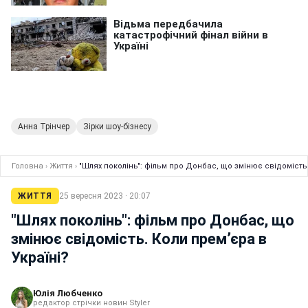
Анна Трінчер
Зірки шоу-бізнесу
Головна
›
Життя
›
"Шлях поколінь": фільм про Донбас, що змінює свідомість.
ЖИТТЯ
25 вересня 2023 · 20:07
"Шлях поколінь": фільм про Донбас, що
змінює свідомість. Коли прем’єра в
Україні?
Юлія Любченко
редактор стрічки новин Styler