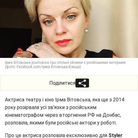
Ірма Вітовська розповіла про спільні зйомки з російськими акторами
(фото: Facebook.com/Ірма Вітовська-Ванца)
Поділитися
Актриса театру і кіно Ірма Вітовська, яка ще з 2014
року розірвала усі зв'язки з російським
кінематографом через вторгнення РФ на Донбас,
розповіла, якими були російські актори у роботі.
Про це актриса розповіла ексклюзивно для
Styler