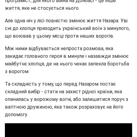
програміст, для якого війна на Донбасі - це інше
життя, яке не стосується нього.
Але одна ніч у лісі повністю змінює життя Назара. Уві
сні до хлопця приходить український воїн з минулого,
що воював у цьому місці проти наших ворогів.
Між ними відбувається непроста розмова, яка
закидає головного героя в минуле і назавжди змінює
майбутнє хлопця, де на нього чекає запекла боротьба
з ворогом.
Та складність у тому, що перед Назаром постає
складний вибір - стати на захист рідної країни, яка
опинилась у ворожому вогні, або залишитися поруч з
вагітною дружиною, яка також розраховує на його
допомогу.