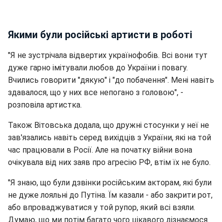
Якими були російські артисти в роботі
"Я не зустрічала відвертих українофобів. Всі вони тут
дуже гарно імітували любов до України і повагу.
Вчились говорити "дякую" і "до побачення". Мені навіть
здавалося, що у них все непогано з головою", -
розповіла артистка.
Також Вітовська додала, що дружні стосунки у неї не
зав'язались навіть серед вихідців з України, які на той
час працювали в Росії. Але на початку війни вона
очікувала від них заяв про агресію РФ, втім їх не було.
"Я знаю, що були дзвінки російським акторам, які були
не дуже лояльні до Путіна. Їм казали - або закрити рот,
або впроваджуватися у той рупор, який всі взяли.
Думаю, що ми потім багато чого цікавого дізнаємося.