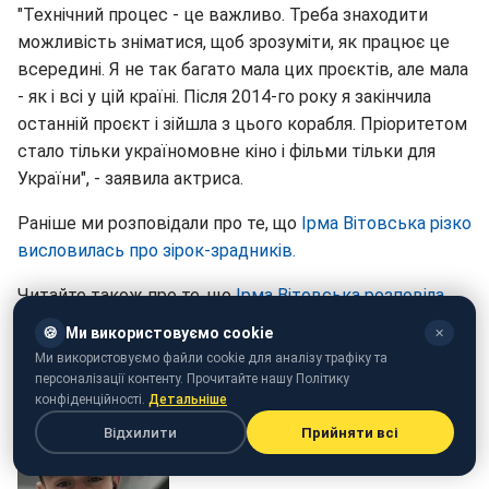
"Технічний процес - це важливо. Треба знаходити
можливість зніматися, щоб зрозуміти, як працює це
всередині. Я не так багато мала цих проєктів, але мала
- як і всі у цій країні. Після 2014-го року я закінчила
останній проєкт і зійшла з цього корабля. Пріоритетом
стало тільки україномовне кіно і фільми тільки для
України", - заявила актриса.
Раніше ми розповідали про те, що
Ірма Вітовська різко
висловилась про зірок-зрадників.
Читайте також про те, що
Ірма Вітовська розповіла,
про яку свою роль шкодує.
🍪
Ми використовуємо cookie
✕
Ми використовуємо файли cookie для аналізу трафіку та
персоналізації контенту. Прочитайте нашу Політику
конфіденційності.
Детальніше
Відхилити
Прийняти всі