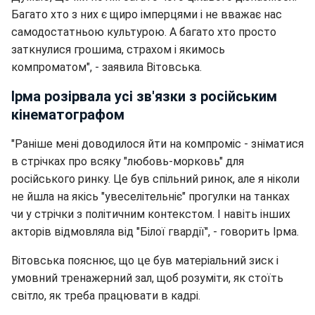
Багато хто з них є щиро імперцями і не вважає нас
самодостатньою культурою. А багато хто просто
заткнулися грошима, страхом і якимось
компроматом", - заявила Вітовська.
Ірма розірвала усі зв'язки з російським
кінематографом
"Раніше мені доводилося йти на компроміс - зніматися
в стрічках про всяку "любовь-морковь" для
російського ринку. Це був спільний ринок, але я ніколи
не йшла на якісь "увеселітельніє" прогулки на танках
чи у стрічки з політичним контекстом. І навіть інших
акторів відмовляла від "Білої гвардії", - говорить Ірма.
Вітовська пояснює, що це був матеріальний зиск і
умовний тренажерний зал, щоб розуміти, як стоїть
світло, як треба працювати в кадрі.