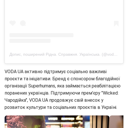
Допис, поширений Рідна. Справжня. Українська. (@vodaua.official)
VODA UA активно підтримує соціально важливі
проєкти та ініціативи. Бренд є спонсором благодійної
організації Superhumans, яка займається реабілітацією
поранених українців. Підтримуючи прем’єру "Wicked:
Чародійка", VODA UA продовжує свій внесок у
розвиток культури та соціальних проєктів в Україні.