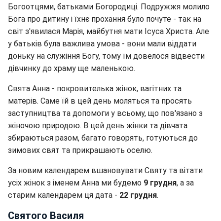
Богоотцями, батьками Богородиці. Подружжя молило
Бога про дитину і їхнє прохання було почуте - так на
світ з'явилася Марія, майбутня мати Ісуса Христа. Але
у батьків була важлива умова - вони мали віддати
доньку на служіння Богу, тому їм довелося відвести
дівчинку до храму ще маленькою.
Свята Анна - покровителька жінок, вагітних та
матерів. Саме їй в цей день моляться та просять
заступництва та допомоги у всьому, що пов'язано з
жіночою природою. В цей день жінки та дівчата
збираються разом, багато говорять, готуються до
зимових свят та прикрашають оселю.
За новим календарем вшановувати Святу та вітати
усіх жінок з іменем Анна ми будемо
9 грудня
, а за
старим календарем ця дата -
22 грудня
.
Святого Василя