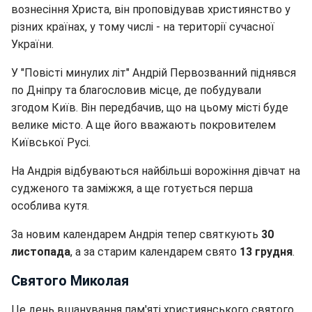
вознесіння Христа, він проповідував християнство у
різних країнах, у тому числі - на території сучасної
України.
У "Повісті минулих літ" Андрій Первозванний піднявся
по Дніпру та благословив місце, де побудували
згодом Київ. Він передбачив, що на цьому місті буде
велике місто. А ще його вважають покровителем
Київської Русі.
На Андрія відбуваються найбільші ворожіння дівчат на
судженого та заміжжя, а ще готується перша
особлива кутя.
За новим календарем Андрія тепер святкують
30
листопада
, а за старим календарем свято
13 грудня
.
Святого Миколая
Це день вшанування пам'яті християнського святого