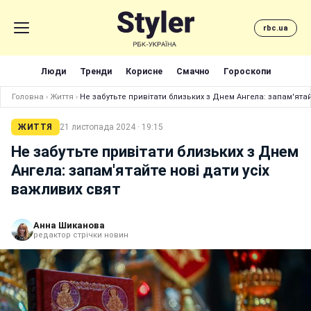
rbc.ua
Люди
Тренди
Корисне
Смачно
Гороскопи
Головна
›
Життя
›
Не забутьте привітати близьких з Днем Ангела: запам'ятай
ЖИТТЯ
21 листопада 2024 · 19:15
Не забутьте привітати близьких з Днем
Ангела: запам'ятайте нові дати усіх
важливих свят
Анна Шиканова
редактор стрічки новин