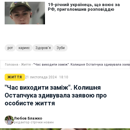
рот
кариес
Здоров'я
Зуби
Головна
›
Життя
›
"Час виходити заміж". Колишня Остапчука здивувала зая
ЖИТТЯ
21 листопада 2024 · 18:10
"Час виходити заміж". Колишня
Остапчука здивувала заявою про
особисте життя
Любов Блажко
редактор стрічки новин