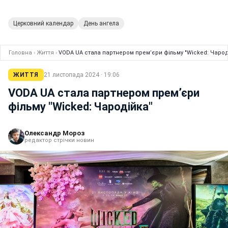
Церковний календар
День ангела
Головна
›
Життя
›
VODA UA стала партнером прем’єри фільму "Wicked: Чарод
ЖИТТЯ
21 листопада 2024 · 19:06
VODA UA стала партнером прем’єри
фільму "Wicked: Чародійка"
Олександр Мороз
редактор стрічки новин