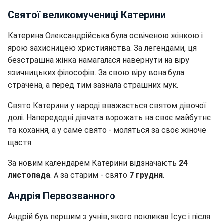
Святої великомучениці Катерини
Катерина Олександрійська була освіченою жінкою і
ярою захисницею християнства. За легендами, ця
безстрашна жінка намагалася навернути на віру
язичницьких філософів. За свою віру вона була
страчена, а перед тим зазнала страшних мук.
Свято Катерини у народі вважається святом дівочої
долі. Напередодні дівчата ворожать на своє майбутнє
та кохання, а у саме свято - моляться за своє жіноче
щастя.
За новим календарем Катерини відзначають
24
листопада
. А за старим - свято
7 грудня
.
Андрія Первозванного
Андрій був першим з учнів, якого покликав Ісус і після