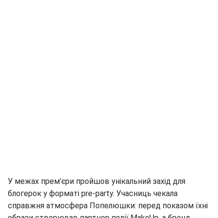
У межах прем’єри пройшов унікальний захід для
блогерок у форматі pre-party. Учасниць чекала
справжня атмосфера Попелюшки: перед показом їхні
образи створював партнер події MakeUp, а бренд