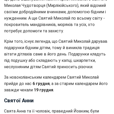
Миколая Чудотворця (Мирлікійського), який відомий
своїми добродійними вчинками, допомогою бідним і
нужденним. А ще Святий Миколай по всьому світу -
покровитель мандрівників, моряків та усіх, хто
потребує допомоги та захисту.
Крім того, існує легенда, що Святий Миколай дарував
подарунки бідним дітям, тому й виникла традиція
вітати дітлахів саме в його день. Подарунки кладуть
під подушку або складають у капці, шкарпетки,
неслухняним дітям Святий приносить різочки.
За новоюліанським календарем Святий Миколай
прийде до нас
6 грудня
, а за старим календарем його
завжди чекали
19 грудня
.
Святої Анни
Свята Анна та її чоловік, праведний Йоаким, були