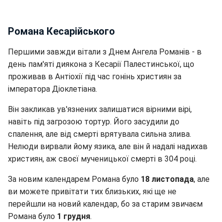
Романа Кесарійського
Першими завжди вітали з Днем Ангела Романів - в
день пам'яті диякона з Кесарії Палестинської, що
проживав в Антіохії під час гонінь християн за
імператора Діоклетіана.
Він закликав ув'язнених залишатися вірними вірі,
навіть під загрозою тортур. Його засудили до
спалення, але від смерті врятувала сильна злива.
Нелюди вирвали йому язика, але він й надалі надихав
християн, аж своєї мученицької смерті в 304 році.
За новим календарем Романа було
18 листопада
, але
ви можете привітати тих близьких, які ще не
перейшли на новий календар, бо за старим звичаєм
Романа було
1 грудня
.