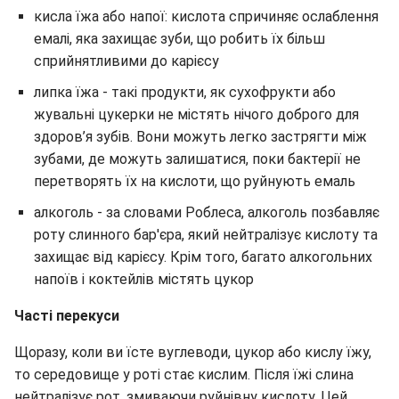
кисла їжа або напої: кислота спричиняє ослаблення
емалі, яка захищає зуби, що робить їх більш
сприйнятливими до карієсу
липка їжа - такі продукти, як сухофрукти або
жувальні цукерки не містять нічого доброго для
здоров’я зубів. Вони можуть легко застрягти між
зубами, де можуть залишатися, поки бактерії не
перетворять їх на кислоти, що руйнують емаль
алкоголь - за словами Роблеса, алкоголь позбавляє
роту слинного бар'єра, який нейтралізує кислоту та
захищає від карієсу. Крім того, багато алкогольних
напоїв і коктейлів містять цукор
Часті перекуси
Щоразу, коли ви їсте вуглеводи, цукор або кислу їжу,
то середовище у роті стає кислим. Після їжі слина
нейтралізує рот, змиваючи руйнівну кислоту. Цей