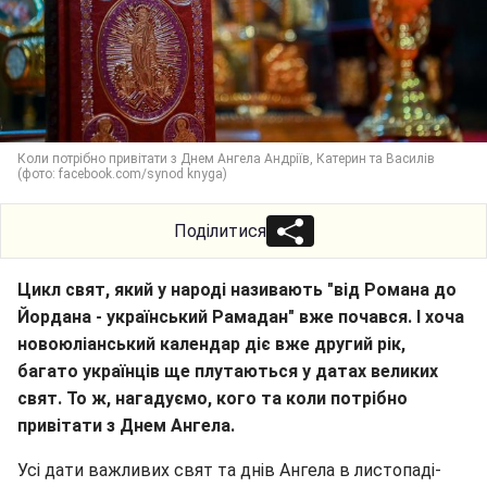
Коли потрібно привітати з Днем Ангела Андріїв, Катерин та Василів
(фото: facebook.com/synod knyga)
Поділитися
Цикл свят, який у народі називають "від Романа до
Йордана - український Рамадан" вже почався. І хоча
новоюліанський календар діє вже другий рік,
багато українців ще плутаються у датах великих
свят. То ж, нагадуємо, кого та коли потрібно
привітати з Днем Ангела.
Усі дати важливих свят та днів Ангела в листопаді-