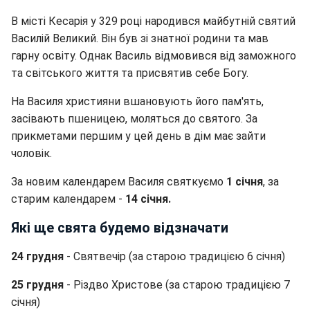
В місті Кесарія у 329 році народився майбутній святий
Василій Великий. Він був зі знатної родини та мав
гарну освіту. Однак Василь відмовився від заможного
та світського життя та присвятив себе Богу.
На Василя християни вшановують його пам'ять,
засівають пшеницею, моляться до святого. За
прикметами першим у цей день в дім має зайти
чоловік.
За новим календарем Василя святкуємо
1 січня
, за
старим календарем -
14 січня.
Які ще свята будемо відзначати
24 грудня
- Святвечір (за старою традицією 6 січня)
25 грудня
- Різдво Христове (за старою традицією 7
січня)