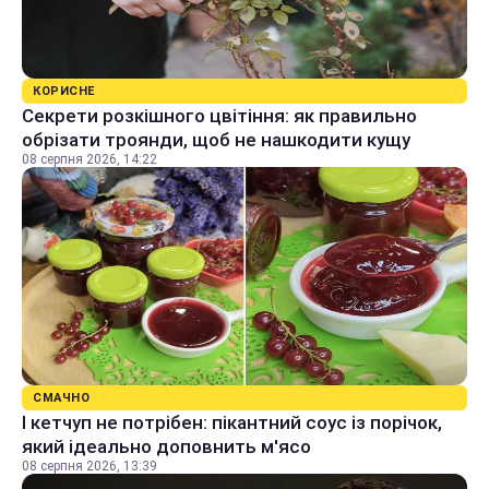
КОРИСНЕ
Секрети розкішного цвітіння: як правильно
обрізати троянди, щоб не нашкодити кущу
08 серпня 2026, 14:22
СМАЧНО
І кетчуп не потрібен: пікантний соус із порічок,
який ідеально доповнить м'ясо
08 серпня 2026, 13:39