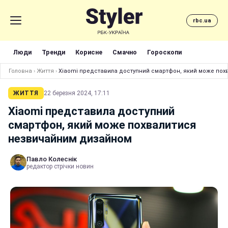
rbc.ua
Люди
Тренди
Корисне
Смачно
Гороскопи
Головна
›
Життя
›
Xiaomi представила доступний смартфон, який може по
ЖИТТЯ
22 березня 2024, 17:11
Xiaomi представила доступний
смартфон, який може похвалитися
незвичайним дизайном
Павло Колеснік
редактор стрічки новин