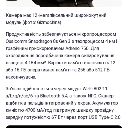
Камера має 12-мегапіксельний ширококутний
модуль (фото: Gizmochina)
Продуктивність забезпечується мікропроцесором
Qualcomm Snapdragon 8s Gen 3 з техпроцесом 4 нм і
графічним прискорювачем Adreno 750. Для
охолодження передбачена камера випаровування
площею 4 184 мм². Варіанти пам'яті включають 12
або 16 ГБ оперативної пам'яті та 256 або 512 ГБ
накопичувача.
Зв'язок здійснюється через модулі Wi-Fi 802.11
a/b/g/n/ac/6 та Bluetooth 5.4, а також NFC. Сканер
відбитків пальців інтегрований у екран. Акумулятор
ємністю 4700 мА/год підтримує швидку провідну
зарядку потужністю 67 Вт через порт USB Type-C 2.0.