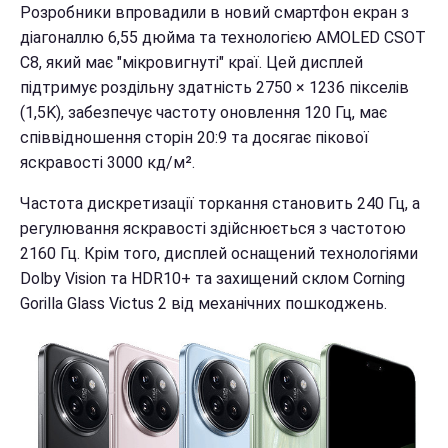
Розробники впровадили в новий смартфон екран з
діагоналлю 6,55 дюйма та технологією AMOLED CSOT
C8, який має "мікровигнуті" краї. Цей дисплей
підтримує роздільну здатність 2750 × 1236 пікселів
(1,5K), забезпечує частоту оновлення 120 Гц, має
співвідношення сторін 20:9 та досягає пікової
яскравості 3000 кд/м².
Частота дискретизації торкання становить 240 Гц, а
регулювання яскравості здійснюється з частотою
2160 Гц. Крім того, дисплей оснащений технологіями
Dolby Vision та HDR10+ та захищений склом Corning
Gorilla Glass Victus 2 від механічних пошкоджень.