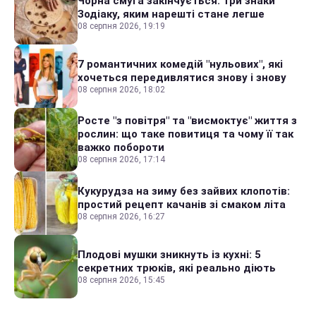
Чорна смуга закінчується: три знаки
Зодіаку, яким нарешті стане легше
08 серпня 2026, 19:19
7 романтичних комедій "нульових", які
хочеться передивлятися знову і знову
08 серпня 2026, 18:02
Росте "з повітря" та "висмоктує" життя з
рослин: що таке повитиця та чому її так
важко побороти
08 серпня 2026, 17:14
Кукурудза на зиму без зайвих клопотів:
простий рецепт качанів зі смаком літа
08 серпня 2026, 16:27
Плодові мушки зникнуть із кухні: 5
секретних трюків, які реально діють
08 серпня 2026, 15:45