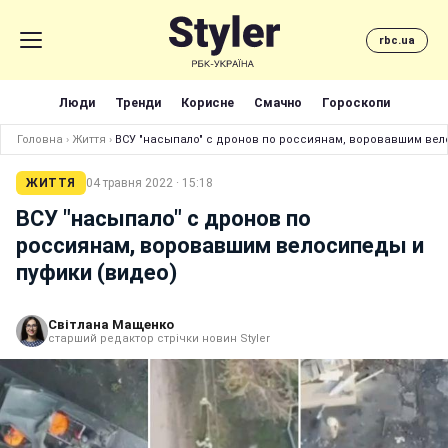
rbc.ua
Люди
Тренди
Корисне
Смачно
Гороскопи
Головна
›
Життя
›
ВСУ "насыпало" с дронов по россиянам, воровавшим вел
ЖИТТЯ
04 травня 2022 · 15:18
ВСУ "насыпало" с дронов по
россиянам, воровавшим велосипеды и
пуфики (видео)
Світлана Мащенко
старший редактор стрічки новин Styler