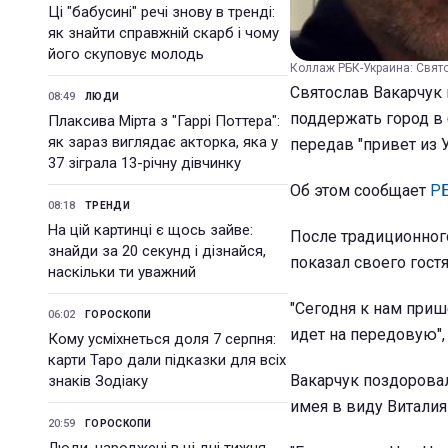
Ці "бабусині" речі знову в тренді:
як знайти справжній скарб і чому
його скуповує молодь
Коллаж РБК-Украина: Свят
Святослав Вакарчук 
08:49
ЛЮДИ
поддержать город в 
Плаксива Мірта з "Гаррі Поттера":
як зараз виглядає акторка, яка у
передав "привет из 
37 зіграла 13-річну дівчинку
Об этом сообщает
Р
08:18
ТРЕНДИ
На цій картинці є щось зайве:
После традиционног
знайди за 20 секунд і дізнайся,
показал своего гост
наскільки ти уважний
"Сегодня к нам приш
06:02
ГОРОСКОПИ
идет на передовую", 
Кому усміхнеться доля 7 серпня:
карти Таро дали підказки для всіх
Вакарчук поздоровал
знаків Зодіаку
имея в виду Виталия
20:59
ГОРОСКОПИ