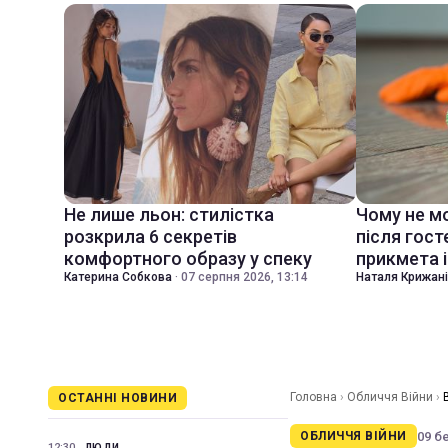
Не лише льон: стилістка
Чому не м
розкрила 6 секретів
після гост
комфортного образу у спеку
прикмета і
Катерина Собкова
·
07 серпня 2026, 13:14
Наталя Крижан
Головна
›
Обличчя Війни
›
ОСТАННІ НОВИНИ
09 бе
ОБЛИЧЧЯ ВІЙНИ
12:30
ЛЮДИ