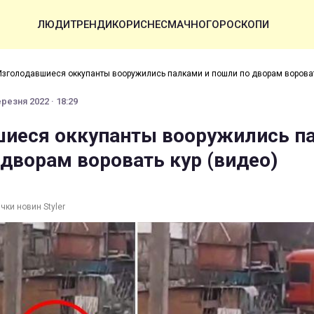
ЛЮДИ
ТРЕНДИ
КОРИСНЕ
СМАЧНО
ГОРОСКОПИ
Изголодавшиеся оккупанты вооружились палками и пошли по дворам вороват
резня 2022 · 18:29
иеся оккупанты вооружились п
 дворам воровать кур (видео)
чки новин Styler