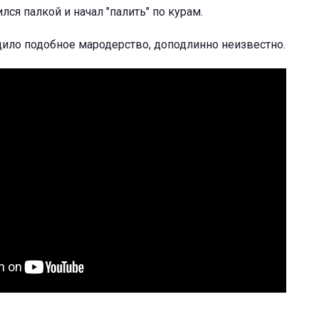
лся палкой и начал "палить" по курам.
дило подобное мародерство, доподлинно неизвестно.