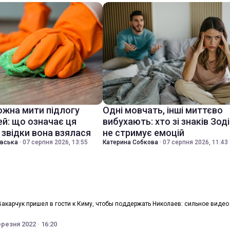
ожна мити підлогу
Одні мовчать, інші миттєво
ей: що означає ця
вибухають: хто зі знаків Зод
 звідки вона взялася
не стримує емоцій
івська
·
07 серпня 2026, 13:55
Катерина Собкова
·
07 серпня 2026, 11:43
Вакарчук пришел в гости к Киму, чтобы поддержать Николаев: сильное видео
резня 2022 · 16:20