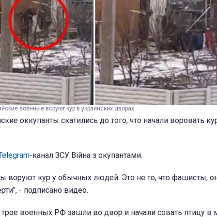
йские военные воруют кур в украинских дворах
кие оккупанты скатились до того, что начали воровать кур
Telegram
-канал ЗСУ Війна з окупантами.
ы воруют кур у обычных людей. Это не то, что фашисты, о
рти", - подписано видео.
о трое военных РФ зашли во двор и начали совать птицу в