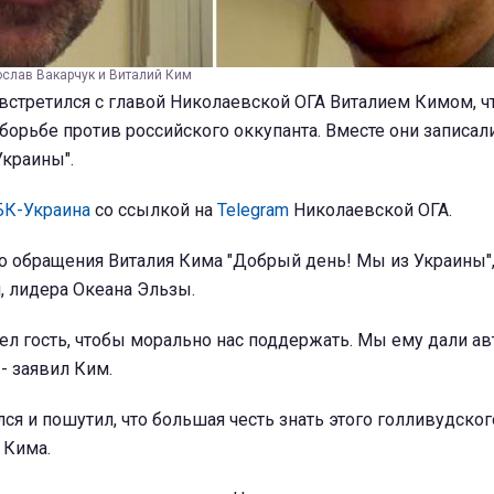
ослав Вакарчук и Виталий Ким
встретился с главой Николаевской ОГА Виталием Кимом, 
борьбе против российского оккупанта. Вместе они записал
Украины".
БК-Украина
со ссылкой на
Telegram
Николаевской ОГА.
о обращения Виталия Кима "Добрый день! Мы из Украины",
я, лидера Океана Эльзы.
ел гость, чтобы морально нас поддержать. Мы ему дали ав
- заявил Ким.
ся и пошутил, что большая честь знать этого голливудского
 Кима.