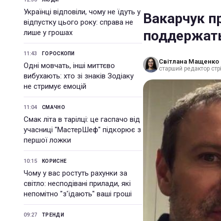
Українці відповіли, чому не їдуть у
Вакарчук п
відпустку цього року: справа не
поддержать
лише у грошах
11:43
ГОРОСКОПИ
Світлана Мащенко
Одні мовчать, інші миттєво
старший редактор стрі
вибухають: хто зі знаків Зодіаку
не стримує емоцій
11:04
СМАЧНО
Смак літа в тарілці: це гаспачо від
учасниці "МастерШеф" підкорює з
першої ложки
10:15
КОРИСНЕ
Чому у вас ростуть рахунки за
світло: несподівані прилади, які
непомітно "з'їдають" ваші гроші
09:27
ТРЕНДИ