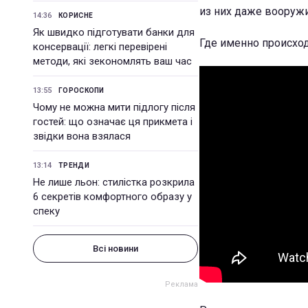
из них даже вооружи
14:36
КОРИСНЕ
Як швидко підготувати банки для
Где именно происхо
консервації: легкі перевірені
методи, які зекономлять ваш час
13:55
ГОРОСКОПИ
Чому не можна мити підлогу після
гостей: що означає ця прикмета і
звідки вона взялася
13:14
ТРЕНДИ
Не лише льон: стилістка розкрила
6 секретів комфортного образу у
спеку
Всі новини