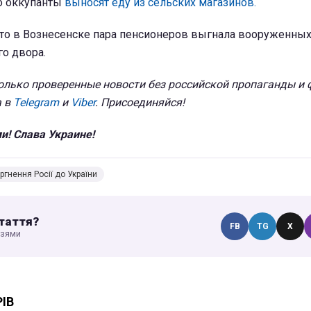
о оккупанты
выносят еду из сельских магазинов.
что в Вознесенске пара пенсионеров выгнала вооруженных
го двора.
олько проверенные новости без российской пропаганды и ф
а в
Telegram
и
Viber
. Присоединяйся!
и! Слава Украине!
ргнення Росії до України
таття?
FB
TG
X
узями