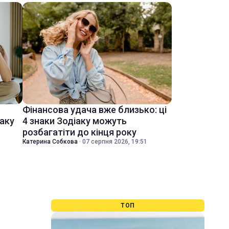
Фінансова удача вже близько: ці
іаку
4 знаки Зодіаку можуть
розбагатіти до кінця року
Катерина Собкова
·
07 серпня 2026, 19:51
ТОП