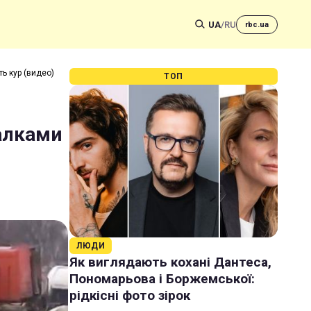
UA
/
RU
rbc.ua
ь кур (видео)
ТОП
алками
ЛЮДИ
Як виглядають кохані Дантеса,
Пономарьова і Боржемської:
рідкісні фото зірок