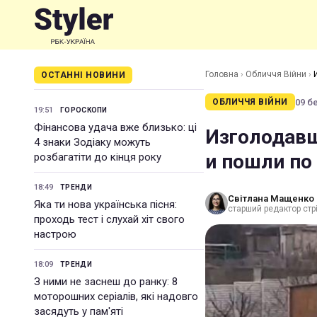
Головна
›
Обличчя Війни
›
ОСТАННІ НОВИНИ
09 бе
ОБЛИЧЧЯ ВІЙНИ
19:51
ГОРОСКОПИ
Фінансова удача вже близько: ці
Изголодавш
4 знаки Зодіаку можуть
и пошли по
розбагатіти до кінця року
18:49
ТРЕНДИ
Світлана Мащенко
Яка ти нова українська пісня:
старший редактор стрі
проходь тест і слухай хіт свого
настрою
18:09
ТРЕНДИ
З ними не заснеш до ранку: 8
моторошних серіалів, які надовго
засядуть у пам'яті