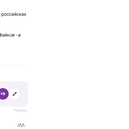
 российских
ейков - в
🔗
VB