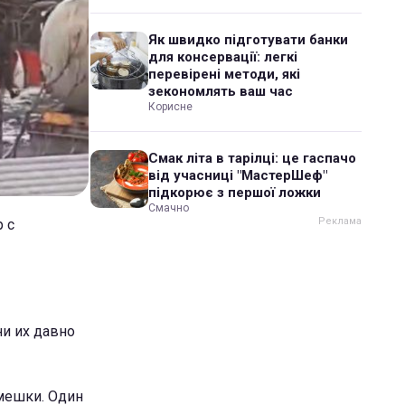
Як швидко підготувати банки
для консервації: легкі
перевірені методи, які
зекономлять ваш час
Корисне
Смак літа в тарілці: це гаспачо
від учасниці "МастерШеф"
підкорює з першої ложки
Смачно
 с
ни их давно
 мешки. Один