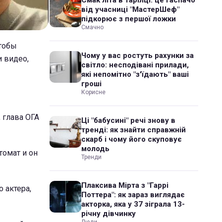
Смак літа в тарілці: це гаспачо
від учасниці "МастерШеф"
підкорює з першої ложки
Смачно
чтобы
Чому у вас ростуть рахунки за
и видео,
світло: несподівані прилади,
які непомітно "з'їдають" ваші
гроші
Корисне
 глава ОГА
Ці "бабусині" речі знову в
тренді: як знайти справжній
скарб і чому його скуповує
молодь
томат и он
Тренди
Плаксива Мірта з "Гаррі
 актера,
Поттера": як зараз виглядає
акторка, яка у 37 зіграла 13-
річну дівчинку