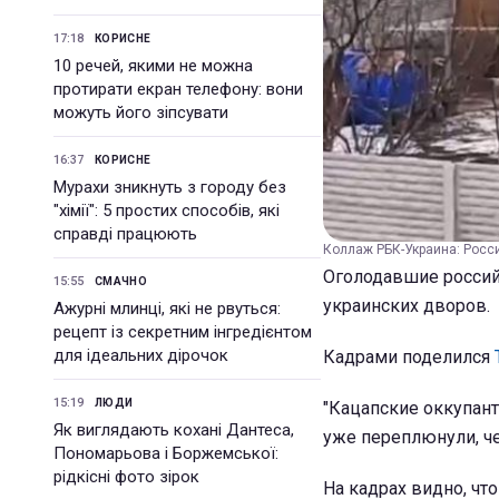
17:18
КОРИСНЕ
10 речей, якими не можна
протирати екран телефону: вони
можуть його зіпсувати
16:37
КОРИСНЕ
Мурахи зникнуть з городу без
"хімії": 5 простих способів, які
справді працюють
Коллаж РБК-Украина: Росси
Оголодавшие российс
15:55
СМАЧНО
украинских дворов.
Ажурні млинці, які не рвуться:
рецепт із секретним інгредієнтом
для ідеальних дірочок
Кадрами поделился
15:19
ЛЮДИ
"Кацапские оккупант
Як виглядають кохані Дантеса,
уже переплюнули, че
Пономарьова і Боржемської:
рідкісні фото зірок
На кадрах видно, чт