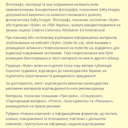
Фотографії, ілюстрації та інші зображення належать їхнім
правовласникам. Використання фотографій, позначених Getty Images,
допускається виключно за наявності письмового дозволу
фотоагентства Getty Images. Фотографії, позначені логотипом «Styler»
або підписані «Styler» чи «РБК-Україна», можуть використовуватися на
умовах ліцензії Creative Commons Attribution 4.0 International.
При повному або частковому відтворенні інформаційних матеріалів,
опублікованих на вебсайті «Styler» (styler.rbc.ua), обов'язковим є
розміщення активного гіперпосилання на styler.rbc.ua, відкритого для
індексації пошуковими системами. Таке гіперпосилання має бути
розміщене безпосередньо в тексті матеріалу не нижче другого абзацу.
Редакція «Styler» може не поділяти точку зору авторів публікацій.
Оціночні судження, відповідно до законодавства України, не
підлягають спростуванню та доведенню їх правдивості.
За достовірність, зміст і відповідність вимогам законодавства
рекламних матеріалів відповідальність несе рекламодавець.
Матеріали, позначені плашками «Прес-реліз», «Спецпроєкт»,
«Партнерський матеріал», «Promo», «Благодійність» та «Резонанс»,
розміщуються на правах реклами.
Рубрика «Новини компаній» є інформаційним форматом, що містить
новини, повідомлення та оголошення, пов'язані з діяльністю
компаній, і ґрунтується на інформації, наданій відповідними