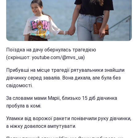
Поїздка на дачу обернулась трагедією
(скріншот: youtube.com/@mvs_ua)
Прибувші на місце трагедії рятувальники знайшли
дівчинку серед завалів. Вона дихала, але була без
свідомості.
За словами мами Марії, близько 15 діб дівчинка
пробула в комі.
Уламки від ворожої ракети понівечили руку дівчинки,
а ніжку довелося ампутувати.