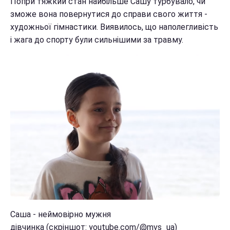
Попри тяжкий стан найбільше Сашу турбувало, чи
зможе вона повернутися до справи свого життя -
художньої гімнастики. Виявилось, що наполегливість
і жага до спорту були сильнішими за травму.
Саша - неймовірно мужня
дівчинка (скріншот: youtube.com/@mvs_ua)