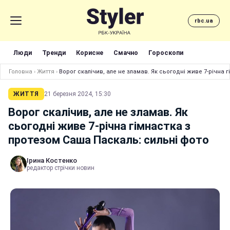
rbc.ua
Люди
Тренди
Корисне
Смачно
Гороскопи
Головна
›
Життя
›
Ворог скалічив, але не зламав. Як сьогодні живе 7-річна 
ЖИТТЯ
21 березня 2024, 15:30
Ворог скалічив, але не зламав. Як
сьогодні живе 7-річна гімнастка з
протезом Саша Паскаль: сильні фото
Ірина Костенко
редактор стрічки новин