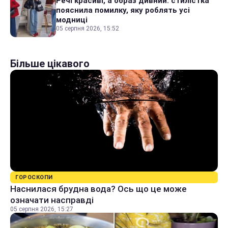
Речі красиві, а образ дивний: стилістка
пояснила помилку, яку роблять усі
модниці
05 серпня 2026, 15:52
Більше цікавого
ГОРОСКОПИ
Наснилася брудна вода? Ось що це може
означати насправді
05 серпня 2026, 15:27