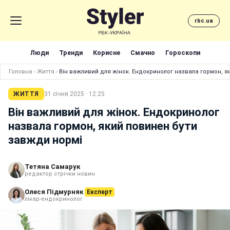
rbc.ua
Люди
Тренди
Корисне
Смачно
Гороскопи
Головна
›
Життя
›
Він важливий для жінок. Ендокринолог назвала гормон, я
ЖИТТЯ
31 січня 2025 · 12:25
Він важливий для жінок. Ендокринолог
назвала гормон, який повинен бути
завжди нормі
Тетяна Самарук
редактор стрічки новин
Олеся Підмурняк
Експерт
лікар-ендокринолог