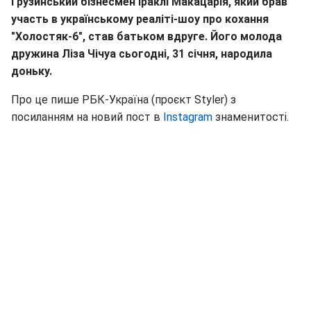
Грузинський бізнесмен Іраклі Макацарія, який брав
участь в українському реаліті-шоу про кохання
"Холостяк-6", став батьком вдруге. Його молода
дружина Ліза Чічуа сьогодні, 31 січня, народила
доньку.
Про це пише РБК-Україна (проєкт Styler) з
посиланням на новий пост в
Instagram
знаменитості.