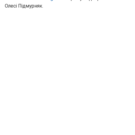
Олесі Підмурняк.