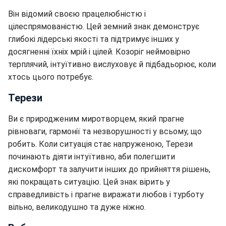
Він відомий своєю працелюбністю і
цілеспрямованістю. Цей земний знак демонструє
глибокі лідерські якості та підтримує інших у
досягненні їхніх мрій і цілей. Козоріг неймовірно
терплячий, інтуїтивно вислуховує й підбадьорює, коли
хтось цього потребує.
Терези
Ви є природженим миротворцем, який прагне
рівноваги, гармонії та незворушності у всьому, що
робить. Коли ситуація стає напруженою, Терези
починають діяти інтуїтивно, аби полегшити
дискомфорт та залучити інших до прийняття рішень,
які покращать ситуацію. Цей знак вірить у
справедливість і прагне виражати любов і турботу
вільно, великодушно та дуже ніжно.