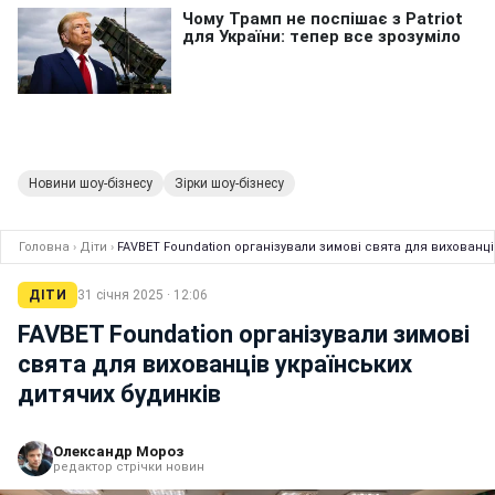
Новини шоу-бізнесу
Зірки шоу-бізнесу
Головна
›
Діти
›
FAVBET Foundation організували зимові свята для вихованці
ДІТИ
31 січня 2025 · 12:06
FAVBET Foundation організували зимові
свята для вихованців українських
дитячих будинків
Олександр Мороз
редактор стрічки новин