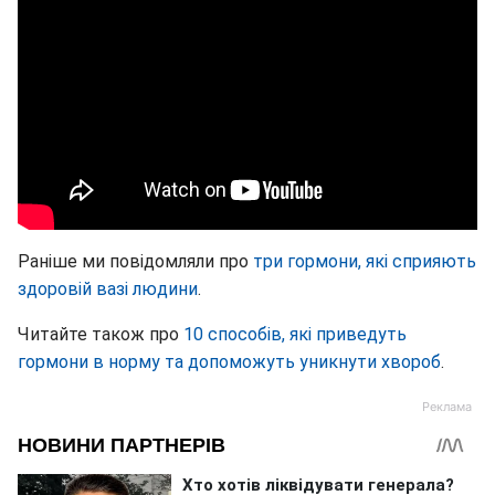
Раніше ми повідомляли про
три гормони, які сприяють
здоровій вазі людини
.
Читайте також про
10 способів, які приведуть
гормони в норму та допоможуть уникнути хвороб
.