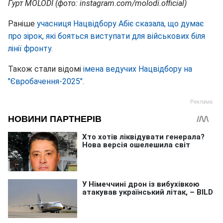
Гурт MOLODI (фото: instagram.com/molodi.official)
Раніше
учасниця Нацвідбору Абіє сказала, що думає
про зірок, які бояться виступати для військових біля
лінії фронту.
Також стали відомі
імена ведучих Нацвідбору на
"Євробачення-2025".