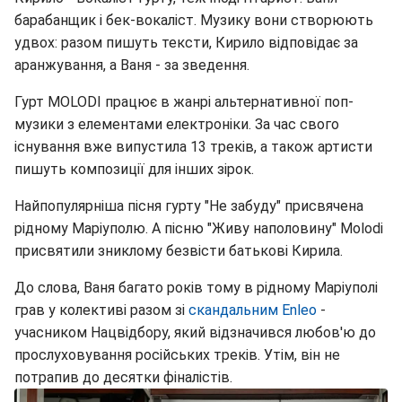
барабанщик і бек-вокаліст. Музику вони створюють
удвох: разом пишуть тексти, Кирило відповідає за
аранжування, а Ваня - за зведення.
Гурт MOLODI працює в жанрі альтернативної поп-
музики з елементами електроніки. За час свого
існування вже випустила 13 треків, а також артисти
пишуть композиції для інших зірок.
Найпопулярніша пісня гурту "Не забуду" присвячена
рідному Маріуполю. А пісню "Живу наполовину" Molodi
присвятили зниклому безвісти батькові Кирила.
До слова, Ваня багато років тому в рідному Маріуполі
грав у колективі разом зі
скандальним Enleo
-
учасником Нацвідбору, який відзначився любов'ю до
прослуховування російських треків. Утім, він не
потрапив до десятки фіналістів.