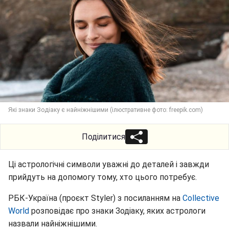
Які знаки Зодіаку є найніжнішими (ілюстративне фото: freepik.com)
Поділитися
Ці астрологічні символи уважні до деталей і завжди
прийдуть на допомогу тому, хто цього потребує.
РБК-Україна (проєкт Styler) з посиланням на
Collective
World
розповідає про знаки Зодіаку, яких астрологи
назвали найніжнішими.