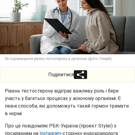
Як підтримувати рівень тестостерону в організмі (фото: Freepik)
Поділитися
Рівень тестостерону відіграє важливу роль і бере
участь у багатьох процесах у жіночому організмі. Є
певні способи, які допоможуть такий гормон тримати
в нормі.
Про це повідомляє РБК-Україна (проект Styler) з
посиланням на
Instagram
-сторінку ендокринолога