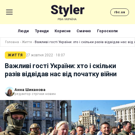
rbc.ua
Люди
Тренди
Корисне
Смачно
Гороскопи
Головна
›
Життя
›
Важливі гості України: хто і скільки разів відвідав нас від
ЖИТТЯ
27 жовтня 2022 · 18:07
Важливі гості України: хто і скільки
разів відвідав нас від початку війни
Анна Шиканова
редактор стрічки новин