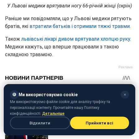
У Львові медики врятували ногу 66-річній жінці (скрін)
Раніше ми повідомляли, що у Львові медики рятують
братів, які
втратили батьків і отримали тяжкі травми
.
Також
львівські лікарі дивом врятували хлопцю руку
.
Медики кажуть, що вперше працювали з такою
складною травмою.
🍪
Ми використовуємо cookie
✕
Ми використовуємо файли cookie для аналізу трафіку та
персоналізації контенту. Прочитайте нашу Політику
конфіденційності.
Детальніше
Відхилити
Прийняти всі