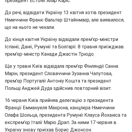
президент Естонії Алар Каріс.
До речі, відвідати Україну 13 квітня хотів президент
Німеччини Франк-Вальтер Штайнмаєр, але виявилося,
що на нього не чекали.
До кінця квітня Україну відвідали прем'єр-міністри
Іспанії, Данії, Румунії та Болгарії. 8 травня приїжджав
прем'єр-міністр Канади Джастін Трюдо.
Ще у травні Київ відвідала прем'єр Фінляндії Санна
Марін, президент Словаччини Зузанна Чапутова,
прем'єр Португалії Антоніу Кошта та президент
Польщі Анджей Дуда здійснив повторний візит.
16 червня Київ прийняв делегацію з президента
Франції Еммануеля Макрона, канцлера Німеччини
Олафа Шольца, президента Румунії Клауса Йоханіса та
експрем'єр Італії Маріо Драгі. За ними 17 червня в
Україну знову приїхав Борис Джонсон.