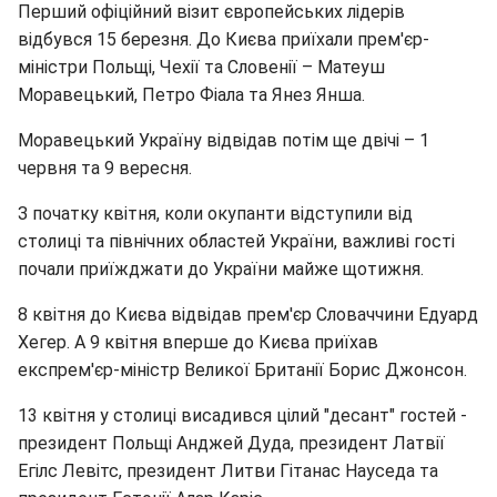
Перший офіційний візит європейських лідерів
відбувся 15 березня. До Києва приїхали прем'єр-
міністри Польщі, Чехії та Словенії – Матеуш
Моравецький, Петро Фіала та Янез Янша.
Моравецький Україну відвідав потім ще двічі – 1
червня та 9 вересня.
З початку квітня, коли окупанти відступили від
столиці та північних областей України, важливі гості
почали приїжджати до України майже щотижня.
8 квітня до Києва відвідав прем'єр Словаччини Едуард
Хегер. А 9 квітня вперше до Києва приїхав
експрем'єр-міністр Великої Британії Борис Джонсон.
13 квітня у столиці висадився цілий "десант" гостей -
президент Польщі Анджей Дуда, президент Латвії
Егілс Левітс, президент Литви Гітанас Науседа та