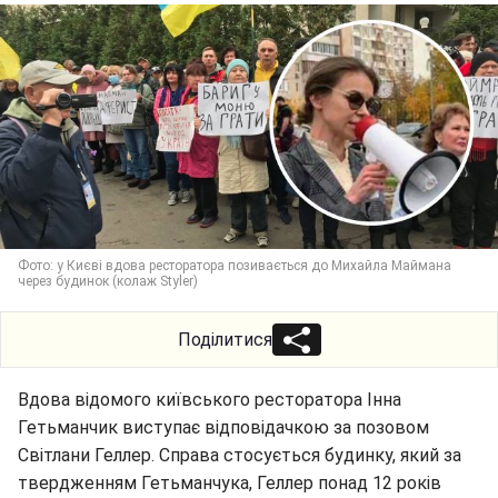
Фото: у Києві вдова ресторатора позивається до Михайла Маймана
через будинок (колаж Styler)
Поділитися
Вдова відомого київського ресторатора Інна
Гетьманчик виступає відповідачкою за позовом
Світлани Геллер. Справа стосується будинку, який за
твердженням Гетьманчука, Геллер понад 12 років