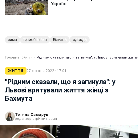
зима
термобілизна
Білизна
одежда
Головна
›
Життя
›
"Рідним сказали, що я загинула": у Львові врятували життя
ЖИТТЯ
27 жовтня 2022 · 17:01
"Рідним сказали, що я загинула": у
Львові врятували життя жінці з
Бахмута
Тетяна Самарук
редактор стрічки новин