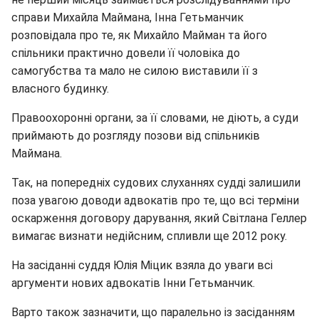
справи Михайла Маймана, Інна Гетьманчик
розповідала про те, як Михайло Майман та його
спільники практично довели її чоловіка до
самогубства та мало не силою виставили її з
власного будинку.
Правоохоронні органи, за її словами, не діють, а суди
приймають до розгляду позови від спільників
Маймана.
Так, на попередніх судових слуханнях судді залишили
поза увагою доводи адвокатів про те, що всі терміни
оскарження договору дарування, який Світлана Геллер
вимагає визнати недійсним, спливли ще 2012 року.
На засіданні суддя Юлія Міцик взяла до уваги всі
аргументи нових адвокатів Інни Гетьманчик.
Варто також зазначити, що паралельно із засіданням