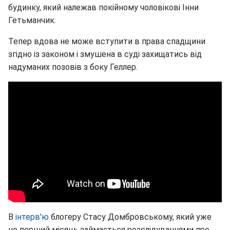
будинку, який належав покійному чоловікові Інни
Гетьманчик.
Тепер вдова не може вступити в права спадщини
згідно із законом і змушена в суді захищатись від
надуманих позовів з боку Геллер.
В
інтерв'ю
блогеру Стасу Домбровському, який уже
не перший місяць займається розслідуваннями про