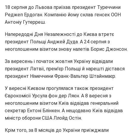
18 серпня до Львова приїхав президент Туреччини
Реджеп Ердоган. Компанію йому склав генсек ООН
Антоніу Гутерреш.
Напередодні Дня Незалежності до Києва втретє
президент Польщі Анджей Дуда. А 24 серпня з
неоголошеним візитом знову налетів Борис Джонсон.
За вересень і початок жовтня Україну відвідали
президент Латвії, прем'єр Польщі й нарешті дістався
президент Німеччини Франк-Вальтер Штайнмаєр.
У вересні Києвом прогулялася також президент
Єврокомісії Урсула фон дер Ляєн. А 8 вересня з
неоголошеним візитом Київ відвідав генеральний
секретар Ентоні Блінкен. А нещодавно Київ відвідав
міністр оборони США Ллойд Остін.
Крім того, за 8 місяців до України приїжджали