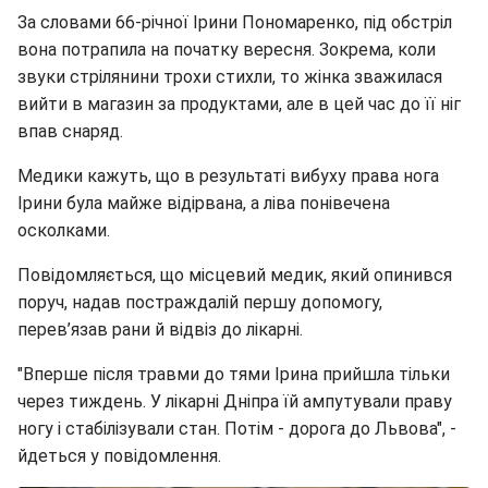
За словами 66-річної Ірини Пономаренко, під обстріл
вона потрапила на початку вересня. Зокрема, коли
звуки стрілянини трохи стихли, то жінка зважилася
вийти в магазин за продуктами, але в цей час до її ніг
впав снаряд.
Медики кажуть, що в результаті вибуху права нога
Ірини була майже відірвана, а ліва понівечена
осколками.
Повідомляється, що місцевий медик, який опинився
поруч, надав постраждалій першу допомогу,
перев’язав рани й відвіз до лікарні.
"Вперше після травми до тями Ірина прийшла тільки
через тиждень. У лікарні Дніпра їй ампутували праву
ногу і стабілізували стан. Потім - дорога до Львова", -
йдеться у повідомлення.