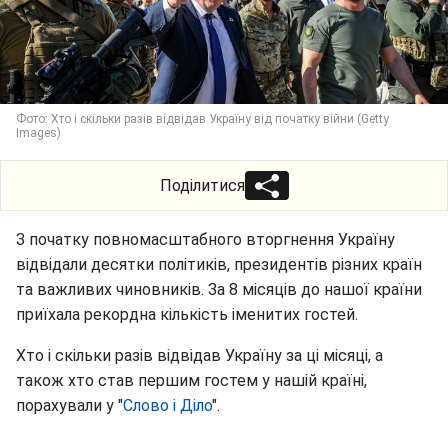
Фото: Хто і скільки разів відвідав Україну від початку війни (Getty
Images)
Поділитися
З початку повномасштабного вторгнення Україну
відвідали десятки політиків, президентів різних країн
та важливих чиновників. За 8 місяців до нашої країни
приїхала рекордна кількість іменитих гостей.
Хто і скільки разів відвідав Україну за ці місяці, а
також хто став першим гостем у нашій країні,
порахували у "
Слово і Діло
".