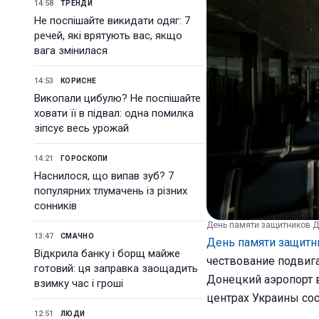
14:58
ТРЕНДИ
Не поспішайте викидати одяг: 7
речей, які врятують вас, якщо
вага змінилася
14:53
КОРИСНЕ
Викопали цибулю? Не поспішайте
ховати її в підвал: одна помилка
зіпсує весь урожай
14:21
ГОРОСКОПИ
Наснилося, що випав зуб? 7
популярних тлумачень із різних
сонників
День памяти защитников Д
13:47
СМАЧНО
День памяти защитн
Відкрила банку і борщ майже
чествование подвиг
готовий: ця заправка заощадить
Донецкий аэропорт в
взимку час і гроші
центрах Украины сос
12:51
ЛЮДИ