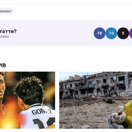
зыкант
таття?
FB
TG
X
узями