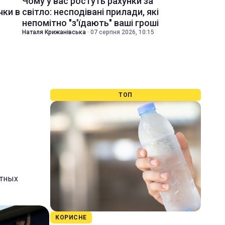
Чому у вас ростуть рахунки за
чки в
світло: несподівані прилади, які
непомітно "з'їдають" ваші гроші
Наталя Крижанівська
·
07 серпня 2026, 10:15
ТОП
стных
КОРИСНЕ