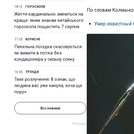
18:13
ГОРОСКОПИ
По словам Колмыкова
Життя кардинально зміниться на
краще: яким знакам китайського
Умер известный м
гороскопа пощастить 7 серпня
17:25
КОРИСНЕ
Пекельна поїздка скасовується:
як вижити в потязі без
кондиціонера у сильну спеку
16:55
ТРЕНДИ
Тихе розлучення: 8 ознак, що
людина вас уже кинула, хоча ще
поруч
Всі новини