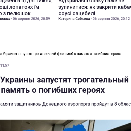
джені в ці дні тижня,
Відкриваєш банку і вже не
оші лопатою: їм
зупинитися: як закрити каба
о з пелюшок
соусі сацебелі
івська
·
06 серпня 2026, 20:59
Катерина Собкова
·
06 серпня 2026, 20:12
ы Украины запустят трогательный флешмоб в память о погибших героях
 11:57
Украины запустят трогательный
память о погибших героях
мяти защитников Донецкого аэропорта пройдут в 8 обла