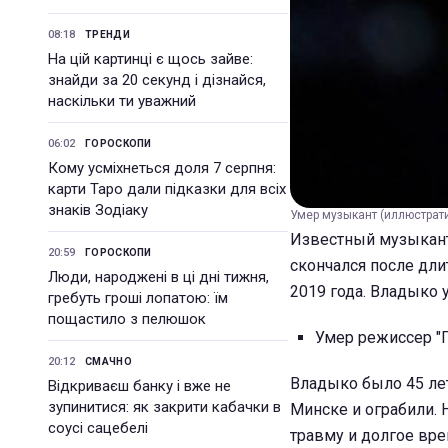
08:18
ТРЕНДИ
На цій картинці є щось зайве:
знайди за 20 секунд і дізнайся,
наскільки ти уважний
06:02
ГОРОСКОПИ
Кому усміхнеться доля 7 серпня:
карти Таро дали підказки для всіх
знаків Зодіаку
Умер музыкант (иллюстрати
Известный музыкант
20:59
ГОРОСКОПИ
скончался после дли
Люди, народжені в ці дні тижня,
2019 года. Владыко 
гребуть гроші лопатою: їм
пощастило з пелюшок
Умер режиссер "
20:12
СМАЧНО
Владыко было 45 лет
Відкриваєш банку і вже не
зупинитися: як закрити кабачки в
Минске и ограбили. 
соусі сацебелі
травму и долгое вре