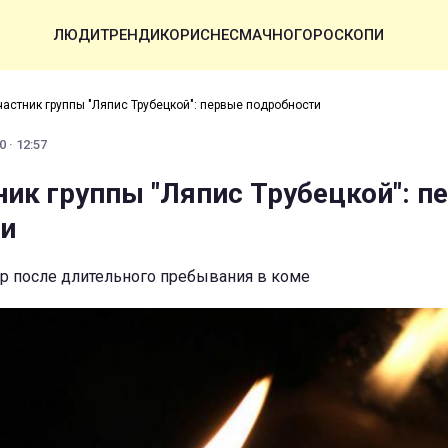
ЛЮДИ
ТРЕНДИ
КОРИСНЕ
СМАЧНО
ГОРОСКОПИ
частник группы "Ляпис Трубецкой": первые подробности
0 · 12:57
ник группы "Ляпис Трубецкой": п
ти
р после длительного пребывания в коме