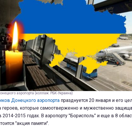
онецкого аэропорта (коллаж: РБК-Украина)
иков Донецкого аэропорта
празднуется 20 января и его це
а героев, которые самоотверженно и мужественно защищ
 2014-2015 годах. В аэропорту "Борисполь" и еще в 8 обла
тоится "акция памяти".