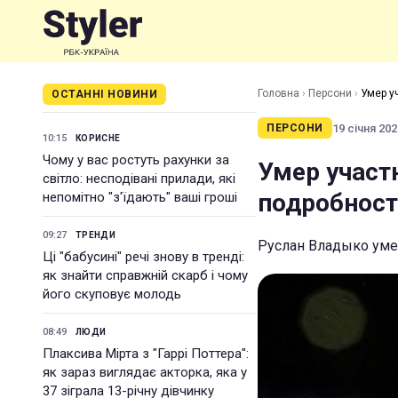
Головна
›
Персони
›
Умер у
ОСТАННІ НОВИНИ
19 січня 202
ПЕРСОНИ
10:15
КОРИСНЕ
Чому у вас ростуть рахунки за
Умер участ
світло: несподівані прилади, які
подробнос
непомітно "з'їдають" ваші гроші
09:27
ТРЕНДИ
Руслан Владыко уме
Ці "бабусині" речі знову в тренді:
як знайти справжній скарб і чому
його скуповує молодь
08:49
ЛЮДИ
Плаксива Мірта з "Гаррі Поттера":
як зараз виглядає акторка, яка у
37 зіграла 13-річну дівчинку