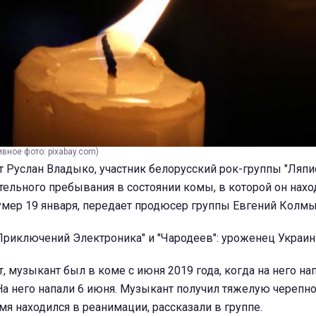
вное фото: pixabay.com)
 Руслан Владыко, участник белорусский рок-группы "Ляпи
тельного пребывания в состоянии комы, в которой он нахо
умер 19 января, передает продюсер группы Евгений Колмы
Приключений Электроника" и "Чародеев": уроженец Украи
, музыкант был в коме с июня 2019 года, когда на него на
На него напали 6 июня. Музыкант получил тяжелую череп
мя находился в реанимации, рассказали в группе.