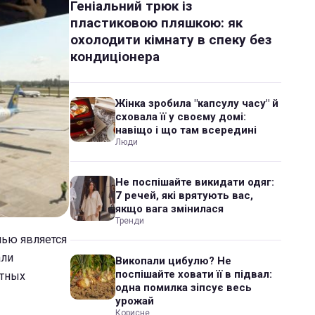
Геніальний трюк із
пластиковою пляшкою: як
охолодити кімнату в спеку без
кондиціонера
Жінка зробила "капсулу часу" й
сховала її у своєму домі:
навіщо і що там всередині
Люди
Не поспішайте викидати одяг:
7 речей, які врятують вас,
якщо вага змінилася
Тренди
лью является
али
Викопали цибулю? Не
поспішайте ховати її в підвал:
стных
одна помилка зіпсує весь
урожай
Корисне