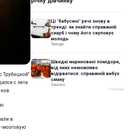
річну дівчинку
Ці "бабусині" речі знову в
тренді: як знайти справжній
скарб і чому його скуповує
молодь
Тренди
Швидкі мариновані помідори,
від яких неможливо
відірватися: справжній вибух
с Трубецкой"
смаку
дился с лета
Смачно
ков.
ны
пали в
но-мозговую