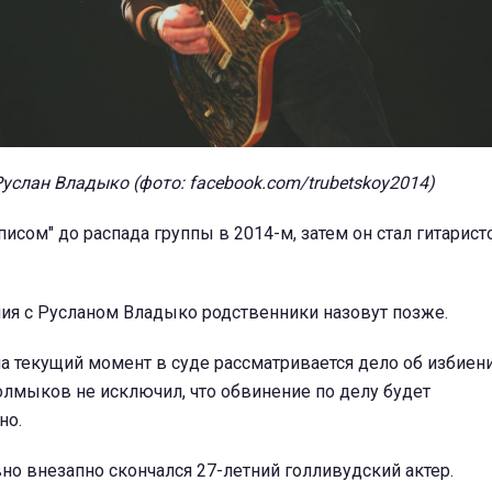
Руслан Владыко (фото: facebook.com/trubetskoy2014)
писом" до распада группы в 2014-м, затем он стал гитарист
ния с Русланом Владыко родственники назовут позже.
 на текущий момент в суде рассматривается дело об избиен
олмыков не исключил, что обвинение по делу будет
но.
но внезапно скончался 27-летний голливудский актер.