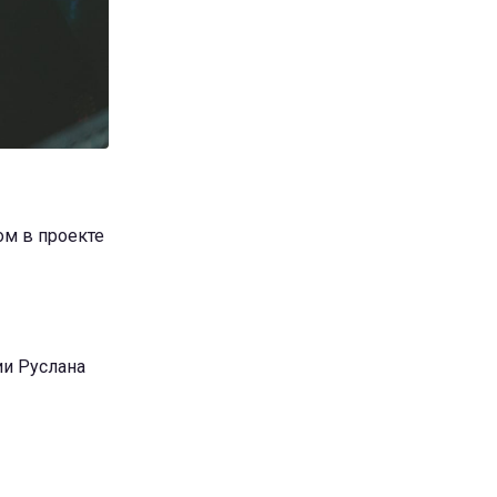
ом в проекте
ии Руслана