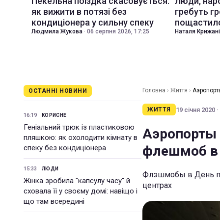
Пекельна поїздка скасовується:
Люди, наро
як вижити в потязі без
гребуть гр
кондиціонера у сильну спеку
пощастил
Людмила Жукова
·
06 серпня 2026, 17:25
Наталя Крижан
Головна
›
Життя
›
Аэропорт
ОСТАННІ НОВИНИ
19 січня 2020 ·
ЖИТТЯ
16:19
КОРИСНЕ
Геніальний трюк із пластиковою
Аэропорты 
пляшкою: як охолодити кімнату в
флешмоб в 
спеку без кондиціонера
15:33
ЛЮДИ
Флэшмобы в День па
Жінка зробила "капсулу часу" й
центрах
сховала її у своєму домі: навіщо і
що там всередині