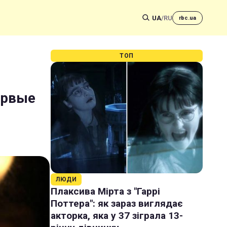
UA
/
RU
rbc.ua
ТОП
ервые
ЛЮДИ
Плаксива Мірта з "Гаррі
Поттера": як зараз виглядає
акторка, яка у 37 зіграла 13-