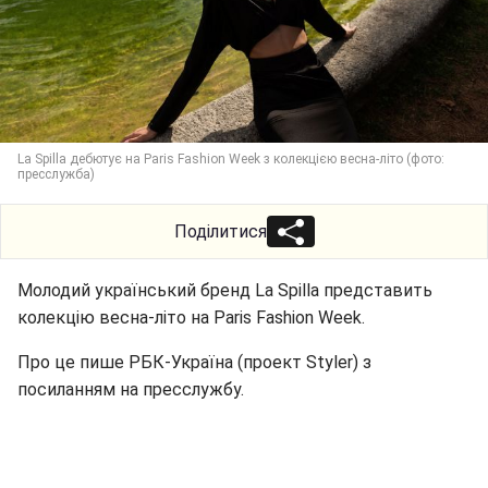
La Spilla дебютує на Paris Fashion Week з колекцією весна-літо (фото:
пресслужба)
Поділитися
Молодий український бренд La Spilla представить
колекцію весна-літо на Paris Fashion Week.
Про це пише РБК-Україна (проект Styler) з
посиланням на пресслужбу.