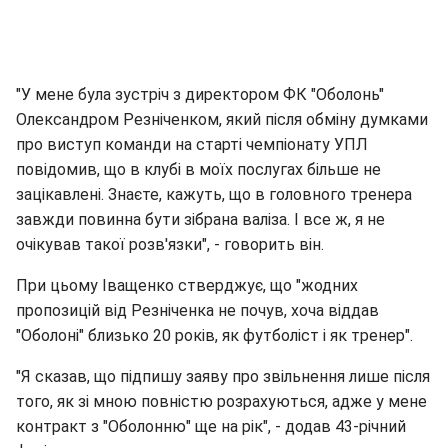
"У мене була зустріч з директором ФК "Оболонь"
Олександром Резніченком, який після обміну думками
про виступ команди на старті чемпіонату УПЛ
повідомив, що в клубі в моїх послугах більше не
зацікавлені. Знаєте, кажуть, що в головного тренера
завжди повинна бути зібрана валіза. І все ж, я не
очікував такої розв'язки", - говорить він.
При цьому Іващенко стверджує, що "жодних
пропозицій від Резніченка не почув, хоча віддав
"Оболоні" близько 20 років, як футболіст і як тренер".
"Я сказав, що підпишу заяву про звільнення лише після
того, як зі мною повністю розрахуються, адже у мене
контракт з "Оболонню" ще на рік", - додав 43-річний