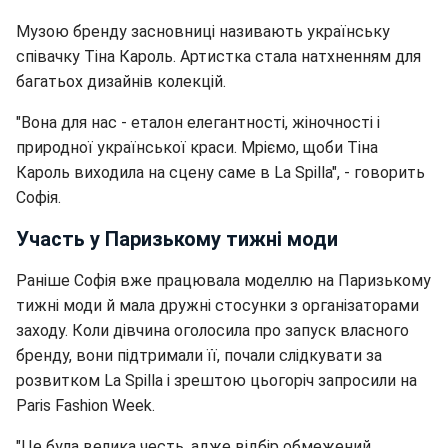
Музою бренду засновниці називають українську
співачку Тіна Кароль. Артистка стала натхненням для
багатьох дизайнів колекцій.
"Вона для нас - еталон елегантності, жіночності і
природної української краси. Мріємо, щоби Тіна
Кароль виходила на сцену саме в La Spilla", - говорить
Софія.
Участь у Паризькому тижні моди
Раніше Софія вже працювала моделлю на Паризькому
тижні моди й мала дружні стосунки з організаторами
заходу. Коли дівчина оголосила про запуск власного
бренду, вони підтримали її, почали слідкувати за
розвитком La Spilla і зрештою цьогоріч запросили на
Paris Fashion Week.
"Це була велика честь, адже відбір обмежений.