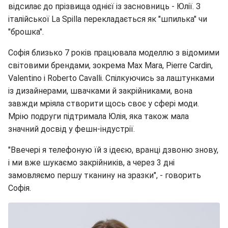
відсилає до прізвища однієї із засновниць - Юлії. З
італійської La Spilla перекладається як "шпилька" чи
"брошка".
Софія близько 7 років працювала моделлю з відомими
світовими брендами, зокрема Max Mara, Pierre Cardin,
Valentino і Roberto Cavalli. Спілкуючись за лаштунками
із дизайнерами, швачками й закрійниками, вона
завжди мріяла створити щось своє у сфері моди.
Мрію подруги підтримала Юлія, яка також мала
значний досвід у фешн-індустрії.
"Ввечері я телефоную їй з ідеєю, вранці дзвоню знову,
і ми вже шукаємо закрійників, а через 3 дні
замовляємо першу тканину на зразки", - говорить
Софія.