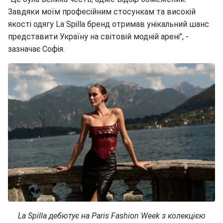
Завдяки моїм професійним стосункам та високій
якості одягу La Spilla бренд отримав унікальний шанс
представити Україну на світовій модній арені", -
зазначає Софія.
La Spilla дебютує на Paris Fashion Week з колекцією