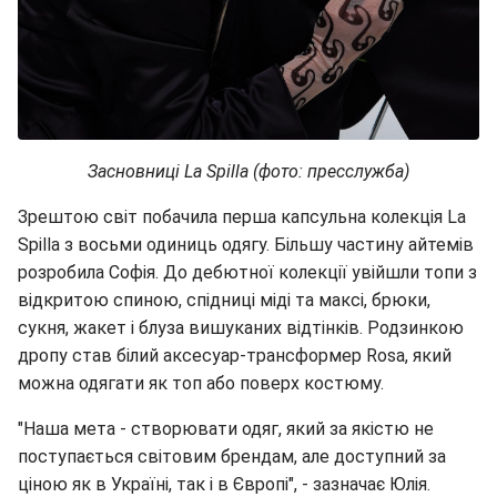
Засновниці La Spilla (фото: пресслужба)
Зрештою світ побачила перша капсульна колекція La
Spilla з восьми одиниць одягу. Більшу частину айтемів
розробила Софія. До дебютної колекції увійшли топи з
відкритою спиною, спідниці міді та максі, брюки,
сукня, жакет і блуза вишуканих відтінків. Родзинкою
дропу став білий аксесуар-трансформер Rosa, який
можна одягати як топ або поверх костюму.
"Наша мета - створювати одяг, який за якістю не
поступається світовим брендам, але доступний за
ціною як в Україні, так і в Європі", - зазначає Юлія.