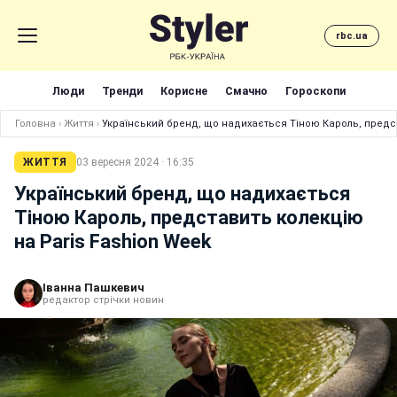
rbc.ua
Люди
Тренди
Корисне
Смачно
Гороскопи
Головна
›
Життя
›
Український бренд, що надихається Тіною Кароль, предст
ЖИТТЯ
03 вересня 2024 · 16:35
Український бренд, що надихається
Тіною Кароль, представить колекцію
на Paris Fashion Week
Іванна Пашкевич
редактор стрічки новин