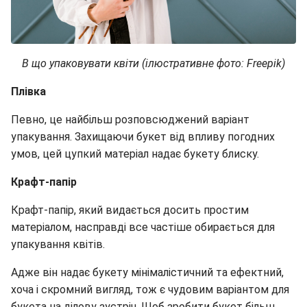
В що упаковувати квіти (ілюстративне фото: Freepik)
Плівка
Певно, це найбільш розповсюджений варіант
упакування. Захищаючи букет від впливу погодних
умов, цей цупкий матеріал надає букету блиску.
Крафт-папір
Крафт-папір, який видається досить простим
матеріалом, насправді все частіше обирається для
упакування квітів.
Адже він надає букету мінімалістичний та ефектний,
хоча і скромний вигляд, тож є чудовим варіантом для
букета на ділову зустріч. Щоб зробити букет більш