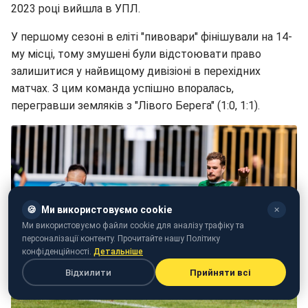
2023 році вийшла в УПЛ.
У першому сезоні в еліті "пивовари" фінішували на 14-
му місці, тому змушені були відстоювати право
залишитися у найвищому дивізіоні в перехідних
матчах. З цим команда успішно впоралась,
перегравши земляків з "Лівого Берега" (1:0, 1:1).
🍪
Ми використовуємо cookie
✕
Ми використовуємо файли cookie для аналізу трафіку та
персоналізації контенту. Прочитайте нашу Політику
конфіденційності.
Детальніше
Відхилити
Прийняти всі