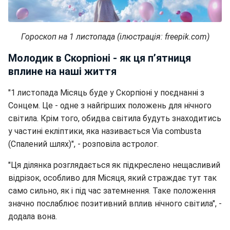
Гороскоп на 1 листопада (ілюстрація: freepik.com)
Молодик в Скорпіоні - як ця пʼятниця
вплине на наші життя
"1 листопада Місяць буде у Скорпіоні у поєднанні з
Сонцем. Це - одне з найгірших положень для нічного
світила. Крім того, обидва світила будуть знаходитись
у частині екліптики, яка називається Via combusta
(Спалений шлях)", - розповіла астролог.
"Ця ділянка розглядається як підкреслено нещасливий
відрізок, особливо для Місяця, який страждає тут так
само сильно, як і під час затемнення. Таке положення
значно послаблює позитивний вплив нічного світила", -
додала вона.