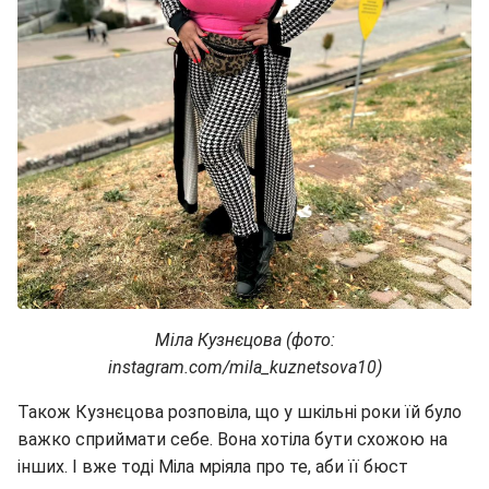
Міла Кузнєцова (фото:
instagram.com/mila_kuznetsova10)
Також Кузнєцова розповіла, що у шкільні роки їй було
важко сприймати себе. Вона хотіла бути схожою на
інших. І вже тоді Міла мріяла про те, аби її бюст