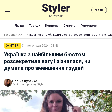
rbc.ua
Люди
Тренди
Корисне
Смачно
Гороскопи
Головна
›
Життя
›
Українка з найбільшим бюстом розсекретила вагу і зізна
ЖИТТЯ
01 листопада 2024 · 08:46
Українка з найбільшим бюстом
розсекретила вагу і зізналася, чи
думала про зменшення грудей
Поліна Кузенко
Керівник проєкту Styler