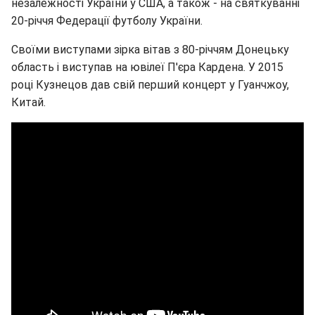
незалежності України у США, а також - на святкуванні
20-річчя Федерації футболу України.
Своїми виступами зірка вітав з 80-річчям Донецьку
область і виступав на ювілеї П'єра Кардена. У 2015
році Кузнецов дав свій перший концерт у Гуанчжоу,
Китай.