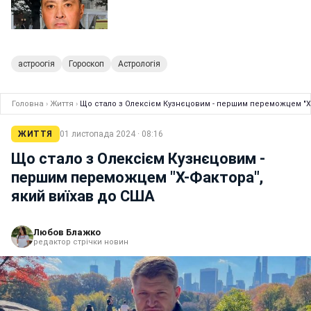
астроогія
Гороскоп
Астрологія
Головна
›
Життя
›
Що стало з Олексієм Кузнєцовим - першим переможцем "Х
ЖИТТЯ
01 листопада 2024 · 08:16
Що стало з Олексієм Кузнєцовим -
першим переможцем "Х-Фактора",
який виїхав до США
Любов Блажко
редактор стрічки новин