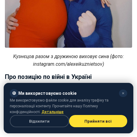
Кузнєцов разом з дружиною виховує сина (фото:
instagram.com/alexeikuznietsov)
Про позицію по війні в Україні
Артист продемонстрував проукраїнські погляди від
🍪
Ми використовуємо cookie
✕
початку повномасштабного вторгнення, заявивши,
Ми використовуємо файли cookie для аналізу трафіку та
що підтримує рідну країну та займається
персоналізації контенту. Прочитайте нашу Політику
волонтерством. Він створив благодійний фонд Help
конфіденційності.
Детальніше
Ukraine і досі продовжує нагадувати про війну у своїх
Відхилити
Прийняти всі
соцмережах.