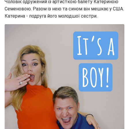
Чоловік одружений із артисткою балету Катериною
Семеновою. Разом із нею та сином він мешкає у США.
Катерина - подруга його молодшої сестри.