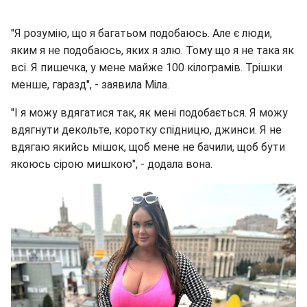
"Я розумію, що я багатьом подобаюсь. Але є люди,
яким я не подобаюсь, яких я злю. Тому що я не така як
всі. Я пишечка, у мене майже 100 кілограмів. Трішки
менше, гаразд", - заявила Міла.
"І я можу вдягатися так, як мені подобається. Я можу
вдягнути декольте, коротку спідницю, джинси. Я не
вдягаю якийсь мішок, щоб мене не бачили, щоб бути
якоюсь сірою мишкою", - додала вона.