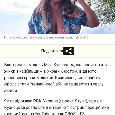
Міла Кузнєцова (фото: instagram.com/mila_kuznetsova10)
Поділитися
Блогерка та модель Міла Кузнєцова, яка носить титул
жінки з найбільшим в Україні бюстом, відверто
розповіла про комплекси. Виявилося, вона навіть
мріяла стати "звичайною", аби не привертати увагу
людей.
Як повідомляє РБК-Україна (проект Styler), про це
Кузнєцова розповіла в інтерв'ю "Гострий перець", яке
вже вийшло на YouTube-каналі OBOZ.LIFE.