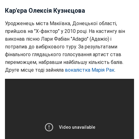
Кар'єра Олексія Кузнєцова
Уродженець міста Макіївка, Донецької області,
прийшов на "Х-фактор" у 2010 році. На кастингу він
виконав пісню Лари Фабіан "Adagio" (Адажіо) і
потрапив до вибіркового туру. За результатами
фінального глядацького голосування артист став
переможцем, набравши найбільшу кількість балів.
Друге місце тоді зайняла
вокалістка Марія Рак
.