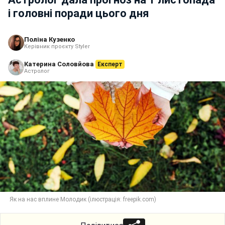
і головні поради цього дня
Поліна Кузенко
Керівник проєкту Styler
Катерина Соловйова
Експерт
Астролог
Як на нас вплине Молодик (ілюстрація: freepik.com)