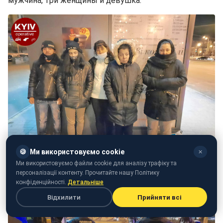
мужчина, три женщины и девушка.
🍪
Ми використовуємо cookie
✕
Ми використовуємо файли cookie для аналізу трафіку та
персоналізації контенту. Прочитайте нашу Політику
конфіденційності.
Детальніше
Відхилити
Прийняти всі