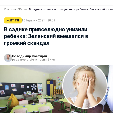
Головна
›
Життя
›
В садике привселюдно унизили ребенка: Зеленский вмеш
ЖИТТЯ
10 березня 2021 · 20:59
В садике привселюдно унизили
ребенка: Зеленский вмешался в
громкий скандал
Володимир Костирін
редактор стрічки новин Styler