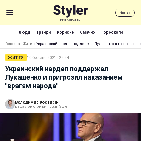
rbc.ua
Люди
Тренди
Корисне
Смачно
Гороскопи
Головна
›
Життя
›
Украинский нардеп поддержал Лукашенко и пригрозил н
ЖИТТЯ
10 березня 2021 · 22:24
Украинский нардеп поддержал
Лукашенко и пригрозил наказанием
"врагам народа"
Володимир Костирін
редактор стрічки новин Styler