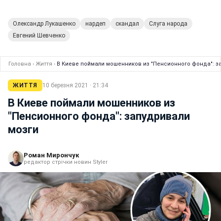
Олександр Лукашенко
нардеп
скандал
Слуга народа
Евгений Шевченко
Головна
›
Життя
›
В Киеве поймали мошенников из "Пенсионного фонда": з
ЖИТТЯ
10 березня 2021 · 21:34
В Киеве поймали мошенников из
"Пенсионного фонда": запудривали
мозги
Роман Мирончук
редактор стрічки новин Styler