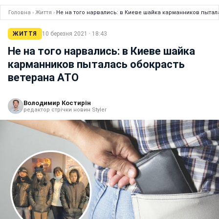
Головна
›
Життя
›
Не на того нарвались: в Киеве шайка карманников пытал
ЖИТТЯ
10 березня 2021 · 18:43
Не на того нарвались: в Киеве шайка
карманников пыталась обокрасть
ветерана АТО
Володимир Костирін
редактор стрічки новин Styler