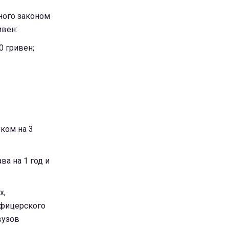
ного законом
ивен:
0 гривен;
ком на 3
а на 1 год и
х,
офицерского
вузов