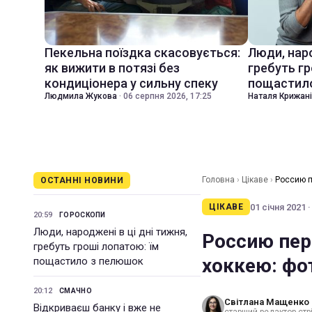
Пекельна поїздка скасовується:
Люди, наро
як вижити в потязі без
гребуть гр
кондиціонера у сильну спеку
пощастил
Людмила Жукова
·
06 серпня 2026, 17:25
Наталя Крижан
Головна
›
Цікаве
›
Россию п
ОСТАННІ НОВИНИ
01 січня 2021 ·
ЦІКАВЕ
20:59
ГОРОСКОПИ
Люди, народжені в ці дні тижня,
Россию пер
гребуть гроші лопатою: їм
хоккею: фо
пощастило з пелюшок
20:12
СМАЧНО
Світлана Мащенко
Відкриваєш банку і вже не
старший редактор стрі