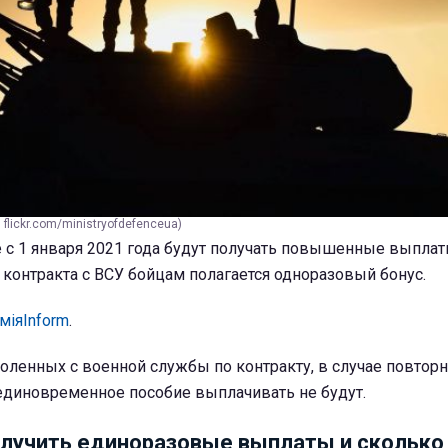
flickr.com/ministryofdefenceua)
 с 1 января 2021 года будут получать повышенные выплат
контракта с ВСУ бойцам полагается одноразовый бонус.
міяInform
.
воленных с военной службы по контракту, в случае повтор
единовременное пособие выплачивать не будут.
лучить единоразовые выплаты и сколько