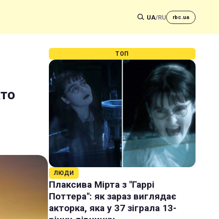
UA
/
RU
rbc.ua
ТОП
то
ЛЮДИ
Плаксива Мірта з "Гаррі
Поттера": як зараз виглядає
акторка, яка у 37 зіграла 13-