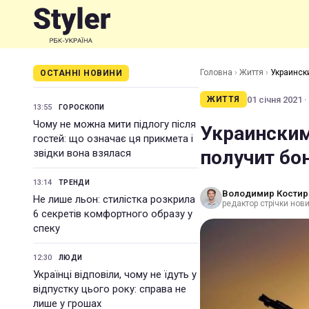
Головна
›
Життя
›
Украинск
ОСТАННІ НОВИНИ
01 січня 2021 ·
ЖИТТЯ
13:55
ГОРОСКОПИ
Чому не можна мити підлогу після
Украинским
гостей: що означає ця прикмета і
получит бон
звідки вона взялася
13:14
ТРЕНДИ
Володимир Костир
Не лише льон: стилістка розкрила
редактор стрічки нови
6 секретів комфортного образу у
спеку
12:30
ЛЮДИ
Українці відповіли, чому не їдуть у
відпустку цього року: справа не
лише у грошах