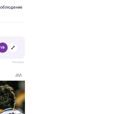
соблюдение
🔗
VB