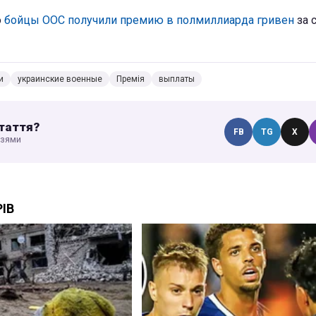
о
бойцы ООС получили премию в полмиллиарда гривен
за 
и
украинские военные
Премія
выплаты
таття?
FB
TG
X
узями