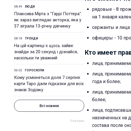
08:49
ЛЮДИ
рядовые - 8 про
Плаксива Мірта з "Гаррі Поттера":
на 1 января кален
як зараз виглядає акторка, яка у
37 зіграла 13-річну дівчинку
сержанты и лица 
офицеры - 10 пр
08:18
ТРЕНДИ
На цій картинці є щось зайве:
Кто имеет пра
знайди за 20 секунд і дізнайся,
наскільки ти уважний
лица, принимаемы
06:02
ГОРОСКОПИ
лица, принимаемы
Кому усміхнеться доля 7 серпня:
года и более;
карти Таро дали підказки для всіх
знаків Зодіаку
лица, принимаемы
более;
Всі новини
лица, подписавши
назначенных на д
состава после о