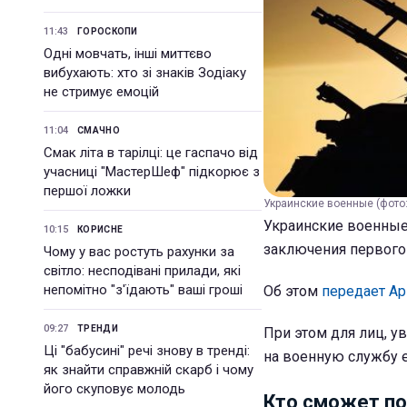
11:43
ГОРОСКОПИ
Одні мовчать, інші миттєво
вибухають: хто зі знаків Зодіаку
не стримує емоцій
11:04
СМАЧНО
Смак літа в тарілці: це гаспачо від
учасниці "МастерШеф" підкорює з
першої ложки
Украинские военные (фото: 
Украинские военные
10:15
КОРИСНЕ
заключения первого 
Чому у вас ростуть рахунки за
світло: несподівані прилади, які
непомітно "з'їдають" ваші гроші
Об этом
передает Ар
09:27
ТРЕНДИ
При этом для лиц, у
Ці "бабусині" речі знову в тренді:
на военную службу 
як знайти справжній скарб і чому
його скуповує молодь
Кто сможет по