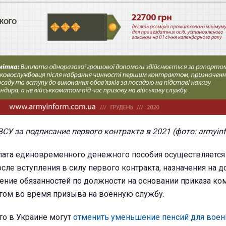
У за подписание первого контракта в 2021 (фото: armyin
лата единовременного денежного пособия осуществляется 
ле вступления в силу первого контракта, назначения на д
ение обязанностей по должности на основании приказа ко
атом во время призыва на военную службу.
то в Украине могут
отменить уменьшение пенсий для вое