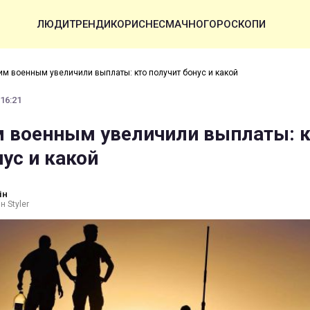
ЛЮДИ
ТРЕНДИ
КОРИСНЕ
СМАЧНО
ГОРОСКОПИ
им военным увеличили выплаты: кто получит бонус и какой
 16:21
 военным увеличили выплаты: к
ус и какой
ін
н Styler