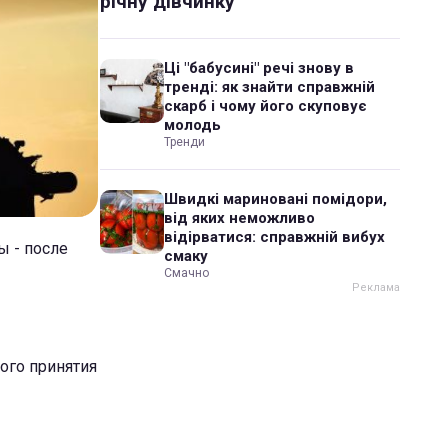
річну дівчинку
Ці "бабусині" речі знову в
тренді: як знайти справжній
скарб і чому його скуповує
молодь
Тренди
Швидкі мариновані помідори,
від яких неможливо
відірватися: справжній вибух
ы - после
смаку
Смачно
ного принятия