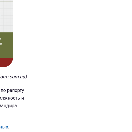
form.com.ua)
по рапорту
олжность и
мандира
нных
.