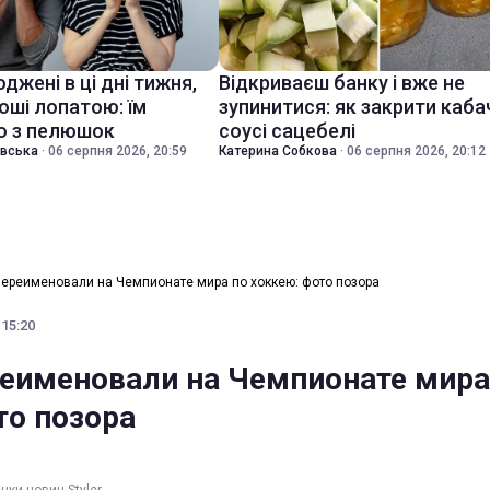
джені в ці дні тижня,
Відкриваєш банку і вже не
оші лопатою: їм
зупинитися: як закрити каба
о з пелюшок
соусі сацебелі
івська
·
06 серпня 2026, 20:59
Катерина Собкова
·
06 серпня 2026, 20:12
ереименовали на Чемпионате мира по хоккею: фото позора
 15:20
еименовали на Чемпионате мира
то позора
чки новин Styler