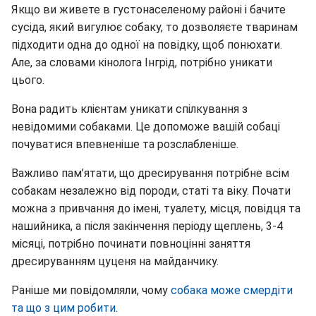
Якщо ви живете в густонаселеному районі і бачите
сусіда, який вигулює собаку, то дозволяєте тваринам
підходити одна до одної на повідку, щоб понюхати.
Але, за словами кінолога Інгрід, потрібно уникати
цього.
Вона радить клієнтам уникати спілкування з
невідомими собаками. Це допоможе вашій собаці
почуватися впевненіше та розслабленіше.
Важливо пам’ятати, що дресирування потрібне всім
собакам незалежно від породи, статі та віку. Почати
можна з привчання до імені, туалету, місця, повідця та
нашийника, а після закінчення періоду щеплень, 3-4
місяці, потрібно починати повноцінні заняття
дресируванням цуценя на майданчику.
Раніше ми повідомляли, чому
собака може смердіти
та що з цим робити
.