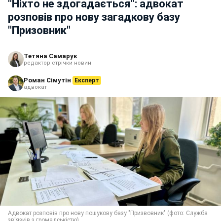
"Ніхто не здогадається": адвокат
розповів про нову загадкову базу
"Призовник"
Тетяна Самарук
редактор стрічки новин
Роман Сімутін
Експерт
адвокат
Адвокат розповів про нову пошукову базу "Призвовник" (фото: Служба
зв'язків з громадськістю)