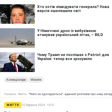
Колекціонери
Монети
Головна
›
Життя
›
"Ніхто не здогадається": адвокат розповів про нову зага
ЖИТТЯ
15 березня 2024 · 10:51