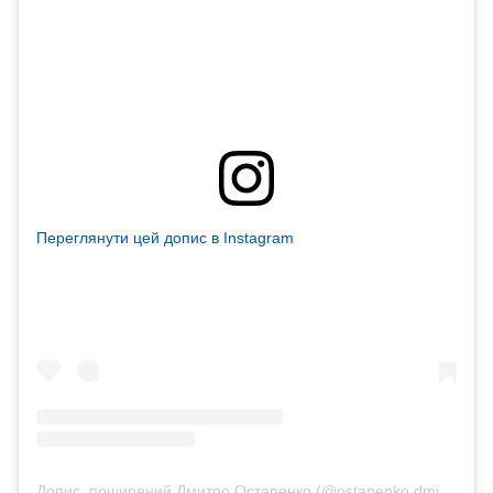
Переглянути цей допис в Instagram
Допис, поширений Дмитро Остапенко (@ostapenko.dmitriy)