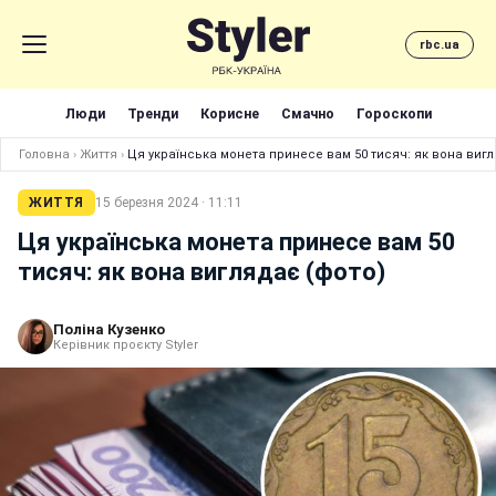
rbc.ua
Люди
Тренди
Корисне
Смачно
Гороскопи
Головна
›
Життя
›
Ця українська монета принесе вам 50 тисяч: як вона вигл
ЖИТТЯ
15 березня 2024 · 11:11
Ця українська монета принесе вам 50
тисяч: як вона виглядає (фото)
Поліна Кузенко
Керівник проєкту Styler