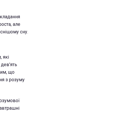
складання
роста, але
існішому сну.
 які
 дев'ять
тим, що
ня з розуму
розумової
завтрашні