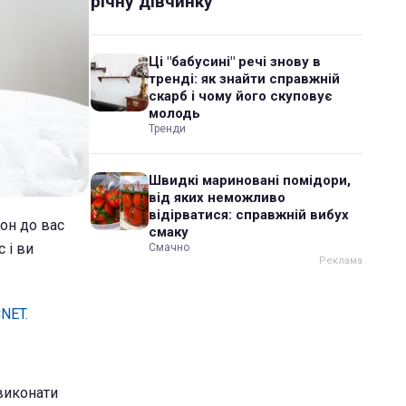
річну дівчинку
Ці "бабусині" речі знову в
тренді: як знайти справжній
скарб і чому його скуповує
молодь
Тренди
Швидкі мариновані помідори,
від яких неможливо
відірватися: справжній вибух
он до вас
смаку
 і ви
Смачно
NET.
 виконати