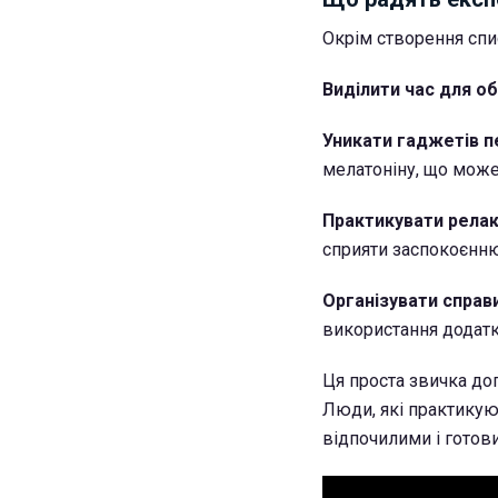
Окрім створення спис
Виділити час для о
Уникати гаджетів 
мелатоніну, що може
Практикувати рела
сприяти заспокоєнню
Організувати справ
використання додатк
Ця проста звичка до
Люди, які практикую
відпочилими і готов