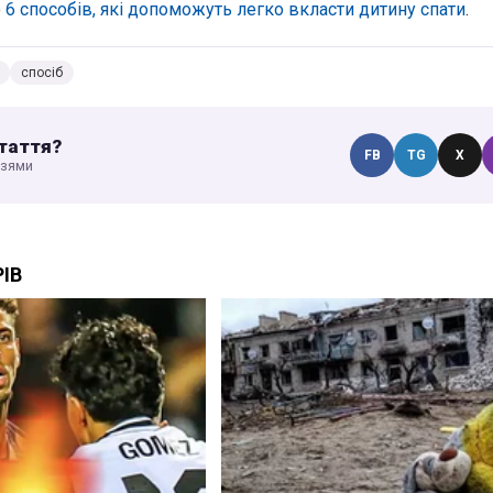
о
6 способів, які допоможуть легко вкласти дитину спати
.
спосіб
таття?
FB
TG
X
узями