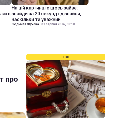
На цій картинці є щось зайве:
чки в
знайди за 20 секунд і дізнайся,
наскільки ти уважний
Людмила Жукова
·
07 серпня 2026, 08:18
ТОП
т про