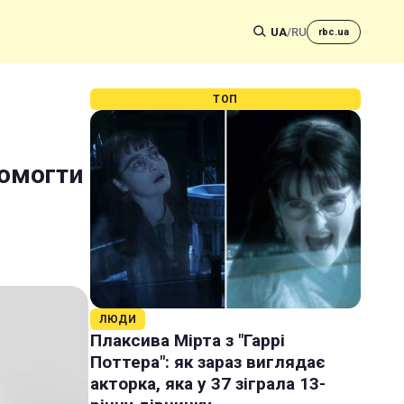
UA
/
RU
rbc.ua
ТОП
помогти
ЛЮДИ
Плаксива Мірта з "Гаррі
Поттера": як зараз виглядає
акторка, яка у 37 зіграла 13-