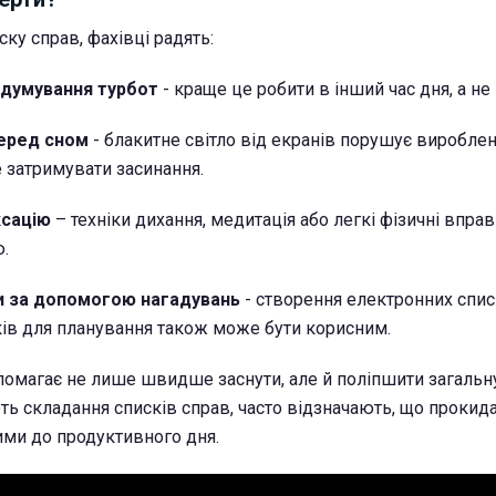
ку справ, фахівці радять:
бдумування турбот
- краще це робити в інший час дня, а не 
перед сном
- блакитне світло від екранів порушує виробле
 затримувати засинання.
ксацію
– техніки дихання, медитація або легкі фізичні впра
.
и за допомогою нагадувань
- створення електронних спис
ів для планування також може бути корисним.
помагає не лише швидше заснути, але й поліпшити загальну 
ть складання списків справ, часто відзначають, що проки
ими до продуктивного дня.