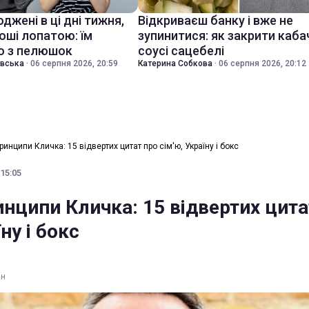
джені в ці дні тижня,
Відкриваєш банку і вже не
оші лопатою: їм
зупинитися: як закрити каба
о з пелюшок
соусі сацебелі
івська
·
06 серпня 2026, 20:59
Катерина Собкова
·
06 серпня 2026, 20:12
ринципи Кличка: 15 відвертих цитат про сім'ю, Україну і бокс
 15:05
нципи Кличка: 15 відвертих цита
ну і бокс
ин