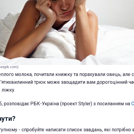
reepik.com)
еплого молока, почитали книжку та порахували овець, але с
 П’ятихвилинний трюк може заощадити вам дорогоцінний час
 ліжку.
б, розповідає РБК-Україна (проект Styler) з посиланням на
C
нути?
тупному - спробуйте написати список завдань, які потрібно