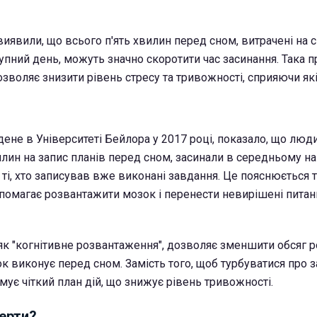
виявили, що всього п'ять хвилин перед сном, витрачені на 
упний день, можуть значно скоротити час засинання. Така п
зволяє знизити рівень стресу та тривожності, сприяючи як
не в Університеті Бейлора у 2017 році, показало, що люди,
илин на запис планів перед сном, засинали в середньому на
ті, хто записував вже виконані завдання. Це пояснюється 
помагає розвантажити мозок і перенести невирішені питан
як "когнітивне розвантаження", дозволяє зменшити обсяг 
ок виконує перед сном. Замість того, щоб турбуватися про 
ує чіткий план дій, що знижує рівень тривожності.
ерти?