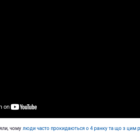
яли, чому
люди часто прокидаються о 4 ранку та що з цим 