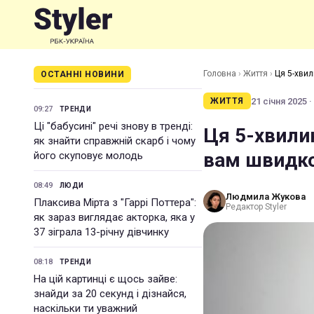
Головна
›
Життя
›
Ця 5-хви
ОСТАННІ НОВИНИ
21 січня 2025 ·
ЖИТТЯ
09:27
ТРЕНДИ
Ці "бабусині" речі знову в тренді:
Ця 5-хвили
як знайти справжній скарб і чому
вам швидко
його скуповує молодь
08:49
ЛЮДИ
Людмила Жукова
Плаксива Мірта з "Гаррі Поттера":
Редактор Styler
як зараз виглядає акторка, яка у
37 зіграла 13-річну дівчинку
08:18
ТРЕНДИ
На цій картинці є щось зайве:
знайди за 20 секунд і дізнайся,
наскільки ти уважний