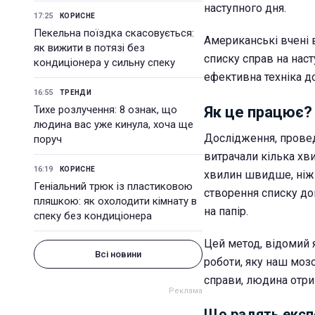
наступного дня.
17:25
КОРИСНЕ
Пекельна поїздка скасовується:
Американські вчені 
як вижити в потязі без
списку справ на наст
кондиціонера у сильну спеку
ефективна техніка до
16:55
ТРЕНДИ
Тихе розлучення: 8 ознак, що
Як це працює?
людина вас уже кинула, хоча ще
Дослідження, проведе
поруч
витрачали кілька хв
16:19
КОРИСНЕ
хвилин швидше, ніж 
Геніальний трюк із пластиковою
створення списку до
пляшкою: як охолодити кімнату в
на папір.
спеку без кондиціонера
Цей метод, відомий 
Всі новини
роботи, яку наш моз
справи, людина отрим
Що радять експ