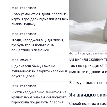
06:02
ГОРОСКОПИ
Кому усміхнеться доля 7 серпня:
карти Таро дали підказки для всіх
знаків Зодіаку
20:59
ГОРОСКОПИ
Люди, народжені в ці дні тижня,
гребуть гроші лопатою: їм
пощастило з пелюшок
Фото: Як швидко заснути (f
Ви випили склянку т
20:12
СМАЧНО
так і не приходить?
Відкриваєш банку і вже не
зупинитися: як закрити кабачки в
зможете відпосити в
соусі сацебелі
В чому полягає спосі
18:13
ГОРОСКОПИ
Життя кардинально зміниться на
Як швидко зас
краще: яким знакам китайського
гороскопа пощастить 7 серпня
Спосіб полягає в нас