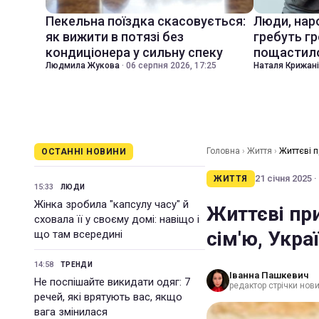
Пекельна поїздка скасовується:
Люди, наро
як вижити в потязі без
гребуть гр
кондиціонера у сильну спеку
пощастил
Людмила Жукова
·
06 серпня 2026, 17:25
Наталя Крижан
Головна
›
Життя
›
Життєві п
ОСТАННІ НОВИНИ
21 січня 2025 ·
ЖИТТЯ
15:33
ЛЮДИ
Жінка зробила "капсулу часу" й
Життєві при
сховала її у своєму домі: навіщо і
сім'ю, Украї
що там всередині
14:58
ТРЕНДИ
Іванна Пашкевич
Не поспішайте викидати одяг: 7
редактор стрічки нов
речей, які врятують вас, якщо
вага змінилася