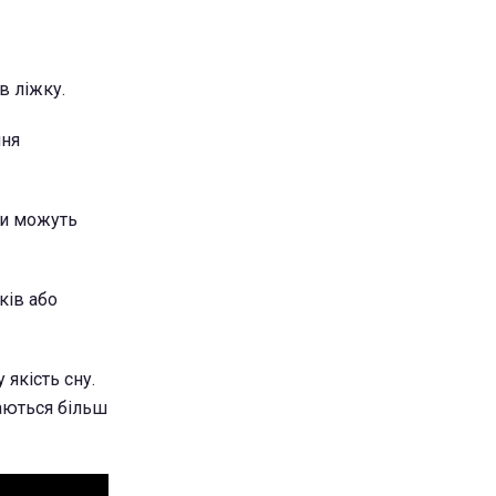
в ліжку.
ння
ви можуть
ків або
якість сну.
даються більш