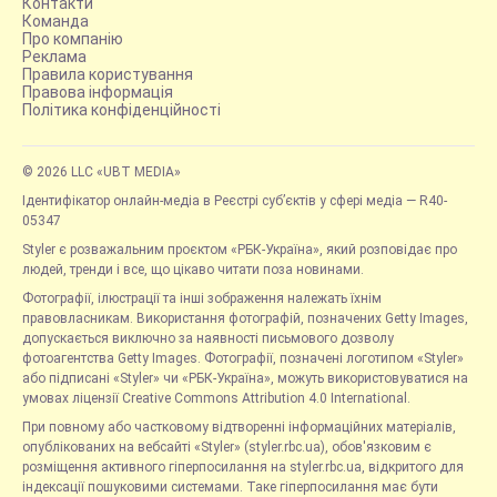
Контакти
Команда
Про компанію
Реклама
Правила користування
Правова інформація
Політика конфіденційності
© 2026 LLC «UBT MEDIA»
Ідентифікатор онлайн-медіа в Реєстрі суб’єктів у сфері медіа — R40-
05347
Styler є розважальним проєктом «РБК-Україна», який розповідає про
людей, тренди і все, що цікаво читати поза новинами.
Фотографії, ілюстрації та інші зображення належать їхнім
правовласникам. Використання фотографій, позначених Getty Images,
допускається виключно за наявності письмового дозволу
фотоагентства Getty Images. Фотографії, позначені логотипом «Styler»
або підписані «Styler» чи «РБК-Україна», можуть використовуватися на
умовах ліцензії Creative Commons Attribution 4.0 International.
При повному або частковому відтворенні інформаційних матеріалів,
опублікованих на вебсайті «Styler» (styler.rbc.ua), обов'язковим є
розміщення активного гіперпосилання на styler.rbc.ua, відкритого для
індексації пошуковими системами. Таке гіперпосилання має бути