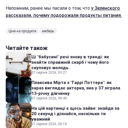
Напомним, ранее мы писали о том, что
у Зеленского
рассказали, почему подорожали продукты питания.
Ціни на продукти
имбирь
Читайте також
Ці "бабусині" речі знову в тренді: як
знайти справжній скарб і чому його
скуповує молодь
07 серпня 2026, 09:27
Плаксива Мірта з "Гаррі Поттера": як
зараз виглядає акторка, яка у 37 зіграла
13-річну дівчинку
07 серпня 2026, 08:49
На цій картинці є щось зайве: знайди за
20 секунд і дізнайся, наскільки ти
уважний
07 серпня 2026, 08:18