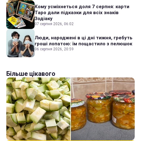
Кому усміхнеться доля 7 серпня: карти
Таро дали підказки для всіх знаків
Зодіаку
07 серпня 2026, 06:02
Люди, народжені в ці дні тижня, гребуть
гроші лопатою: їм пощастило з пелюшок
06 серпня 2026, 20:59
Більше цікавого