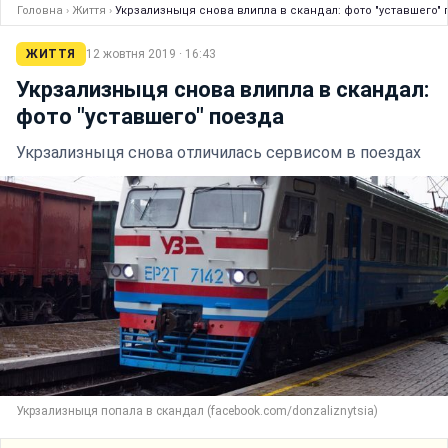
Головна
›
Життя
›
Укрзализныця снова влипла в скандал: фото "уставшего"
ЖИТТЯ
12 жовтня 2019 · 16:43
Укрзализныця снова влипла в скандал:
фото "уставшего" поезда
Укрзализныця снова отличилась сервисом в поездах
Укрзализныця попала в скандал (facebook.com/donzaliznytsia)