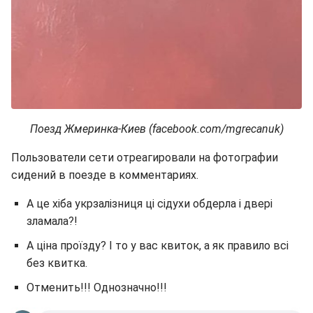
Поезд Жмеринка-Киев (facebook.com/mgrecanuk)
Пользователи сети отреагировали на фотографии
сидений в поезде в комментариях.
А це хіба укрзалізниця ці сідухи обдерла і двері
зламала?!
А ціна проїзду? І то у вас квиток, а як правило всі
без квитка.
Отменить!!! Однозначно!!!