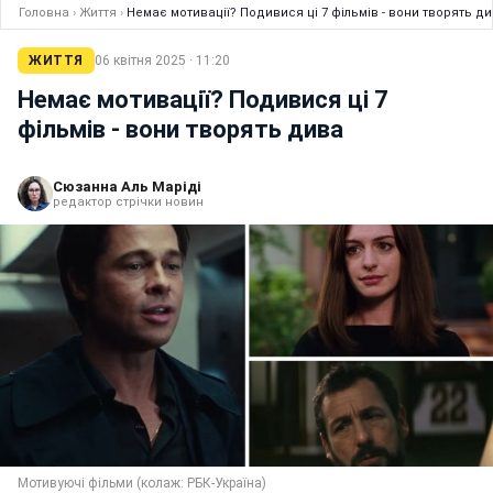
Головна
›
Життя
›
Немає мотивації? Подивися ці 7 фільмів - вони творять д
ЖИТТЯ
06 квітня 2025 · 11:20
Немає мотивації? Подивися ці 7
фільмів - вони творять дива
Сюзанна Аль Маріді
редактор стрічки новин
Мотивуючі фільми (колаж: РБК-Україна)