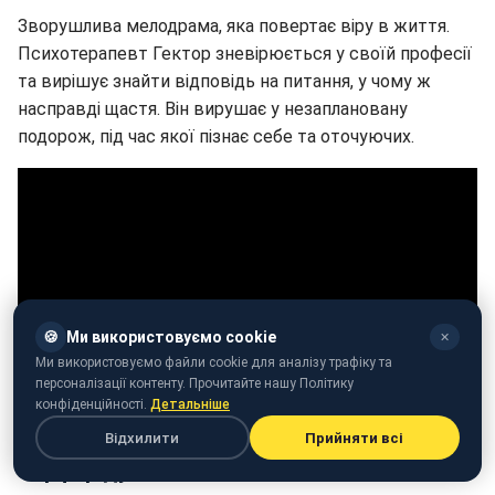
Зворушлива мелодрама, яка повертає віру в життя.
Психотерапевт Гектор зневірюється у своїй професії
та вирішує знайти відповідь на питання, у чому ж
насправді щастя. Він вирушає у незаплановану
подорож, під час якої пізнає себе та оточуючих.
🍪
Ми використовуємо cookie
✕
Ми використовуємо файли cookie для аналізу трафіку та
персоналізації контенту. Прочитайте нашу Політику
конфіденційності.
Детальніше
Відхилити
Прийняти всі
Серфер душі