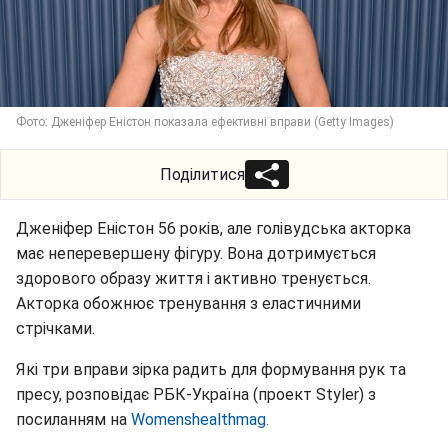
Фото: Дженіфер Еністон показала ефективні вправи (Getty Images)
Поділитися
Дженіфер Еністон 56 років, але голівудська акторка
має неперевершену фігуру. Вона дотримується
здорового образу життя і активно тренується.
Акторка обожнює тренування з еластичними
стрічками.
Які три вправи зірка радить для формування рук та
пресу, розповідає РБК-Україна (проект Styler) з
посиланням на
Womenshealthmag.