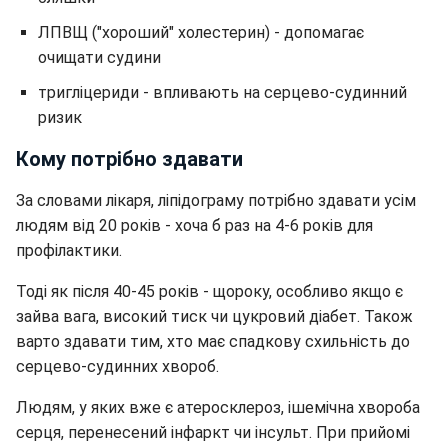
ЛПВЩ ("хороший" холестерин) - допомагає
очищати судини
тригліцериди - впливають на серцево-судинний
ризик
Кому потрібно здавати
За словами лікаря, ліпідограму потрібно здавати усім
людям від 20 років - хоча б раз на 4-6 років для
профілактики.
Тоді як після 40-45 років - щороку, особливо якщо є
зайва вага, високий тиск чи цукровий діабет. Також
варто здавати тим, хто має спадкову схильність до
серцево-судинних хвороб.
Людям, у яких вже є атеросклероз, ішемічна хвороба
серця, перенесений інфаркт чи інсульт. При прийомі