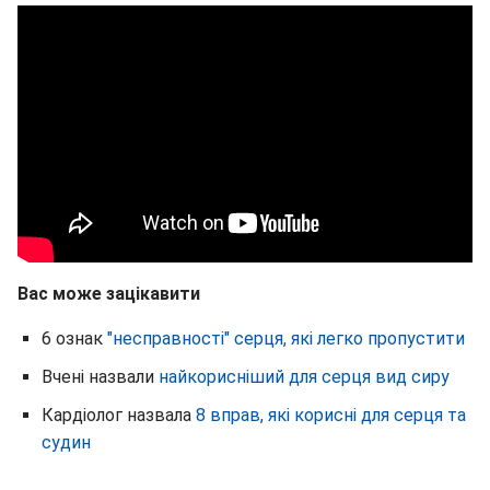
Вас може зацікавити
6 ознак
"несправності" серця, які легко пропустити
Вчені назвали
найкорисніший для серця вид сиру
Кардіолог назвала
8 вправ, які корисні для серця та
судин