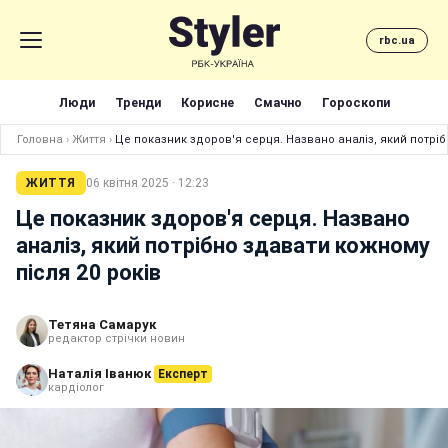
rbc.ua
Люди
Тренди
Корисне
Смачно
Гороскопи
Головна
›
Життя
›
Це показник здоров'я серця. Названо аналіз, який потріб
ЖИТТЯ
06 квітня 2025 · 12:23
Це показник здоров'я серця. Названо
аналіз, який потрібно здавати кожному
після 20 років
Тетяна Самарук
редактор стрічки новин
Наталія Іванюк
Експерт
кардіолог