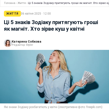
Головна
›
Життя
›
Ці 5 знаків Зодіаку притягують гроші як магніт. Хто зірве ку
ЖИТТЯ
06 квітня 2025 · 12:00
Ці 5 знаків Зодіаку притягують гроші
як магніт. Хто зірве куш у квітні
Катерина Собкова
Редактор Styler
Які знаки Зодіаку розбагатіють у квітні (ілюстративне фото: freepik.com)