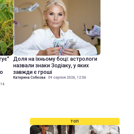
тує"
Доля на їхньому боці: астрологи
назвали знаки Зодіаку, у яких
ко
завжди є гроші
Катерина Собкова
·
09 серпня 2026, 12:06
:14
ТОП