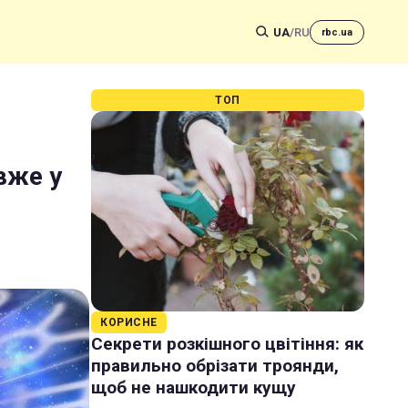
UA
/
RU
rbc.ua
ТОП
вже у
КОРИСНЕ
Секрети розкішного цвітіння: як
правильно обрізати троянди,
щоб не нашкодити кущу