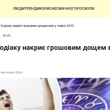
ЛЮДИ
ТРЕНДИ
КОРИСНЕ
СМАЧНО
ГОРОСКОПИ
и Зодіаку накриє грошовим дощем вже у червні 2023
· 06:20
Зодіаку накриє грошовим дощем 
чки новин Styler