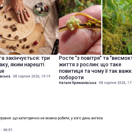
а закінчується: три
Росте "з повітря" та "висмок
аку, яким нарешті
життя з рослин: що таке
ше
повитиця та чому її так важ
івська
·
08 серпня 2026, 19:19
побороти
Наталя Крижанівська
·
08 серпня 2026, 17
травня: що категорично не можна робити, у кого день ангела
· 06:01