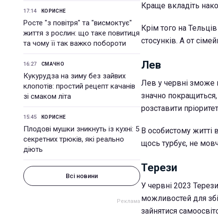
Краще вкладіть нако
17:14
КОРИСНЕ
Росте "з повітря" та "висмоктує"
Крім того на Тельці
життя з рослин: що таке повитиця
стосунків. А от сім
та чому її так важко побороти
Лев
16:27
СМАЧНО
Кукурудза на зиму без зайвих
Лев у червні зможе 
клопотів: простий рецепт качанів
значно покращиться,
зі смаком літа
розставити пріоритет
15:45
КОРИСНЕ
Плодові мушки зникнуть із кухні: 5
В особистому житті 
секретних трюків, які реально
щось турбує, не мовч
діють
Терези
Всі новини
У червні 2023 Терез
можливостей для збі
зайнятися самоосвіт