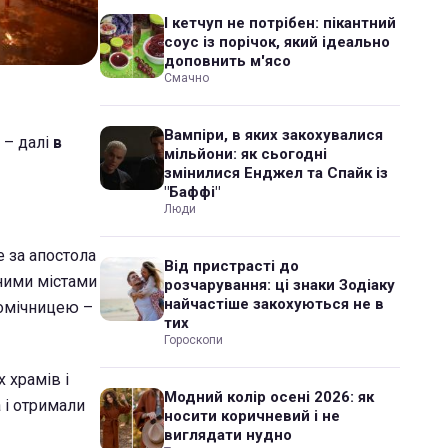
І кетчуп не потрібен: пікантний
соус із порічок, який ідеально
доповнить м'ясо
Смачно
Вампіри, в яких закохувалися
 – далі
в
мільйони: як сьогодні
змінилися Енджел та Спайк із
"Баффі"
Люди
е за апостола
Від пристрасті до
зними містами
розчарування: ці знаки Зодіаку
найчастіше закохуються не в
помічницею –
тих
Гороскопи
х храмів і
Модний колір осені 2026: як
 і отримали
носити коричневий і не
виглядати нудно