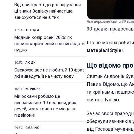
Від пристрасті до розчарування:
ці знаки Зодіаку найчастіше
закохуються не в тих
Яке церковне свято 30 трав
30 травня православ
11:34
ТРЕНДИ
Модний колір осені 2026: як
Що не можна робити, 
носити коричневий і не виглядати
нудно
матеріалі Styler.
10:52
ЛЮДИ
Що відомо про
Свекруха вас не любить? 10 фраз,
які виведуть її на чисту воду
Святий Андронік був 
Павла. Відомо, що Ан
10:11
КОРИСНЕ
та країнами, поширю
Ми роками робимо це
святою Іунією.
неправильно: 10 неочевидних
речей, яким точно не місце на
За час своєї праведн
підвіконні
обернули язичників у
09:32
СМАЧНО
від Господа мучениц