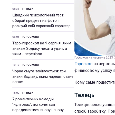
08:36
ТРЕНДИ
Швидкий психологічний тест:
обирай предмет на фото і
розкрий свій справжній характер
06:08
ГОРОСКОПИ
Таро-гороскоп на 9 серпня: яким
знакам Зодіаку чекати удачі, а
яким - перевірок
Гороскоп на червень 2023 (
Гороскоп
на червень 
19:19
ГОРОСКОПИ
фінансовому успіху в
Чорна смуга закінчується: три
знаки Зодіаку, яким нарешті стане
легше
Кому саме пощастит
18:02
ТРЕНДИ
Телець
7 романтичних комедій
"нульових", які хочеться
Тельців чекає успіш
передивлятися знову і знову
спосіб заробітку. Пр