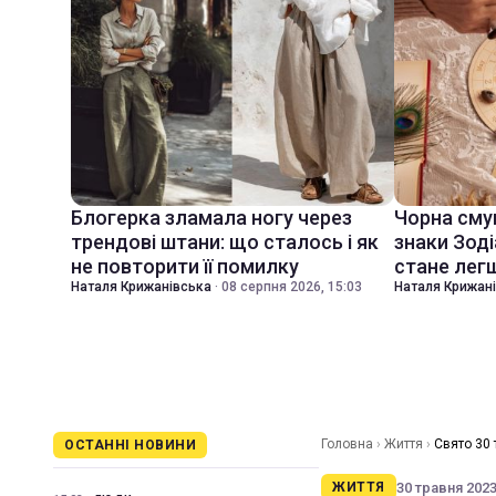
Блогерка зламала ногу через
Чорна смуг
трендові штани: що сталось і як
знаки Зоді
не повторити її помилку
стане лег
Наталя Крижанівська
·
08 серпня 2026, 15:03
Наталя Крижан
Головна
›
Життя
›
Свято 30 
ОСТАННІ НОВИНИ
30 травня 2023 
ЖИТТЯ