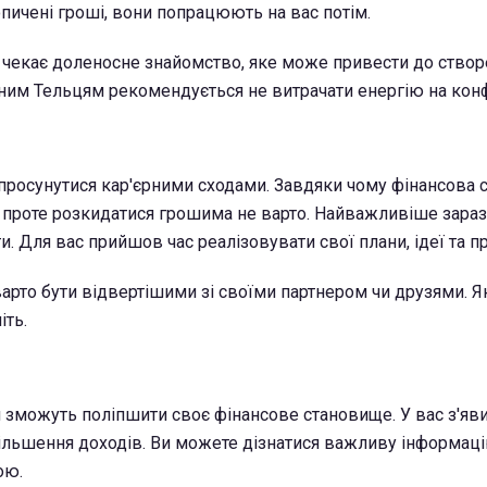
пичені гроші, вони попрацюють на вас потім.
в чекає доленосне знайомство, яке може привести до ство
ейним Тельцям рекомендується не витрачати енергію на конф
просунутися кар'єрними сходами. Завдяки чому фінансова с
 проте розкидатися грошима не варто. Найважливіше зараз
и. Для вас прийшов час реалізовувати свої плани, ідеї та п
варто бути відвертішими зі своїми партнером чи друзями. 
іть.
и зможуть поліпшити своє фінансове становище. У вас з'яв
льшення доходів. Ви можете дізнатися важливу інформац
ою.