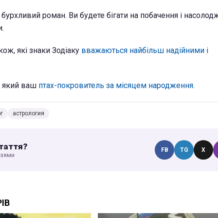
 бурхливий роман. Ви будете бігати на побачення і насолод
.
ож, які знаки Зодіаку
вважаються найбільш надійними і
, який ваш
птах-покровитель за місяцем народження.
г
астрология
таття?
FB
TG
X
узями