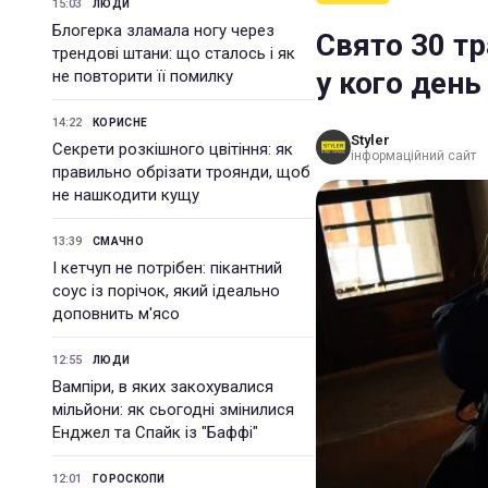
15:03
ЛЮДИ
Блогерка зламала ногу через
Свято 30 т
трендові штани: що сталось і як
у кого день
не повторити її помилку
14:22
КОРИСНЕ
Styler
Секрети розкішного цвітіння: як
інформаційний сайт
правильно обрізати троянди, щоб
не нашкодити кущу
13:39
СМАЧНО
І кетчуп не потрібен: пікантний
соус із порічок, який ідеально
доповнить м'ясо
12:55
ЛЮДИ
Вампіри, в яких закохувалися
мільйони: як сьогодні змінилися
Енджел та Спайк із "Баффі"
12:01
ГОРОСКОПИ