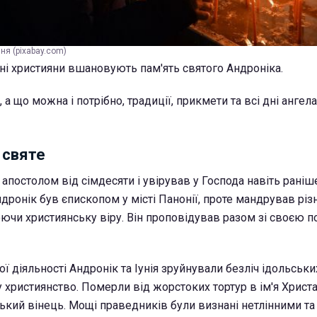
ня (pixabay.com)
ні християни вшановують пам'ять святого Андроніка.
а що можна і потрібно, традиції, прикмети та всі дні ангела
 святе
апостолом від сімдесяти і увірував у Господа навіть раніш
дронік був єпископом у місті Панонії, проте мандрував рі
ючи християнську віру. Він проповідував разом зі своєю 
ої діяльності Андронік та Іунія зруйнували безліч ідольськи
 християнство. Померли від жорстоких тортур в ім'я Христа
ький вінець. Мощі праведників були визнані нетлінними та