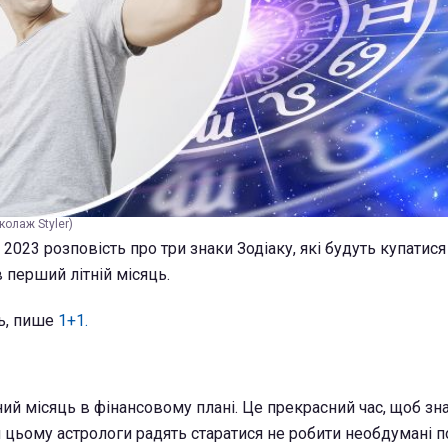
колаж Styler)
2023 розповість про три знаки Зодіаку, які будуть купатися
 перший літній місяць.
ь, пише
1+1.
ний місяць в фінансовому плані. Це прекрасний час, щоб зн
и цьому астрологи радять старатися не робити необдумані п