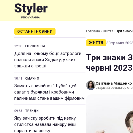
Головна
›
Життя
›
Три знак
ОСТАННІ НОВИНИ
30 травня 2023 
ЖИТТЯ
12:06
ГОРОСКОПИ
Доля на їхньому боці: астрологи
Три знаки 
назвали знаки Зодіаку, у яких
червні 2023
завжди є гроші
10:41
СМАЧНО
Світлана Мащенко
Замість звичайної "Шуби": цей
старший редактор стрі
салат з буряком і крабовими
паличками стане вашим фірмовим
09:33
ТРЕНДИ
Яку зачіску зробити під кепку:
стилістка назвала найзручніші
варіанти на спеку