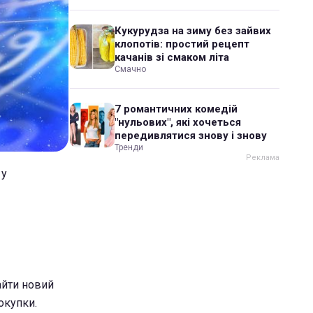
Кукурудза на зиму без зайвих
клопотів: простий рецепт
качанів зі смаком літа
Смачно
7 романтичних комедій
"нульових", які хочеться
передивлятися знову і знову
Тренди
 у
айти новий
окупки.