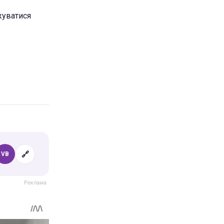
жуватися
🔗
VB