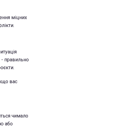
рення міцних
лікти.
итуація
 - правильно
роєкти.
Якщо вас
иться чимало
ію або