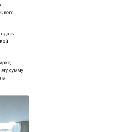
х
 Олеге
отдать
свой
арке,
 эту сумму
я в