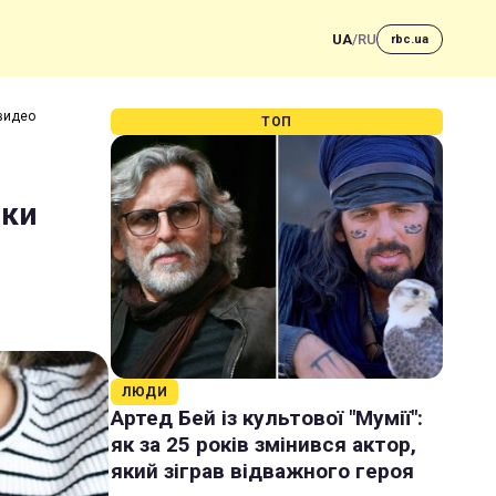
UA
/
RU
rbc.ua
 видео
ТОП
пки
ЛЮДИ
Артед Бей із культової "Мумії":
як за 25 років змінився актор,
який зіграв відважного героя