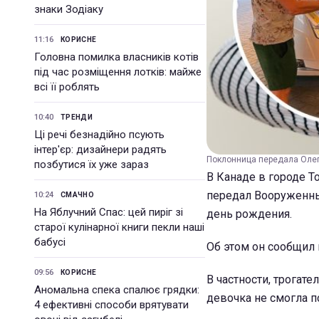
знаки Зодіаку
11:16
КОРИСНЕ
Головна помилка власників котів
під час розміщення лотків: майже
всі її роблять
10:40
ТРЕНДИ
Ці речі безнадійно псують
інтер'єр: дизайнери радять
Поклонница передала Олег
позбутися їх уже зараз
В Канаде в городе Т
передал Вооруженны
10:24
СМАЧНО
На Яблучний Спас: цей пиріг зі
день рождения.
старої кулінарної книги пекли наші
бабусі
Об этом он сообщил 
09:56
КОРИСНЕ
В частности, трогат
Аномальна спека спалює грядки:
девочка не смогла п
4 ефективні способи врятувати