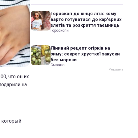
Гороскоп до кінця літа: кому
варто готуватися до кар'єрних
злетів та розкриття таємниць
Гороскопи
Лінивий рецепт огірків на
зиму: секрет хрусткої закуски
без мороки
Смачно
0, что он их
подарили на
а который