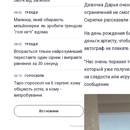
овочі від загибелі
Девочка Дарья очень
ограничений не смо
08:43
ТРЕНДИ
Манікюр, який обирають
Скрипке рассказали в
мільйонерки: як зробити трендові
"голі нігті" вдома
На день рождения ба
деньги артисту, что
08:02
ТРЕНДИ
автограф на плакате.
Впорається тільки найрозумніший:
переставте один сірник і виправте
"Нас очень поразил 
рівняння за 30 секунд
который уже получил
06:15
на сладости или игр
ГОРОСКОПИ
Таро-гороскоп на 6 серпня: кому
сообщении.
обіцяють успіх, а кому -
випробування
Всі новини