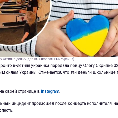
у Скрипке деньги для ВСУ (коллаж РБК-Украина)
оронто 8-летняя украинка передала певцу Олегу Скрипке $20
м силам Украины. Отмечается, что эти деньги школьнице 
на своей странице в
Instagram
.
ельный инцидент произошел после концерта исполнителя, н
опасть.