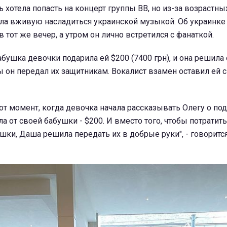
 хотела попасть на концерт группы ВВ, но из-за возрастны
гла вживую насладиться украинской музыкой. Об украинке
 тот же вечер, а утром он лично встретился с фанаткой.
бушка девочки подарила ей $200 (7400 грн), и она решила 
бы он передал их защитникам. Вокалист взамен оставил ей 
тот момент, когда девочка начала рассказывать Олегу о под
а от своей бабушки - $200. И вместо того, чтобы потратить
ушки, Даша решила передать их в добрые руки", - говоритс