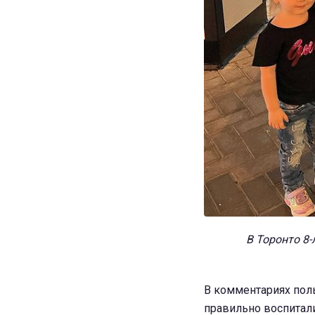
В Торонто 8
В комментариях поль
правильно воспитали