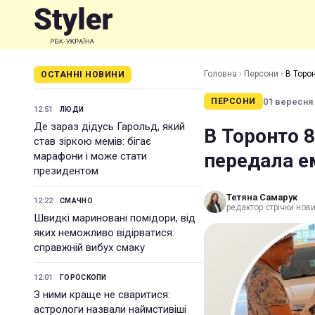
Головна
›
Персони
›
В Торо
ОСТАННІ НОВИНИ
01 вересня 
ПЕРСОНИ
12:51
ЛЮДИ
Де зараз дідусь Гарольд, який
В Торонто 
став зіркою мемів: бігає
передала е
марафони і може стати
президентом
Тетяна Самарук
12:22
СМАЧНО
редактор стрічки нов
Швидкі мариновані помідори, від
яких неможливо відірватися:
справжній вибух смаку
12:01
ГОРОСКОПИ
З ними краще не сваритися:
астрологи назвали наймстивіші