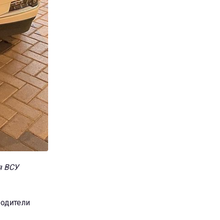
я ВСУ
родители