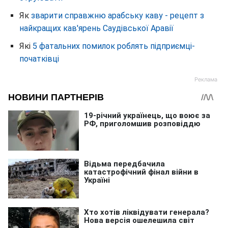
Як
зварити справжню арабську каву - рецепт з
найкращих кав'ярень Саудівської Аравії
Які
5 фатальних помилок роблять підприємці-
початківці