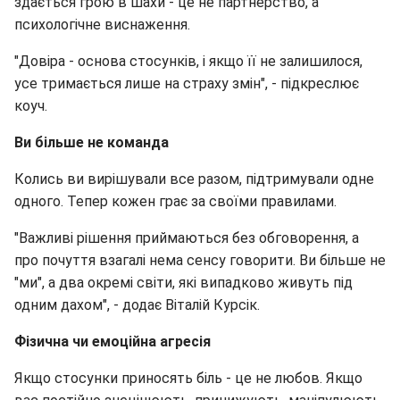
здається грою в шахи - це не партнерство, а
психологічне виснаження.
"Довіра - основа стосунків, і якщо її не залишилося,
усе тримається лише на страху змін", - підкреслює
коуч.
Ви більше не команда
Колись ви вирішували все разом, підтримували одне
одного. Тепер кожен грає за своїми правилами.
"Важливі рішення приймаються без обговорення, а
про почуття взагалі нема сенсу говорити. Ви більше не
"ми", а два окремі світи, які випадково живуть під
одним дахом", - додає Віталій Курсік.
Фізична чи емоційна агресія
Якщо стосунки приносять біль - це не любов. Якщо