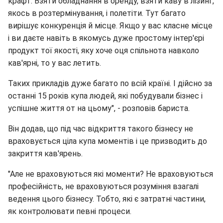
крафт. Взяти обладнання в оренду, взяти каву в лізинг,
якось в розтермінування, і полетіти. Тут багато
вирішує конкуренція й місце. Якщо у вас класне місце
і ви даєте навіть в якомусь дуже простому інтер'єрі
продукт тої якості, яку хоче оця спільнота навколо
кав'ярні, то у вас летить.
Таких прикладів дуже багато по всій країні. І дійсно за
останні 15 років купа людей, які побудували бізнес і
успішне життя от на цьому", - розповів бариста.
Він додав, що під час відкриття такого бізнесу не
враховується ціла купа моментів і це призводить до
закриття кав'ярень.
"Але не враховуються які моменти? Не враховуються
професійність, не враховуються розуміння взагалі
ведення цього бізнесу. Тобто, які є затратні частини,
як контролювати певні процеси.