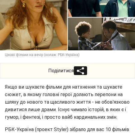
Цікаві фільми на вечір (колаж: РБК-Україна)
Поділитися
Якщо ви шукаєте фільми для натхнення та шукаєте
сюжет, в якому головні герої долають перепони на
шляху до нового та щасливого життя - не обов'язково
дивитися лише драми. Існує чимало історій, в яких є і
гумор, і фентезі, і просто вайб кардинальних змін.
РБК-Україна (проект Styler) зібрало для вас 10 фільмів