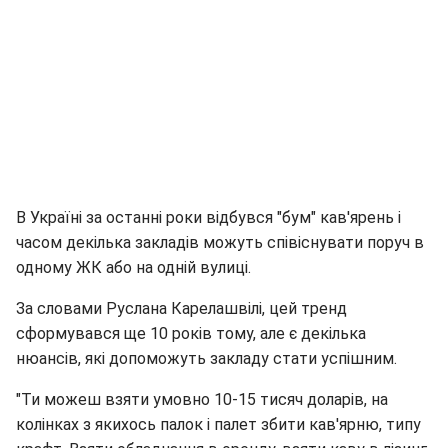
В Україні за останні роки відбувся "бум" кав'ярень і
часом декілька закладів можуть співіснувати поруч в
одному ЖК або на одній вулиці.
За словами Руслана Карелашвілі, цей тренд
сформувався ще 10 років тому, але є декілька
нюансів, які допоможуть закладу стати успішним.
"Ти можеш взяти умовно 10-15 тисяч доларів, на
колінках з якихось палок і палет збити кав'ярню, типу