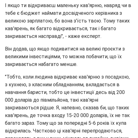
І якщо ти відкриваєш маленьку кав'ярню, навряд чи в
тебе є бюджет наймати досвідченого керівника з
великою зарплатою, бо вона з'їсть твою. Тому таких
кав'ярень, як багато відкривається, так і багато
закривається насправді", - каже експерт.
Він додав, що якщо подивитися на великі проєкти з
великими інвестиціями, то можна побачити, що їх
закривається набагато менше.
"Тобто, коли людина відкриває кав'ярню з посадкою,
з кухнею, з класним обладнанням, вкладається в
навчання баристи, тобто це інвестиції десь від 200
000 доларів до півмільйона, такі кав'ярні
закриваються рідше. Я, напевно, сказав би, що таких
кав'ярень, де точка входу 15-20 000 доларів, їх не так
багато зараз. Тому що за попередні 5-6 років їх купа
відкрилась. Частково ці кав'ярні перепродаються,