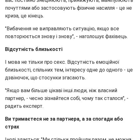
вас постійно знецінюють, принижують, маніпулюють
почуттями або застосовують фізичне насилля - це не
криза, це кінець.
"Вибачення не виправляють ситуацію, якщо все
повторюється знову і знову", - наголошує фахівець.
Відсутність близькості
І мова не тільки про секс. Відсутність емоційної
близькості, спільних тем, інтересу одне до одного - це
дзвіночок, що стосунки згасають.
"Якщо вам більше цікаві інші люди, ніж власний
партнер, - чесно зізнайтеся собі, чому так сталося", -
радить експерт.
Ви тримаєтеся не за партнера, а за спогади або
страх
Іноді здається: "Ми стільки пройшли разом, не можна