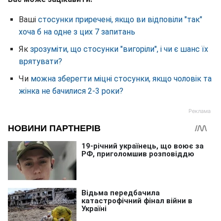
Ваші
стосунки приречені, якщо ви відповіли "так"
хоча б на одне з цих 7 запитань
Як
зрозуміти, що стосунки "вигоріли", і чи є шанс їх
врятувати?
Чи
можна зберегти міцні стосунки, якщо чоловік та
жінка не бачилися 2-3 роки?