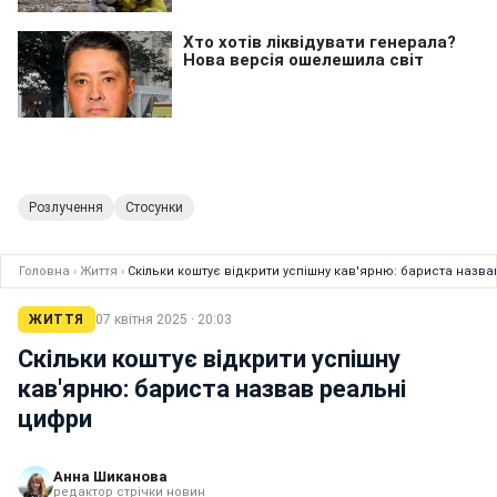
Розлучення
Стосунки
Головна
›
Життя
›
Скільки коштує відкрити успішну кав'ярню: бариста назв
ЖИТТЯ
07 квітня 2025 · 20:03
Скільки коштує відкрити успішну
кав'ярню: бариста назвав реальні
цифри
Анна Шиканова
редактор стрічки новин