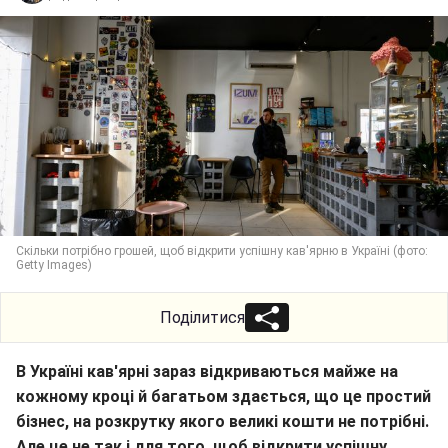
Скільки потрібно грошей, щоб відкрити успішну кав'ярню в Україні (фото:
Getty Images)
Поділитися
В Україні кав'ярні зараз відкриваються майже на
кожному кроці й багатьом здається, що це простий
бізнес, на розкрутку якого великі кошти не потрібні.
Але це не так і для того, щоб відкрити успішну