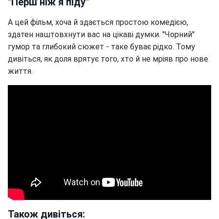
"Перш ніж я піду"
А цей фільм, хоча й здається простою комедією,
здатен наштовхнути вас на цікаві думки. "Чорний"
гумор та глибокий сюжет - таке буває рідко. Тому
дивіться, як доля врятує того, хто й не мріяв про нове
життя.
Також дивіться: