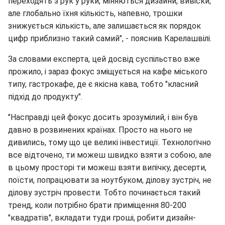
переходять з рук у руки, міняються дизайни, вивіски,
але глобально їхня кількість, напевно, трошки
знижується кількість, але залишається як порядок
цифр приблизно такий самий", - пояснив Карелашвілі.
За словами експерта, цей досвід суспільство вже
прожило, і зараз фокус зміщується на кафе міського
типу, гастрокафе, де є якісна кава, тобто "класний
підхід до продукту".
"Насправді цей фокус досить зрозумілий, і він був
давно в розвинених країнах. Просто на нього не
дивились, тому що це великі інвестиції. Технологічно
все відточено, ти можеш швидко взяти з собою, але
в цьому просторі ти можеш взяти випічку, десерти,
поїсти, попрацювати за ноутбуком, ділову зустріч, не
ділову зустріч провести. Тобто починається такий
тренд, коли потрібно брати приміщення 80-200
"квадратів", вкладати туди гроші, робити дизайн-