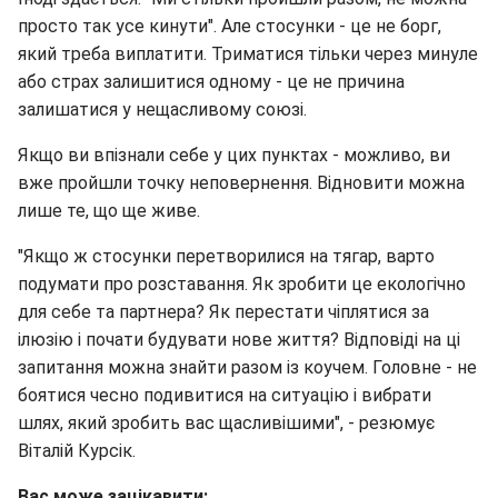
просто так усе кинути". Але стосунки - це не борг,
який треба виплатити. Триматися тільки через минуле
або страх залишитися одному - це не причина
залишатися у нещасливому союзі.
Якщо ви впізнали себе у цих пунктах - можливо, ви
вже пройшли точку неповернення. Відновити можна
лише те, що ще живе.
"Якщо ж стосунки перетворилися на тягар, варто
подумати про розставання. Як зробити це екологічно
для себе та партнера? Як перестати чіплятися за
ілюзію і почати будувати нове життя? Відповіді на ці
запитання можна знайти разом із коучем. Головне - не
боятися чесно подивитися на ситуацію і вибрати
шлях, який зробить вас щасливішими", - резюмує
Віталій Курсік.
Вас може зацікавити: