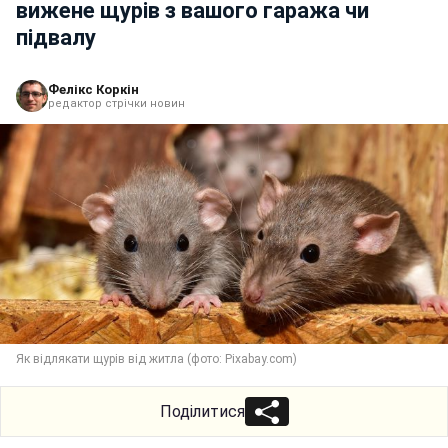
вижене щурів з вашого гаража чи
підвалу
Фелікс Коркін
редактор стрічки новин
Як відлякати щурів від житла (фото: Pixabay.com)
Поділитися