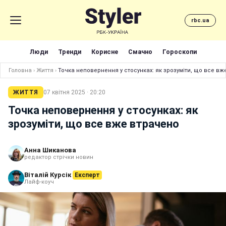
rbc.ua
Люди
Тренди
Корисне
Смачно
Гороскопи
Головна
›
Життя
›
Точка неповернення у стосунках: як зрозуміти, що все вж
ЖИТТЯ
07 квітня 2025 · 20:20
Точка неповернення у стосунках: як
зрозуміти, що все вже втрачено
Анна Шиканова
редактор стрічки новин
Віталій Курсік
Експерт
Лайф-коуч