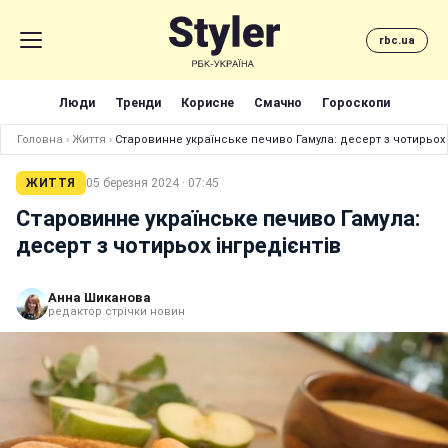
rbc.ua
Люди
Тренди
Корисне
Смачно
Гороскопи
Головна
›
Життя
›
Старовинне українське печиво Гамула: десерт з чотирьох 
ЖИТТЯ
05 березня 2024 · 07:45
Старовинне українське печиво Гамула:
десерт з чотирьох інгредієнтів
Анна Шиканова
редактор стрічки новин