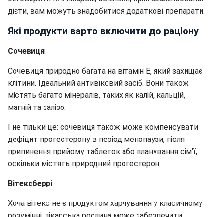
дієти, вам можуть знадобитися додаткові препарати.
Які продукти варто включити до раціону
Сочевиця
Сочевиця природно багата на вітамін Е, який захищає
клітини. Ідеальний антивіковий засіб. Вони також
містять багато мінералів, таких як калій, кальцій,
магній та залізо.
І не тільки це: сочевиця також може компенсувати
дефіцит прогестерону в період менопаузи, після
припинення прийому таблеток або планування сім'ї,
оскільки містять природний прогестерон.
Вітексберрі
Хоча вітекс не є продуктом харчування у класичному
розумінні, лікарська рослина може забезпечити