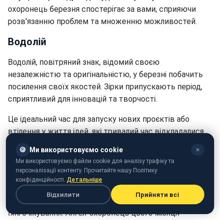
охоронець березня спостерігає за вами, сприяючи
розв'язанню проблем та множенню можливостей.
Водолій
Водолій, повітряний знак, відомий своєю
незалежністю та оригінальністю, у березні побачить
посилення своїх якостей. Зірки припускають період,
сприятливий для інновацій та творчості.
Це ідеальний час для запуску нових проєктів або
втілення у життя ідей, які тривалий час відкладалися.
Здається, що Всесвіт змовився на вашу користь, щоб
🍪
Ми використовуємо cookie
✕
втілити ці плани у життя. Проте особисті зусилля
Ми використовуємо файли cookie для аналізу трафіку та
залишаються важливим критерієм.
персоналізації контенту. Прочитайте нашу Політику
конфіденційності.
Детальніше
Розвиваючи наполегливість та оригінальність, Водолій
Відхилити
Прийняти всі
побачить, що їхні зусилля будуть винагороджені понад
їхні очікування. Ангел-охоронець цього місяця