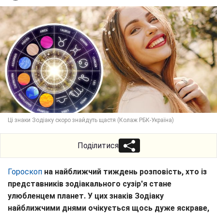
Ці знаки Зодіаку скоро знайдуть щастя (Колаж РБК-Україна)
Поділитися
Гороскоп
на найближчий тиждень розповість, хто із
представників зодіакального сузір'я стане
улюбленцем планет. У цих знаків Зодіаку
найближчими днями очікується щось дуже яскраве,