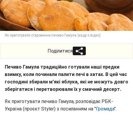
Як приготувати старовинне печиво Гамула (кадр з відео)
Поділитися
Печиво Гамула традиційно готували наші предки
взимку, коли починали палити печі в хатах. В цей час
господині збирали м'які яблука, які не можуть довго
зберігатися і перетворювали їх у смачний десерт.
Як приготувати печиво Гамула, розповідає РБК-
Україна (проєкт Styler) з посиланням на "
Громада
".