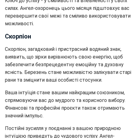
Ключ до успіху - у сміливості та впевненості у своїх
силах. Ангел-охоронець цього місяця підштовхує вас
перевершити свої межі та сміливо використовувати
можливості.
Скорпіон
Скорпіон, загадковий і пристрасний водяний знак,
виявить, що зірки вирівнюють свою енергію, щоб
забезпечити безпрецедентну емоційну та духовну
ясність. Березень стане можливістю залікувати старі
рани та зміцнити ваші особисті стосунки.
Ваша інтуїція стане вашим найкращим союзником,
спрямовуючи вас до мудрого та корисного вибору.
Фінансові та професійні проєкти також отримають
значний імпульс.
Постійні зусилля у поєднанні з вашою природною
інтуїцією приведуть до чудового успіху. Ангел-