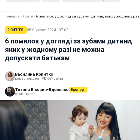
Головна
›
Життя
›
6 помилок у догляді за зубами дитини, яких у жодному ра
ЖИТТЯ
05 березня 2024 · 07:03
6 помилок у догляді за зубами дитини,
яких у жодному разі не можна
допускати батькам
Василина Копитко
кореспондент РБК-Україна
Тетяна Вікович-Вдовенко
Експерт
стоматолог