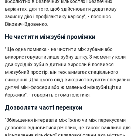
абсолютно в безпечних кількостях і безпечних
варіантах, для того, щоб здійснювати додаткову
захисну дію і профілактику карієсу", - пояснює
Вікович-Вдовенко.
Не чистити міжзубні проміжки
"Ще одна помилка - не чистити між зубами або
використовувати лише зубну щітку. З моменту коли
два сусідніх зуби в дитини виросли й появився
міжзубний простір, він теж вимагає спеціального
очищення. Для цього слід використовувати спеціальні
дитячі міні-флосери або ж маленькі міжзубні щітки
йоржики", - говорить стоматологиня.
Дозволяти часті перекуси
"Збільшення інтервалів між їжею чи між перекусами
дозволяє відновитися pH слині, це також важливо для
відновлення кількісної складової слини, яка містить