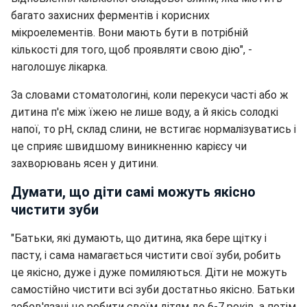
багато захисних ферментів і корисних
мікроелементів. Вони мають бути в потрібній
кількості для того, щоб проявляти свою дію", -
наголошує лікарка.
За словами стоматологині, коли перекуси часті або ж
дитина п'є між їжею не лише воду, а й якісь солодкі
напої, то pH, склад слини, не встигає нормалізуватись і
це сприяє швидшому виникненню карієсу чи
захворювань ясен у дитини.
Думати, що діти самі можуть якісно
чистити зуби
"Батьки, які думають, що дитина, яка бере щітку і
пасту, і сама намагається чистити свої зуби, робить
це якісно, дуже і дуже помиляються. Діти не можуть
самостійно чистити всі зуби достатньо якісно. Батьки
зобов'язані це робити своїм дітям до 6-7 років, а потім