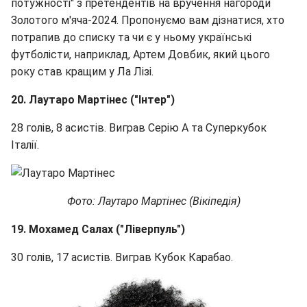
потужності" з претендентів на вручення нагороди
Золотого м'яча-2024. Пропонуємо вам дізнатися, хто
потрапив до списку та чи є у ньому українські
футболісти, наприклад, Артем Довбик, який цього
року став кращим у Ла Лізі.
20. Лаутаро Мартінес ("Інтер")
28 голів, 8 асистів. Виграв Серію А та Суперкубок
Італії.
Фото: Лаутаро Мартінес (Вікіпедія)
19. Мохамед Салах ("Ліверпуль")
30 голів, 17 асистів. Виграв Кубок Карабао.