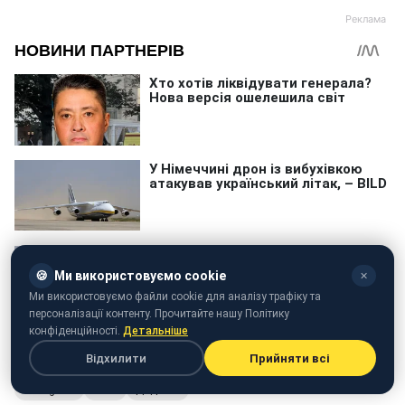
🍪
Ми використовуємо cookie
✕
Ми використовуємо файли cookie для аналізу трафіку та
персоналізації контенту. Прочитайте нашу Політику
конфіденційності.
Детальніше
Відхилити
Прийняти всі
Instagram
Meta
Додаток