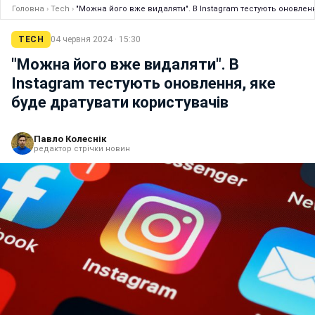
Головна
›
Tech
›
"Можна його вже видаляти". В Instagram тестують оновленн
TECH
04 червня 2024 · 15:30
"Можна його вже видаляти". В
Instagram тестують оновлення, яке
буде дратувати користувачів
Павло Колеснік
редактор стрічки новин