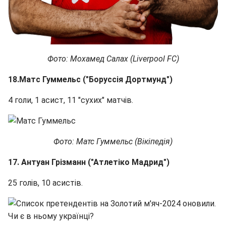
Фото: Мохамед Салах (Liverpool FC)
18.Матс Гуммельс ("Боруссія Дортмунд")
4 голи, 1 асист, 11 "сухих" матчів.
Фото: Матс Гуммельс (Вікіпедія)
17. Антуан Грізманн ("Атлетіко Мадрид")
25 голів, 10 асистів.