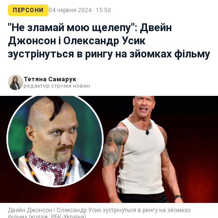
ПЕРСОНИ
04 червня 2024 · 15:50
"Не зламай мою щелепу": Двейн
Джонсон і Олександр Усик
зустрінуться в рингу на зйомках фільму
Тетяна Самарук
редактор стрічки новин
Двейн Джонсон і Олександр Усик зустрінуться в рингу на зйомках
фільму (колаж: РБК-Україна)