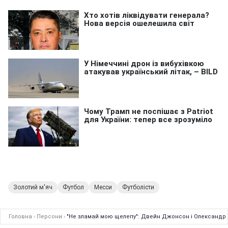
Золотий м'яч
Футбол
Месси
Футболісти
Головна
›
Персони
›
"Не зламай мою щелепу": Двейн Джонсон і Олександр У