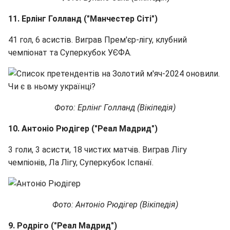
11. Ерлінг Голланд ("Манчестер Сіті")
41 гол, 6 асистів. Виграв Прем'єр-лігу, клубний
чемпіонат та Суперкубок УЄФА.
Фото: Ерлінг Голланд (Вікіпедія)
10. Антоніо Рюдігер ("Реал Мадрид")
3 голи, 3 асисти, 18 чистих матчів. Виграв Лігу
чемпіонів, Ла Лігу, Суперкубок Іспанії.
Фото: Антоніо Рюдігер (Вікіпедія)
9. Родріго ("Реал Мадрид")