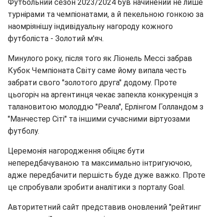
Футбольний сезон 2023/2024 був начинений не лише
турнірами та чемпіонатами, а й пекельною гонкою за
наомріянішу індивідуальну нагороду кожного
футболіста - Золотий м'яч.
Минулого року, після того як Ліонель Мессі забрав
Кубок Чемпіоната Світу саме йому випала честь
забрати свого "золотого друга" додому. Проте
цьогоріч на аргентинця чекає запекла конкуренція з
талановитою молоддю "Реала", Ерлінгом Голландом з
"Манчестер Сіті" та іншими сучасними віртуозами
футболу.
Церемонія нагородження обіцяє бути
непередбачуваною та максимально інтригуючою,
адже передбачити першість буде дуже важко. Проте
це спробували зробити аналітики з порталу Goal.
Авторитетний сайт представив оновлений "рейтинг