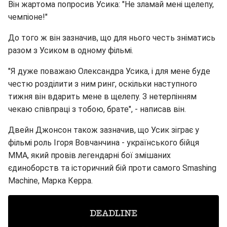
Він жартома попросив Усика: "Не зламай мені щелепу,
чемпіоне!"
До того ж він зазначив, що для нього честь зніматись
разом з Усиком в одному фільмі.
"Я дуже поважаю Олександра Усика, і для мене буде
честю розділити з ним ринг, оскільки наступного
тижня він вдарить мене в щелепу. З нетерпінням
чекаю співпраці з тобою, брате", - написав він.
Двейн Джонсон також зазначив, що Усик зіграє у
фільмі роль Ігоря Вовчанчина - українського бійця
ММА, який провів легендарні бої змішаних
єдиноборств та історичний бій проти самого Smashing
Machine, Марка Керра.