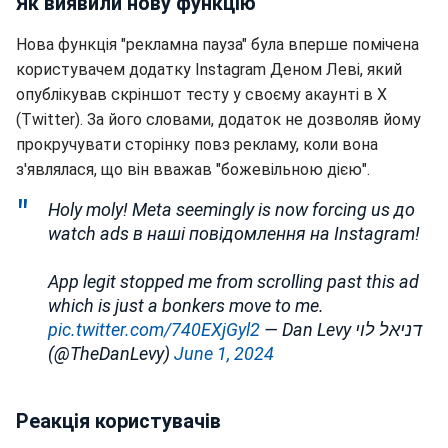
Як виявили нову функцію
Нова функція "рекламна пауза" була вперше помічена
користувачем додатку Instagram Деном Леві, який
опублікував скріншот тесту у своєму акаунті в Х
(Twitter). За його словами, додаток не дозволяв йому
прокручувати сторінку повз рекламу, коли вона
з'являлася, що він вважав "божевільною дією".
Holy moly! Meta seemingly is now forcing us до
watch ads в наші повідомлення на Instagram!
App legit stopped me from scrolling past this ad
which is just a bonkers move to me.
pic.twitter.com/740EXjGyl2
— Dan Levy דניאל לוי
(@TheDanLevy)
June 1, 2024
Реакція користувачів