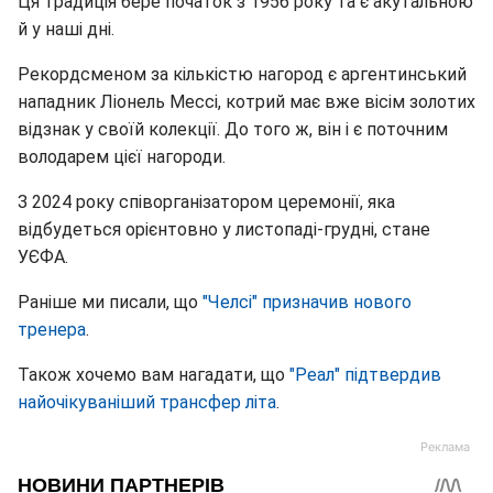
Ця традиція бере початок з 1956 року та є акутальною
й у наші дні.
Рекордсменом за кількістю нагород є аргентинський
нападник Ліонель Мессі, котрий має вже вісім золотих
відзнак у своїй колекції. До того ж, він і є поточним
володарем цієї нагороди.
З 2024 року співорганізатором церемонії, яка
відбудеться орієнтовно у листопаді-грудні, стане
УЄФА.
Раніше ми писали, що
"Челсі" призначив нового
тренера
.
Також хочемо вам нагадати, що
"Реал" підтвердив
найочікуваніший трансфер літа
.