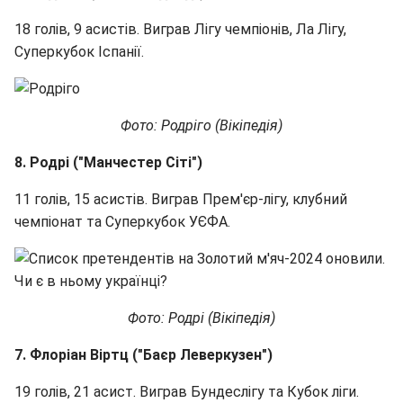
18 голів, 9 асистів. Виграв Лігу чемпіонів, Ла Лігу,
Суперкубок Іспанії.
Фото: Родріго (Вікіпедія)
8. Родрі ("Манчестер Сіті")
11 голів, 15 асистів. Виграв Прем'єр-лігу, клубний
чемпіонат та Суперкубок УЄФА.
Фото: Родрі (Вікіпедія)
7. Флоріан Віртц ("Баєр Леверкузен")
19 голів, 21 асист. Виграв Бундеслігу та Кубок ліги.