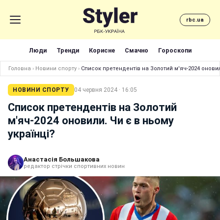
rbc.ua
Люди
Тренди
Корисне
Смачно
Гороскопи
Головна
›
Новини спорту
›
Список претендентів на Золотий м'яч-2024 оновил
НОВИНИ СПОРТУ
04 червня 2024 · 16:05
Список претендентів на Золотий
м'яч-2024 оновили. Чи є в ньому
українці?
Анастасія Большакова
редактор стрічки спортивних новин