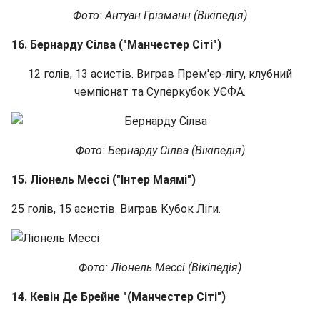
Фото: Антуан Грізманн (Вікіпедія)
16. Бернарду Сілва ("Манчестер Сіті")
12 голів, 13 асистів. Виграв Прем'єр-лігу, клубний
чемпіонат та Суперкубок УЄФА.
Фото: Бернарду Сілва (Вікіпедія)
15. Ліонель Мессі ("Інтер Маямі")
25 голів, 15 асистів. Виграв Кубок Ліги.
Фото: Ліонель Мессі (Вікіпедія)
14. Кевін Де Брейне "(Манчестер Сіті")