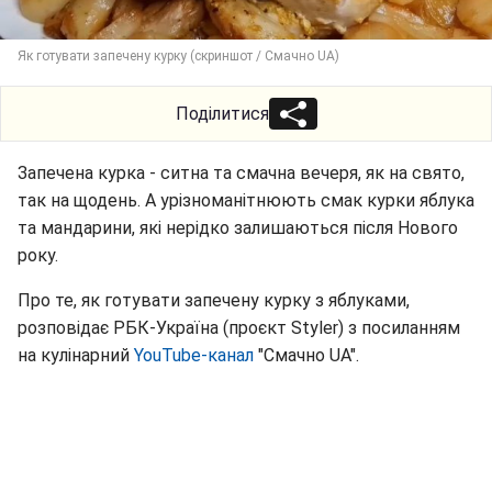
Як готувати запечену курку (скриншот / Смачно UA)
Поділитися
Запечена курка - ситна та смачна вечеря, як на свято,
так на щодень. А урізноманітнюють смак курки яблука
та мандарини, які нерідко залишаються після Нового
року.
Про те, як готувати запечену курку з яблуками,
розповідає РБК-Україна (проєкт Styler) з посиланням
на кулінарний
YouTube-канал
"Смачно UA".