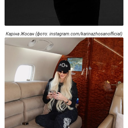
Каріна Жосан (фото: instagram.com/karinazhosanofficial)