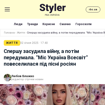
rbc.ua
Люди
Тренди
Корисне
Смачно
Гороскопи
Головна
›
Життя
›
Спершу засудила війну, а потім передумала. "Міс Україна 
ЖИТТЯ
02 січня 2025 · 17:40
Спершу засудила війну, а потім
передумала. "Міс Україна Всесвіт"
повеселилася під пісні росіян
Любов Блажко
редактор стрічки новин