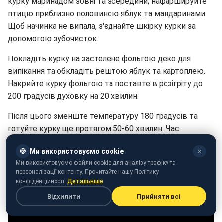
курку маринадом зовні та зсередини; нафаршируйте
птицю приблизно половиною яблук та мандаринами.
Щоб начинка не випала, з'єднайте шкірку курки за
допомогою зубочисток.
Покладіть курку на застелене фольгою деко для
випікання та обкладіть рештою яблук та картоплею.
Накрийте курку фольгою та поставте в розігріту до
200 градусів духовку на 20 хвилин.
Після цього зменште температуру 180 градусів та
готуйте курку ще протягом 50-60 хвилин. Час
випікання може збільшуватись відповідно до
🍪
Ми використовуємо cookie
✕
особливостей духовки, тому обов'язково перевірте
Ми використовуємо файли cookie для аналізу трафіку та
курку на готовність.
персоналізації контенту. Прочитайте нашу Політику
конфіденційності.
Детальніше
Відхилити
Прийняти всі