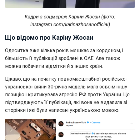
Кадри з соцмереж Каріни Жосан (фото:
instagram.com/karinazhosanofficial)
Що відомо про Каріну Жосан
Одеситка вже кілька років мешкає за кордоном, і
більшість її публікацій зроблені в ОАЕ. Але також
можна побачити відмітки й з інших країн.
Цікаво, що на початку повномасштабної російсько-
української війни 30-річна модель мала зовсім іншу
позицію і критикувала агресію РФ проти України. Це
підтверджують її публікації, які вона не видалила зі
сторінки і які були написані українською мовою.