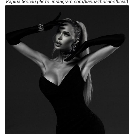
Каріна Жосан (фото: instagram.com/karinazhosanofficial)