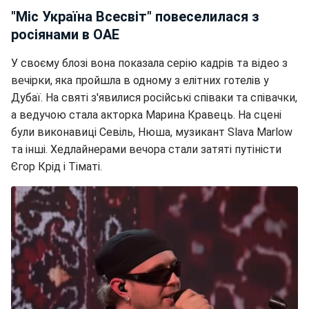
"Міс Україна Всесвіт" повеселилася з
росіянами в ОАЕ
У своєму блозі вона показала серію кадрів та відео з
вечірки, яка пройшла в одному з елітних готелів у
Дубаї. На святі з'явилися російські співаки та співачки,
а ведучою стала акторка Марина Кравець. На сцені
були виконавиці Севіль, Нюша, музикант Slava Marlow
та інші. Хедлайнерами вечора стали затяті путіністи
Єгор Крід і Тіматі.