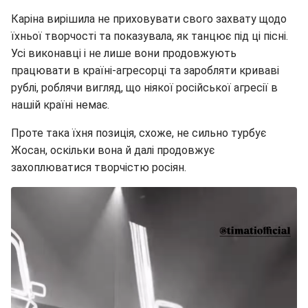
Каріна вирішила не приховувати свого захвату щодо
їхньої творчості та показувала, як танцює під ці пісні.
Усі виконавці і не лише вони продовжують
працювати в країні-агресорці та заробляти криваві
рублі, роблячи вигляд, що ніякої російської агресії в
нашій країні немає.
Проте така їхня позиція, схоже, не сильно турбує
Жосан, оскільки вона й далі продовжує
захоплюватися творчістю росіян.