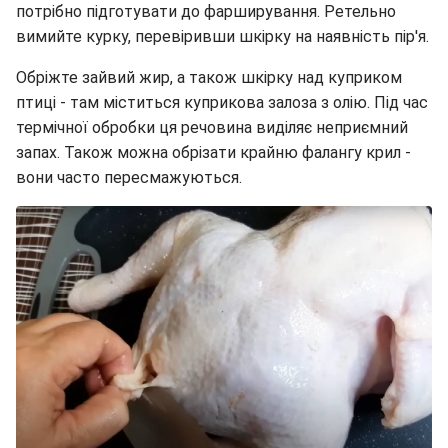
потрібно підготувати до фарширування. Ретельно
вимийте курку, перевіривши шкірку на наявність пір'я.
Обріжте зайвий жир, а також шкірку над куприком
птиці - там міститься куприкова залоза з олію. Під час
термічної обробки ця речовина виділяє неприємний
запах. Також можна обрізати крайню фалангу крил -
вони часто пересмажуються.