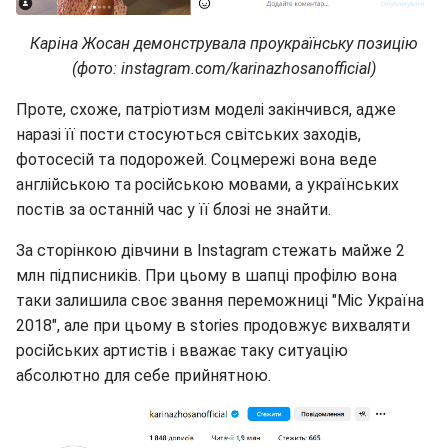
Каріна Жосан демонструвала проукраїнську позицію
(фото: instagram.com/karinazhosanofficial)
Проте, схоже, патріотизм моделі закінчився, адже
наразі її пости стосуються світських заходів,
фотосесій та подорожей. Соцмережі вона веде
англійською та російською мовами, а українських
постів за останній час у її блозі не знайти.
За сторінкою дівчини в Instagram стежать майже 2
млн підписників. При цьому в шапці профілю вона
таки залишила своє звання переможниці "Міс Україна
2018", але при цьому в stories продовжує вихваляти
російських артистів і вважає таку ситуацію
абсолютно для себе прийнятною.