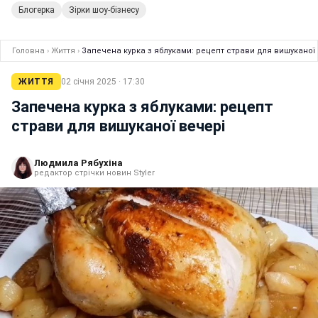
Блогерка
Зірки шоу-бізнесу
Головна
›
Життя
›
Запечена курка з яблуками: рецепт страви для вишуканої
ЖИТТЯ
02 січня 2025 · 17:30
Запечена курка з яблуками: рецепт
страви для вишуканої вечері
Людмила Рябухіна
редактор стрічки новин Styler