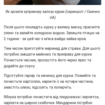
Як зрізати куприкову залозу курки (скриншот / Смачно
UA)
Після цього покладіть курку у велику миску, присипте
сіллю та залийте холодною водою. Залиште птицю на
2 години - за цей час з м'яса вийде зайва кров.
Тим часом приготуйте маринад для страви. Для цього
потрібно змішати майонез та приправу для курки.
Почистьте часник, пропустіть його через прес та
додайте до соусу.
Підготуйте гарнір та начинку для курки. Помийте та
почистьте картоплю, наріжте її на чотири частини,
змастіть олією, підсоліть та поперчіть.
Яблука потрібно почистити від плодоніжки і зерняток,
нарізати на широкі скибочки. Мандарини потрібно