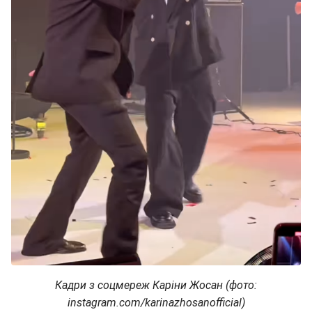
Кадри з соцмереж Каріни Жосан (фото:
instagram.com/karinazhosanofficial)