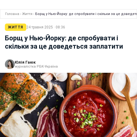
Головна
›
Життя
›
Борщ у Нью-Йорку: де спробувати і скільки за це доведет
ЖИТТЯ
24 травня 2025 · 08:36
Борщ у Нью-Йорку: де спробувати і
скільки за це доведеться заплатити
Юлія Гаюк
журналістка РБК-Україна