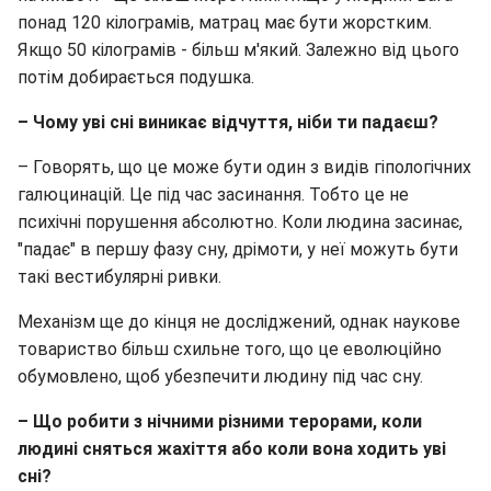
понад 120 кілограмів, матрац має бути жорстким.
Якщо 50 кілограмів - більш м'який. Залежно від цього
потім добирається подушка.
– Чому уві сні виникає відчуття, ніби ти падаєш?
– Говорять, що це може бути один з видів гіпологічних
галюцинацій. Це під час засинання. Тобто це не
психічні порушення абсолютно. Коли людина засинає,
"падає" в першу фазу сну, дрімоти, у неї можуть бути
такі вестибулярні ривки.
Механізм ще до кінця не досліджений, однак наукове
товариство більш схильне того, що це еволюційно
обумовлено, щоб убезпечити людину під час сну.
– Що робити з нічними різними терорами, коли
людині сняться жахіття або коли вона ходить уві
сні?