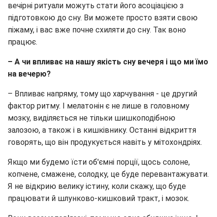
вечірні ритуали можуть стати його асоціацією з
підготовкою до сну. Ви можете просто взяти свою
піжаму, і вас вже почне схиляти до сну. Так воно
працює.
– А чи впливає на нашу якість сну вечеря і що ми їмо
на вечерю?
– Впливає напряму, тому що харчування - це другий
фактор ритму. І мелатонін є не лише в головному
мозку, виділяється не тільки шишкоподібною
залозою, а також і в кишківнику. Останні відкриття
говорять, що він продукується навіть у мітохондріях.
Якщо ми будемо їсти об'ємні порції, щось солоне,
копчене, смажене, солодку, це буде перевантажувати.
Я не відкрию велику істину, коли скажу, що буде
працювати й шлунково-кишковий тракт, і мозок.