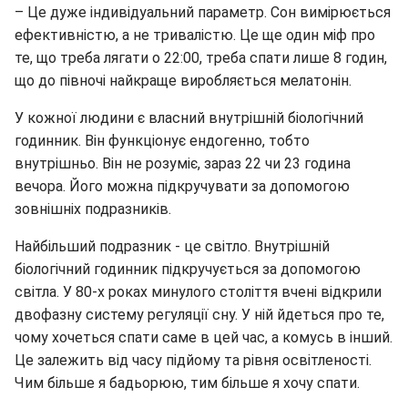
– Це дуже індивідуальний параметр. Сон вимірюється
ефективністю, а не тривалістю. Це ще один міф про
те, що треба лягати о 22:00, треба спати лише 8 годин,
що до півночі найкраще виробляється мелатонін.
У кожної людини є власний внутрішній біологічний
годинник. Він функціонує ендогенно, тобто
внутрішньо. Він не розуміє, зараз 22 чи 23 година
вечора. Його можна підкручувати за допомогою
зовнішніх подразників.
Найбільший подразник - це світло. Внутрішній
біологічний годинник підкручується за допомогою
світла. У 80-х роках минулого століття вчені відкрили
двофазну систему регуляції сну. У ній йдеться про те,
чому хочеться спати саме в цей час, а комусь в інший.
Це залежить від часу підйому та рівня освітленості.
Чим більше я бадьорюю, тим більше я хочу спати.