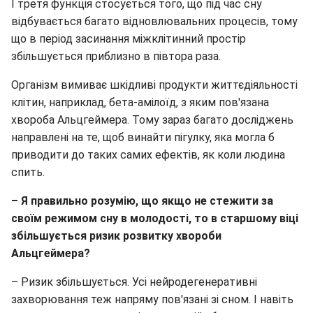
І третя функція стосується того, що під час сну
відбувається багато відновлювальних процесів, тому
що в період засинання міжклітинний простір
збільшується приблизно в півтора раза.
Організм вимиває шкідливі продукти життєдіяльності
клітин, наприклад, бета-амілоїд, з яким пов'язана
хвороба Альцгеймера. Тому зараз багато досліджень
направлені на те, щоб винайти пігулку, яка могла б
приводити до таких самих ефектів, як коли людина
спить.
– Я правильно розумію, що якщо не стежити за
своїм режимом сну в молодості, то в старшому віці
збільшується ризик розвитку хвороби
Альцгеймера?
– Ризик збільшується. Усі нейродегенеративні
захворювання теж напряму пов'язані зі сном. І навіть