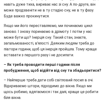
навіть дуже тиха, вириває нас зі сну. А по-друге, він
може продзвеніти не в ту стадію сну, не в ту фазу.
Буде важко прокинутися.
Якщо ми його переставляємо, ми починаємо цикл
заново. І знову поринаємо в дрімоту. І потім у нас
може бути що? Інерція сну. Такий стан, знаєте,
загальмованості, в'ялості. Деяким людям треба до
півтори години, щоб ця інерція пройшла. Тому краще
вставати з першого разу і не досипати.
– Як треба проводити перші години після
пробудження, щоб відійти від сну та збадьоритися?
– Найперше треба дати собі світловий посил в очі.
Відкриваємо штори, підходимо до вікна. Якщо ми
щось робимо, вдягаємося і так далі, краще це робити
біля вікна.