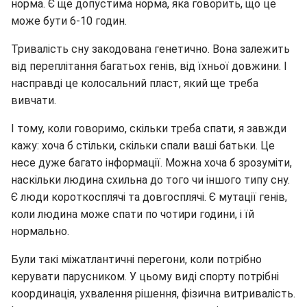
норма. Є ще допустима норма, яка говорить, що це
може бути 6-10 годин.
Тривалість сну закодована генетично. Вона залежить
від переплітання багатьох генів, від їхньої довжини. І
насправді це колосальний пласт, який ще треба
вивчати.
І тому, коли говоримо, скільки треба спати, я завжди
кажу: хоча б стільки, скільки спали ваші батьки. Це
несе дуже багато інформації. Можна хоча б зрозуміти,
наскільки людина схильна до того чи іншого типу сну.
Є люди короткосплячі та довгосплячі. Є мутації генів,
коли людина може спати по чотири години, і їй
нормально.
Були такі міжатлантичні перегони, коли потрібно
керувати парусником. У цьому виді спорту потрібні
координація, ухвалення рішення, фізична витривалість.