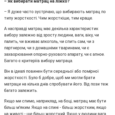
– Як вибирати матрац на ліжко?
– Я дуже часто зустрічаю, що вибирають матрац по
типу жорсткості. Чим жорсткіше, тим краще.
А насправді матрац має декілька характеристик
вибору залежно від зросту людини, ваги, віку, чи
палить, чи вживає алкоголь, чи спить сам, чи з
партнером, чи з домашніми тваринами, чи є
захворювання опорно-рухового апарату, чи є апное.
Багато є критеріїв вибору матраца.
Він в ідеалі повинен бути середньої або помірної
жорсткості. Було б добре, щоб ми могли брати
матраци на кілька днів спробувати його. Від пози теж
багато залежить.
Якщо ми спимо, наприклад, на боці, матрац має бути
більш м'яким. Якщо на спині - більш жорстким, якщо
на животі - ще більш жорсткий. Якщо у людини вага