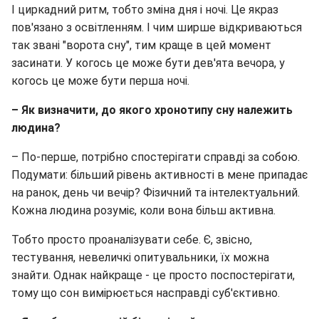
І циркадний ритм, тобто зміна дня і ночі. Це якраз
пов'язано з освітленням. І чим ширше відкриваються
так звані "ворота сну", тим краще в цей момент
засинати. У когось це може бути дев'ята вечора, у
когось це може бути перша ночі.
– Як визначити, до якого хронотипу сну належить
людина?
– По-перше, потрібно спостерігати справді за собою.
Подумати: більший рівень активності в мене припадає
на ранок, день чи вечір? Фізичний та інтелектуальний.
Кожна людина розуміє, коли вона більш активна.
Тобто просто проаналізувати себе. Є, звісно,
тестування, невеличкі опитувальники, їх можна
знайти. Однак найкраще - це просто поспостерігати,
тому що сон вимірюється насправді суб'єктивно.