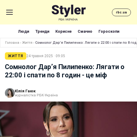
rbc.ua
Люди
Тренди
Корисне
Смачно
Гороскопи
Головна
›
Життя
›
Сомнолог Дар’я Пилипенко: Лягати о 22:00 і спати по 8 год
ЖИТТЯ
24 травня 2025 · 09:05
Сомнолог Дар’я Пилипенко: Лягати о
22:00 і спати по 8 годин - це міф
Юлія Гаюк
журналістка РБК-Україна