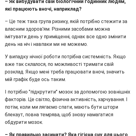
– Як вибудувати свій біологічний годинник людям,
які працюють вночі, наприклад?
– Це теж така група ризику, якій потрібно стежити за
власним здоров'ям. Різними засобами можна
імітувати день у приміщенні, однак все одно змінити
день на ніч і навпаки ми не можемо.
У випадку нічної роботи потрібна системність. Якщо
вже так склалося, по можливості тримати свій
розклад. Якщо мені треба працювати вночі, значить
мій графік буде ось таким.
І потрібно "підкрутити" мозок за допомогою зовнішніх
факторів. Це світло, фізична активність, харчування. І
потім, коли ми лягаємо спати, мають бути штори
блекаут, повна темрява, щоб знову намагатися
обдурити мозок.
– Як правильно засинати? Яка гігієна сну для цього