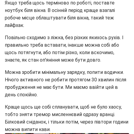
Якщо треба щось терміново по роботі, поставте
ноутбук біля вікна. В осінній період краще взагалі
робоче місце облаштувати біля вікна, такий теж
лайфхак.
Повільно сходимо з ліжка, без різких якихось рухів. І
правильно треба вставати, інакше можна собі або
щось потягнути, або потім різко, коли вскочимо,
знаєте, як стан оп'яніння може бути довго.
Можна зробити мінімальну зарядку, попити водички.
Нічого активного не робити протягом 30 хвилин після
пробудження не має бути. Ми маємо ввійти цей в
день спокійно.
Краще щось ще собі спланувати, щоб не було хаосу,
тобто зняти тремор мисленнєвий одразу вранці.
Білковий сніданок, і тільки потім, через півтори години
можна випити кави.