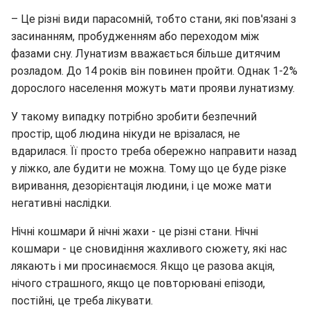
– Це різні види парасомній, тобто стани, які пов'язані з
засинанням, пробудженням або переходом між
фазами сну. Лунатизм вважається більше дитячим
розладом. До 14 років він повинен пройти. Однак 1-2%
дорослого населення можуть мати прояви лунатизму.
У такому випадку потрібно зробити безпечний
простір, щоб людина нікуди не врізалася, не
вдарилася. Її просто треба обережно направити назад
у ліжко, але будити не можна. Тому що це буде різке
виривання, дезорієнтація людини, і це може мати
негативні наслідки.
Нічні кошмари й нічні жахи - це різні стани. Нічні
кошмари - це сновидіння жахливого сюжету, які нас
лякають і ми просинаємося. Якщо це разова акція,
нічого страшного, якщо це повторювані епізоди,
постійні, це треба лікувати.