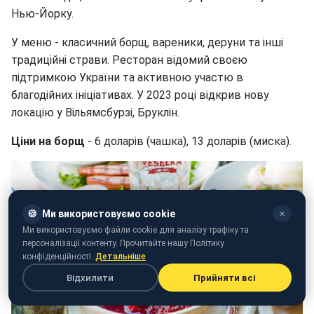
Нью-Йорку.
У меню - класичний борщ, вареники, деруни та інші
традиційні страви. Ресторан відомий своєю
підтримкою України та активною участю в
благодійних ініціативах. У 2023 році відкрив нову
локацію у Вільямсбурзі, Бруклін.
Ціни на борщ
- 6 доларів (чашка), 13 доларів (миска).
🍪
Ми використовуємо cookie
✕
Ми використовуємо файли cookie для аналізу трафіку та
персоналізації контенту. Прочитайте нашу Політику
конфіденційності.
Детальніше
Відхилити
Прийняти всі