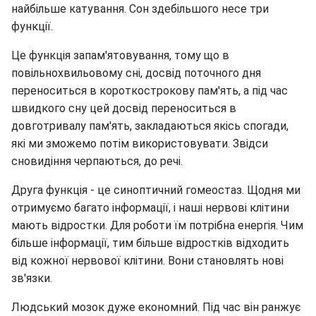
найбільше катування. Сон здебільшого несе три
функції.
Це функція запам'ятовування, тому що в
повільнохвильовому сні, досвід поточного дня
переноситься в короткострокову пам'ять, а під час
швидкого сну цей досвід переноситься в
довготривалу пам'ять, закладаються якісь спогади,
які ми зможемо потім використовувати. Звідси
сновидіння черпаються, до речі.
Друга функція - це синоптичний гомеостаз. Щодня ми
отримуємо багато інформації, і наші нервові клітини
мають відростки. Для роботи їм потрібна енергія. Чим
більше інформації, тим більше відростків відходить
від кожної нервової клітини. Вони становлять нові
зв'язки.
Людський мозок дуже економний. Під час він ранжує