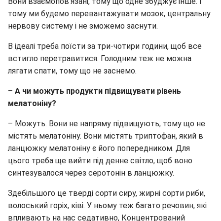
Вони взаємопов'язані, тому що одне збуджує інше. І
тому ми будемо перевантажувати мозок, центральну
нервову систему і не зможемо заснути.
В ідеалі треба поїсти за три-чотири години, щоб все
встигло перетравитися. Голодним теж не можна
лягати спати, тому що не заснемо.
– А чи можуть продукти підвищувати рівень
мелатоніну?
– Можуть. Вони не напряму підвищують, тому що не
містять мелатоніну. Вони містять триптофан, який в
ланцюжку мелатоніну є його попередником. Для
цього треба ще вийти під денне світло, щоб воно
синтезувалося через серотонін в ланцюжку.
Здебільшого це тверді сорти сиру, жирні сорти риби,
волоський горіх, ківі. У ньому теж багато речовин, які
впливають на нас седативно, Концентрований