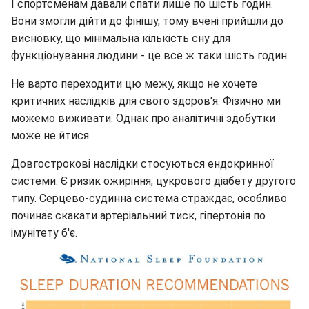
І спортсменам давали спати лише по шість годин.
Вони змогли дійти до фінішу, тому вчені прийшли до
висновку, що мінімальна кількість сну для
функціонування людини - це все ж таки шість годин.
Не варто переходити цю межу, якщо не хочете
критичних наслідків для свого здоров'я. Фізично ми
можемо виживати. Однак про аналітичні здобутки
може не йтися.
Довгострокові наслідки стосуються ендокринної
системи. Є ризик ожиріння, цукрового діабету другого
типу. Серцево-судинна система страждає, особливо
починає скакати артеріальний тиск, гіпертонія по
імунітету б'є.