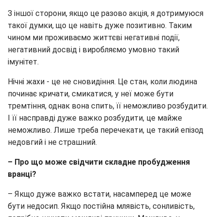
З іншої сторони, якщо це разово акція, я дотримуюся
такої думки, що це навіть дуже позитивно. Таким
чином ми проживаємо життєві негативні події,
негативний досвід і виробляємо умовно такий
імунітет.
Нічні жахи - це не сновидіння. Це стан, коли людина
починає кричати, смикатися, у неї може бути
тремтіння, однак вона спить, її неможливо розбудити.
І її насправді дуже важко розбудити, це майже
неможливо. Лише треба перечекати, це такий епізод
недовгий і не страшний.
– Про що може свідчити складне пробудження
вранці?
– Якщо дуже важко встати, насамперед це може
бути недосип. Якщо постійна млявість, сонливість,