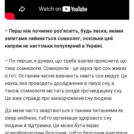
– Перш ніж почнемо роз'ясніть, будь ласка, якими
запитами займається сомнолог, оскільки цей
напрям не настільки популярний в Україні.
– По-перше, я думаю, що треба взагалі прояснити, що
таке сомнологія. Сомнологія - це наука про сон живих
істот. Останнім часом вивчають навіть сон медуз. Це
наука, яка проводить дослідження в галузі сну, а
також сомнологія містить розділ про медицину сну.
Це вже справді про захворювання сну людини.
До мене часто звертаються з такими питаннями як
sleep wellness, тобто організація здорового сну
людини й підтримка. Це може бути якраз
психофізіологічне безсоння, тобто безсоння внаслідок