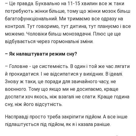
– Це правда. Буквально на 11-15 хвилин все ж таки
потребують жінки більше, тому що жінки мозок більш
багатофункціональний. Ми тримаємо все одразу на
контролі. Тут говоримо, тут дитина, тут плануємо і все
можемо. Чоловіки більш монозадачні. Плюс це ще
відбувається через гормональні зміни.
– Як налаштувати режим сну?
– Головне - це системність. В один і той же час лягати
й прокидатися. І не відсипатися у вихідних. В ідеалі.
Знову ж таки, це поради для звичайного часу, не
воєнного. Тому що якщо ми не досипаємо, краще
доспати хоч якось, ніж взагалі не спати. Краще година
сну, ніж його відсутність.
Насправді просто треба закріпити підйом. А все інше
підлаштується під підйом, як я і казала раніше.