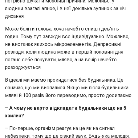
потрібно шукати можливі причини. Можливо, у
людини взагалі апное, і в неї декілька зупинок за ніч
дихання.
Може боліти голова, хоча начебто спиш і дев'ять
годин. Тому тут завжди все індивідуально. Можливо,
не вистачає якихось мікроелементів. Депресивні
розлади, коли людина може в першій половині дня
погано себе почувати, мляво, а на вечір начебто
розходжується.
В ідеалі ми маємо прокидатися без будильника. Це
означає, що ми виспалися. Якщо ми після будильника
мляві й 100 разів його переводимо, просто досипаємо.
– А чому не варто відкладати будильники ще на 5
хвилин?
– По-перше, організм реагує на це як на сигнал
небезпеки, тому що це різкий звук. Будь-яка мелодія,