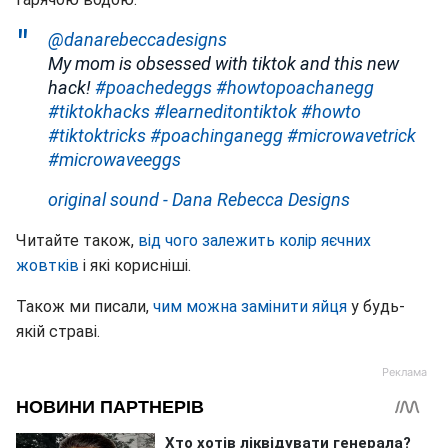
@danarebeccadesigns
My mom is obsessed with tiktok and this new
hack!
#poachedeggs
#howtopoachanegg
#tiktokhacks
#learneditontiktok
#howto
#tiktoktricks
#poachinganegg
#microwavetrick
#microwaveeggs
original sound - Dana Rebecca Designs
Читайте також,
від чого залежить колір яєчних
жовтків
і які корисніші.
Також ми писали,
чим можна замінити яйця
у будь-
якій страві.