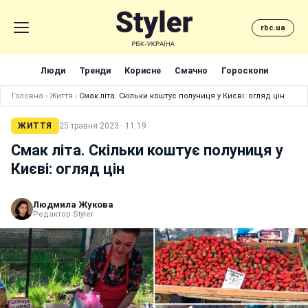
rbc.ua
Люди
Тренди
Корисне
Смачно
Гороскопи
Головна
›
Життя
›
Смак літа. Скільки коштує полуниця у Києві: огляд цін
ЖИТТЯ
25 травня 2023 · 11:19
Смак літа. Скільки коштує полуниця у
Києві: огляд цін
Людмила Жукова
Редактор Styler