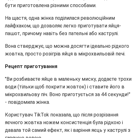
бути приготовлена ​​різними способами.
На щастя, одна жінка поділилася революційним
лайфхаком, що дозволяє легко приготувати яйця-
пашот, причому навіть без пательні або каструлі.
Вона стверджує, що можна досягти ідеально рідкого
жовтка, просто розігрів яйця в мікрохвильовій печі.
Рецепт приготування
"Ви розбиваєте яйце в маленьку миску, додаєте трохи
води (тільки щоб покрити жовток) і ставите його в
мікрохвильову піч. Воно приготується за 44 секунди!"
- повідомила жінка.
Користувач TikTok показала, що після розрізання
яєчного жовтка ножем консистенція була рідкою і
давала той самий ефект, як і варіння яєць у каструлі з
гарячою водою.