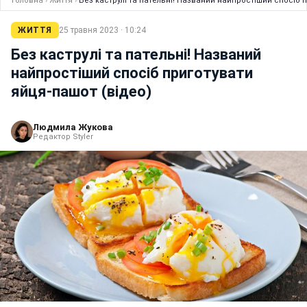
Головна
›
Життя
›
Без каструлі та пательні! Названий найпростіший спосіб 
ЖИТТЯ
25 травня 2023 · 10:24
Без каструлі та пательні! Названий
найпростіший спосіб приготувати
яйця-пашот (відео)
Людмила Жукова
Редактор Styler