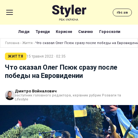
rbc.ua
Люди
Тренди
Корисне
Смачно
Гороскопи
Головна
›
Життя
›
Что сказал Олег Псюк сразу после победы на Евровиден
ЖИТТЯ
15 травня 2022 · 02:35
Что сказал Олег Псюк сразу после
победы на Евровидении
Дмитро Войналович
заступник головного редактора, керівник рубрик Розваги та
Lifestyle