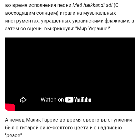
во время исполнения песни
Með hækkandi sól
(С
восходящим солнцем) играли на музыкальных
инструментах, украшенных украинскими флажками, а
затем со сцены выкрикнули: "Мир Украине!"
А немец Малик Гаррис во время своего выступления
был с гитарой сине-желтого цвета и с надписью
"peace".