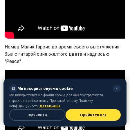
Немец Малик Гаррис во время своего выступления
был с гитарой сине-желтого цвета и надписью
"Peace".
🍪
Ми використовуємо cookie
✕
Ми використовуємо файли cookie для аналізу трафіку та
персоналізації контенту. Прочитайте нашу Політику
конфіденційності.
Детальніше
Відхилити
Прийняти всі