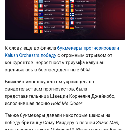
К слову, еще до финала
букмекеры прогнозировали
Kalush Orchestra победу
с огромным отрывом от
конкурентов. Вероятность триумфа калушан
оценивалась в беспрецедентные 60%!
Ближайшим конкурентом украинцев, по
свидетельствам прогнозистов, была
представительница Швеции Корнелия Джейкобс,
исполнившая песню
Hold Me Closer.
Также букмекеры давали некоторые шансы на
победу британцу Сэму Райдеру с песней
Space Man,
итальянскому дуэту Mahmood & Blanco с хитом
Brividi