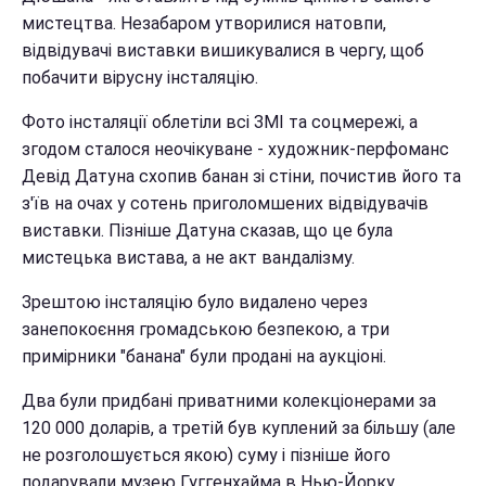
мистецтва. Незабаром утворилися натовпи,
відвідувачі виставки вишикувалися в чергу, щоб
побачити вірусну інсталяцію.
Фото інсталяції облетіли всі ЗМІ та соцмережі, а
згодом сталося неочікуване - художник-перфоманс
Девід Датуна схопив банан зі стіни, почистив його та
з'їв на очах у сотень приголомшених відвідувачів
виставки. Пізніше Датуна сказав, що це була
мистецька вистава, а не акт вандалізму.
Зрештою інсталяцію було видалено через
занепокоєння громадською безпекою, а три
примірники "банана" були продані на аукціоні.
Два були придбані приватними колекціонерами за
120 000 доларів, а третій був куплений за більшу (але
не розголошується якою) суму і пізніше його
подарували музею Гуггенхайма в Нью-Йорку.