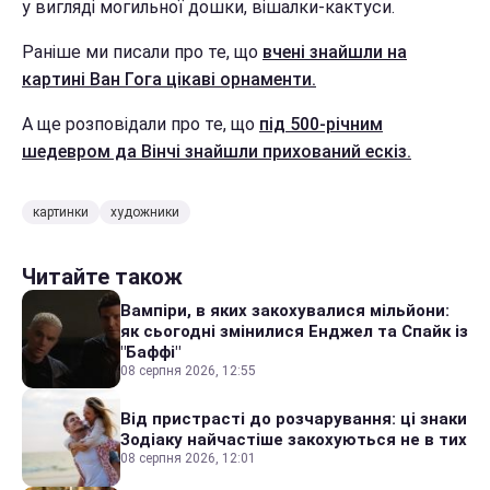
у вигляді могильної дошки, вішалки-кактуси.
Раніше ми писали про те, що
вчені знайшли на
картині Ван Гога цікаві орнаменти.
А ще розповідали про те, що
під 500-річним
шедевром да Вінчі знайшли прихований ескіз.
картинки
художники
Читайте також
Вампіри, в яких закохувалися мільйони:
як сьогодні змінилися Енджел та Спайк із
"Баффі"
08 серпня 2026, 12:55
Від пристрасті до розчарування: ці знаки
Зодіаку найчастіше закохуються не в тих
08 серпня 2026, 12:01