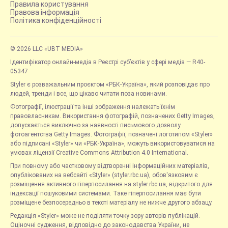
Правила користування
Правова інформація
Політика конфіденційності
© 2026 LLC «UBT MEDIA»
Ідентифікатор онлайн-медіа в Реєстрі суб’єктів у сфері медіа — R40-
05347
Styler є розважальним проєктом «РБК-Україна», який розповідає про
людей, тренди і все, що цікаво читати поза новинами.
Фотографії, ілюстрації та інші зображення належать їхнім
правовласникам. Використання фотографій, позначених Getty Images,
допускається виключно за наявності письмового дозволу
фотоагентства Getty Images. Фотографії, позначені логотипом «Styler»
або підписані «Styler» чи «РБК-Україна», можуть використовуватися на
умовах ліцензії Creative Commons Attribution 4.0 International.
При повному або частковому відтворенні інформаційних матеріалів,
опублікованих на вебсайті «Styler» (styler.rbc.ua), обов'язковим є
розміщення активного гіперпосилання на styler.rbc.ua, відкритого для
індексації пошуковими системами. Таке гіперпосилання має бути
розміщене безпосередньо в тексті матеріалу не нижче другого абзацу.
Редакція «Styler» може не поділяти точку зору авторів публікацій.
Оціночні судження, відповідно до законодавства України, не