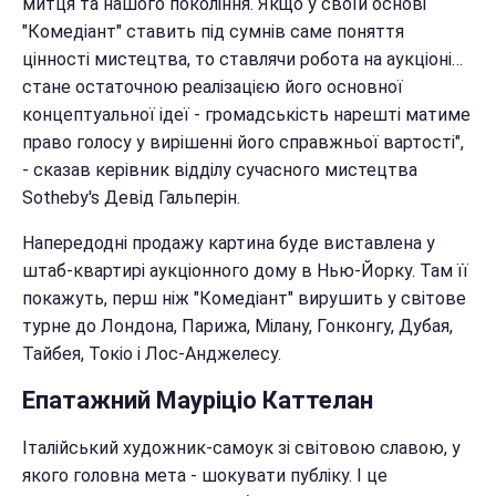
митця та нашого покоління. Якщо у своїй основі
"Комедіант" ставить під сумнів саме поняття
цінності мистецтва, то ставлячи робота на аукціоні…
стане остаточною реалізацією його основної
концептуальної ідеї - громадськість нарешті матиме
право голосу у вирішенні його справжньої вартості",
- сказав керівник відділу сучасного мистецтва
Sotheby's Девід Гальперін.
Напередодні продажу картина буде виставлена у
штаб-квартирі аукціонного дому в Нью-Йорку. Там її
покажуть, перш ніж "Комедіант" вирушить у світове
турне до Лондона, Парижа, Мілану, Гонконгу, Дубая,
Тайбея, Токіо і Лос-Анджелесу.
Епатажний Мауріціо Каттелан
Італійський художник-самоук зі світовою славою, у
якого головна мета - шокувати публіку. І це