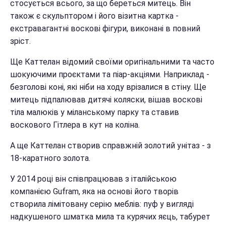
стосується всього, за що береться митець. Він
також є скульптором і його візитна картка -
екстравагантні воскові фігури, виконані в повний
зріст.
Ще Каттелан відомий своїми оригінальними та часто
шокуючими проєктами та піар-акціями. Наприклад -
безголові коні, які ніби на ходу врізалися в стіну. Ще
митець підпалював дитячі коляски, вішав воскові
тіла малюків у міланському парку та ставив
воскового Гітлера в кут на коліна.
А ще Каттелан створив справжній золотий унітаз - з
18-каратного золота.
У 2014 році він співпрацював з італійською
компанією Gufram, яка на основі його творів
створила лімітовану серію меблів: пуф у вигляді
надкушеного шматка мила та курячих яєць, табурет