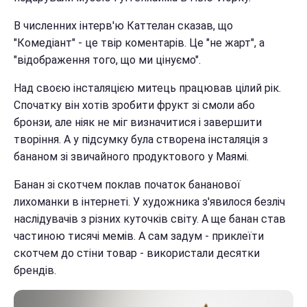
В численних інтерв'ю Каттелан сказав, що
"Комедіант" - це твір коментарів. Це "не жарт", а
"відображення того, що ми цінуємо".
Над своєю інсталяцією митець працював цілий рік.
Спочатку він хотів зробити фрукт зі смоли або
бронзи, але ніяк не міг визначитися і завершити
творіння. А у підсумку була створена інсталяція з
бананом зі звичайного продуктового у Маямі.
Банан зі скотчем поклав початок бананової
лихоманки в інтернеті. У художника з'явилося безліч
наслідувачів з різних куточків світу. А ще банан став
частиною тисячі мемів. А сам задум - приклеїти
скотчем до стіни товар - використали десятки
брендів.