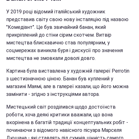
У 2019 році відомий італійський художник
представив світу свою нову інсталяцію під назвою
"Комедіант". Це був звичайний банан, який
прикріплений до стіни сірим скотчем. Витвір
мистецтва блискавично став популярним, у
соцмережах виникла буря і дискусії про значення
мистецтва не змовкали доволі довго.
Картина була виставлена у художній галереї Perrotin
з шестизначною ціною. Банан був куплений у
магазині Маямі, але в галереї казали, що його можна
замінити - згідно з інструкціями автора.
Мистецький світ розділився щодо достоїнств
роботи, хоча деякі критики вважали, що вона
вкорінена в багатій традиції концептуальних робіт -
починаючи з відомого навісного пісуара Марселя
Дюшана - які ставлять під сумнів цінність самого