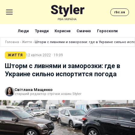
rbc.ua
Люди
Тренди
Корисне
Смачно
Гороскопи
Головна
›
Життя
›
Шторм с ливнями и заморозки: где в Украине сильно исп
ЖИТТЯ
12 квітня 2022 · 19:09
Шторм с ливнями и заморозки: где в
Украине сильно испортится погода
Світлана Мащенко
старший редактор стрічки новин Styler