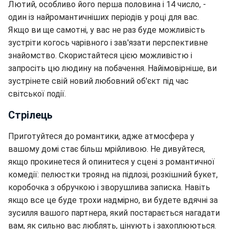
Лютий, особливо його перша половина і 14 число, -
один із найромантичніших періодів у році для вас.
Якщо ви ще самотні, у вас не раз буде можливість
зустріти когось чарівного і зав'язати перспективне
знайомство. Скористайтеся цією можливістю і
запросіть цю людину на побачення. Найімовірніше, ви
зустрінете свій новий любовний об'єкт під час
світської події.
Стрілець
Приготуйтеся до романтики, адже атмосфера у
вашому домі стає більш мрійливою. Не дивуйтеся,
якщо прокинетеся й опинитеся у сцені з романтичної
комедії: пелюстки троянд на підлозі, розкішний букет,
коробочка з обручкою і зворушлива записка. Навіть
якщо все це буде трохи надмірно, ви будете вдячні за
зусилля вашого партнера, який постарається нагадати
вам, як сильно вас люблять, цінують і захоплюються.