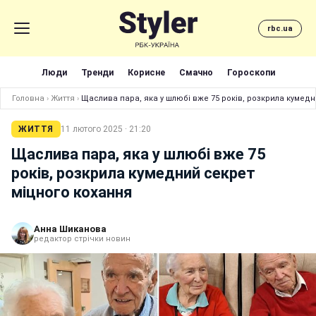
rbc.ua
Люди
Тренди
Корисне
Смачно
Гороскопи
Головна
›
Життя
›
Щаслива пара, яка у шлюбі вже 75 років, розкрила кумедн
ЖИТТЯ
11 лютого 2025 · 21:20
Щаслива пара, яка у шлюбі вже 75
років, розкрила кумедний секрет
міцного кохання
Анна Шиканова
редактор стрічки новин