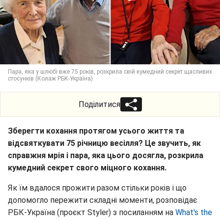
Пара, яка у шлюбі вже 75 років, розкрила свій кумедний секрет щасливих
стосунків (Колаж РБК-Україна)
Поділитися
Зберегти кохання протягом усього життя та
відсвяткувати 75 річницю весілля? Це звучить, як
справжня мрія і пара, яка цього досягла, розкрила
кумедний секрет свого міцного кохання.
Як їм вдалося прожити разом стільки років і що
допомогло пережити складні моменти, розповідає
РБК-Україна (проєкт Styler) з посиланням на
What's the