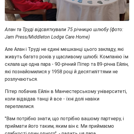
Алан та Труді відсвяткували 75 річницю шлюбу (фото:
Jam Press/Middleton Lodge Care Home)
Але Алан і Труді не єдині мешканці цього закладу, які
живуть багато років у щасливому шлюбі. Компанію їм
склала ще одна пара - 90-річний Пітер та 89-річна Ейлін,
які познайомилися у 1958 році й десятиліттями не
розлучаються.
Пітер побачив Ейлін в Манчестерському університеті,
коли відвідав танці й все - їхні долі навіки
переплелися.
"Вам потрібно знати, що потрібно вашому партнеру, і
приймати його таким, яким він є. Ми приймаємо
слабкості один одного", - радить ця пара.