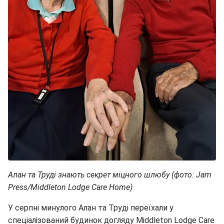
Алан та Труді знають секрет міцного шлюбу (фото:
Jam
Press/Middleton Lodge Care Home)
У серпні минулого Алан та Труді переїхали у
спеціалізований будинок догляду Middleton Lodge Care