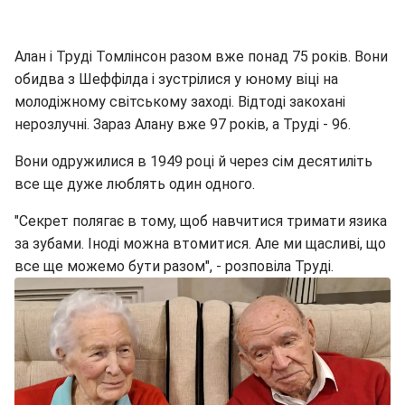
Алан і Труді Томлінсон разом вже понад 75 років. Вони
обидва з Шеффілда і зустрілися у юному віці на
молодіжному світському заході. Відтоді закохані
нерозлучні. Зараз Алану вже 97 років, а Труді - 96.
Вони одружилися в 1949 році й через сім десятиліть
все ще дуже люблять один одного.
"Секрет полягає в тому, щоб навчитися тримати язика
за зубами. Іноді можна втомитися. Але ми щасливі, що
все ще можемо бути разом", - розповіла Труді.