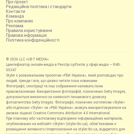
Про проєкт
Редакційна політика і стандарти
Контакти
Команда
Про компанію
Реклама
Правила користування
Правова інформація
Політика конфіденційності
© 2026 LLC «UBT MEDIA»
Ідентифікатор онлайн-медіа в Реєстрі суб’єктів у сфері медіа — R40-
05347
Styler є розважальним проєктом «РБК-Україна», який розповідає про
людей, тренди і все, що цікаво читати поза новинами.
Фотографії, ілюстрації та інші зображення належать їхнім
правовласникам. Використання фотографій, позначених Getty Images,
допускається виключно за наявності письмового дозволу
фотоагентства Getty Images. Фотографії, позначені логотипом «Styler»
або підписані «Styler» чи «РБК-Україна», можуть використовуватися на
умовах ліцензії Creative Commons Attribution 4.0 International.
При повному або частковому відтворенні інформаційних матеріалів,
опублікованих на вебсайті «Styler» (styler.rbc.ua), обов'язковим є
розміщення активного гіперпосилання на styler.rbc.ua, відкритого для