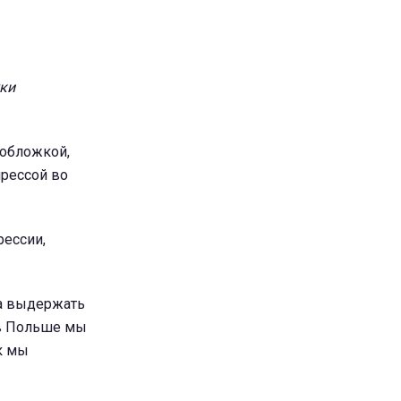
ки
 обложкой,
прессой во
рессии,
да выдержать
 в Польше мы
ак мы