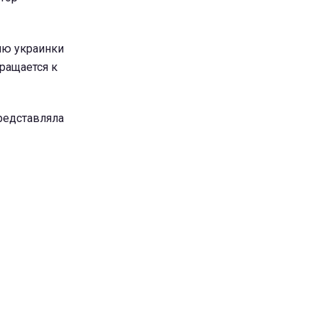
ию украинки
ращается к
редставляла