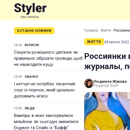
Головна
›
Життя
›
Россиянк
ОСТАННІ НОВИНИ
28 квітня 2022 
ЖИТТЯ
14:22
КОРИСНЕ
Секрети розкішного цвітіння: як
Россиянки 
правильно обрізати троянди, щоб
журналы, п
не нашкодити кущу
13:39
СМАЧНО
Людмила Жукова
І кетчуп не потрібен: пікантний
Редактор Styler
соус із порічок, який ідеально
доповнить м'ясо
12:55
ЛЮДИ
Вампіри, в яких закохувалися
мільйони: як сьогодні змінилися
Енджел та Спайк із "Баффі"