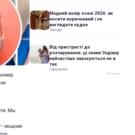
Модний колір осені 2026: як
носити коричневий і не
виглядати нудно
Тренди
Від пристрасті до
розчарування: ці знаки Зодіаку
найчастіше закохуються не в
тих
Гороскопи
 номер
не.
сти. Мы
 — мощная
ктор