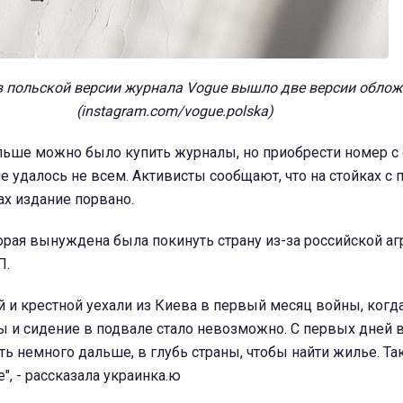
в польской версии журнала Vogue вышло две версии облож
(instagram.com/vogue.polska)
ольше можно было купить журналы, но приобрести номер с
 удалось не всем. Активисты сообщают, что на стойках с 
х издание порвано.
орая вынуждена была покинуть страну из-за российской аг
П.
й и крестной уехали из Киева в первый месяц войны, ког
ы и сидение в подвале стало невозможно. С первых дней
ать немного дальше, в глубь страны, чтобы найти жилье. Т
", - рассказала украинка.ю