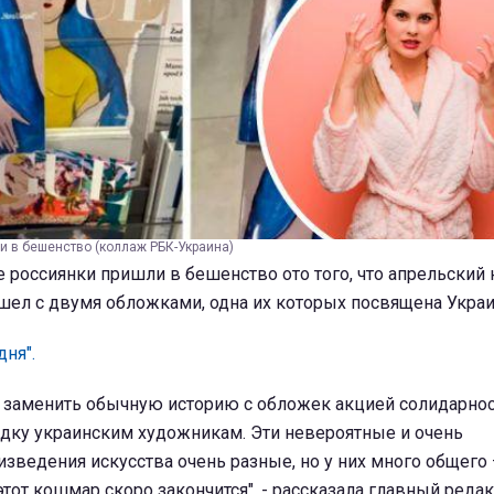
и в бешенство (коллаж РБК-Украина)
 россиянки пришли в бешенство ото того, что апрельский
шел с двумя обложками, одна их которых посвящена Украи
дня".
л заменить обычную историю с обложек акцией солидарно
дку украинским художникам. Эти невероятные и очень
зведения искусства очень разные, но у них много общего
этот кошмар скоро закончится", - рассказала главный реда