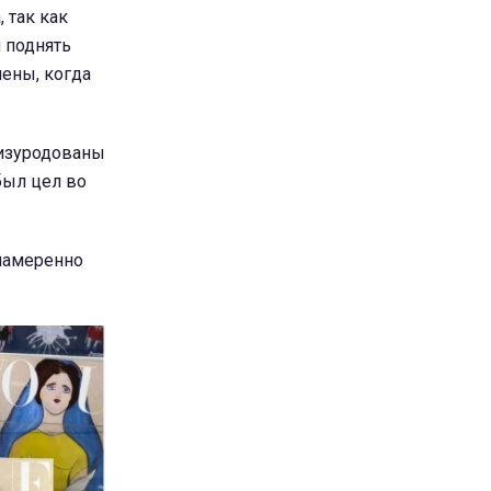
 так как
 поднять
лены, когда
о изуродованы
был цел во
 намеренно