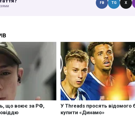
таття?
FB
TG
X
узями