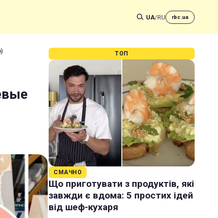
UA
/
RU
rbc.ua
)
ТОП
евые
СМАЧНО
Що приготувати з продуктів, які
завжди є вдома: 5 простих ідей
від шеф-кухаря