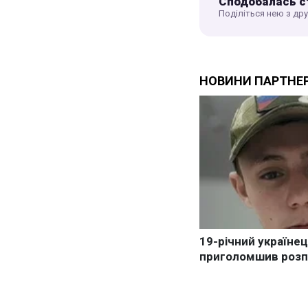
Сподобалась с
Поділіться нею з др