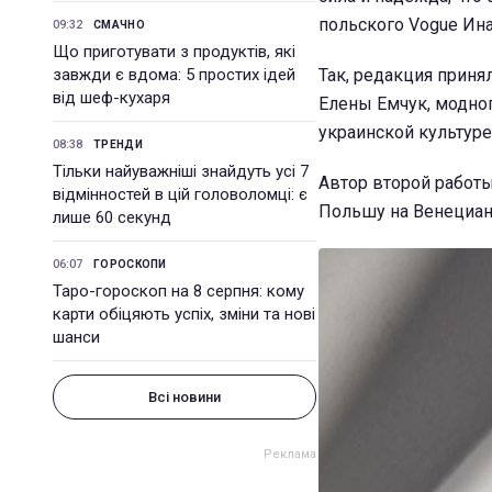
польского Vogue Ин
09:32
СМАЧНО
Що приготувати з продуктів, які
завжди є вдома: 5 простих ідей
Так, редакция прин
від шеф-кухаря
Елены Емчук, модног
украинской культуре
08:38
ТРЕНДИ
Тільки найуважніші знайдуть усі 7
Автор второй работы
відмінностей в цій головоломці: є
Польшу на Венецианс
лише 60 секунд
06:07
ГОРОСКОПИ
Таро-гороскоп на 8 серпня: кому
карти обіцяють успіх, зміни та нові
шанси
Всі новини