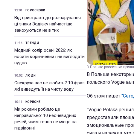
12:01
ГОРОСКОПИ
Від пристрасті до розчарування:
ці знаки Зодіаку найчастіше
закохуються не в тих
11:34
ТРЕНДИ
Модний колір осені 2026: як
носити коричневий і не виглядати
нудно
В Польше россиянки пришл
В Польше некоторые
10:52
ЛЮДИ
польского Vogue вы
Свекруха вас не любить? 10 фраз,
які виведуть її на чисту воду
Об этом пишет
"Сего
10:11
КОРИСНЕ
Ми роками робимо це
"Vogue Polska реши
неправильно: 10 неочевидних
предоставили площа
речей, яким точно не місце на
эмоциональные прои
підвіконні
сила и надежда, что 