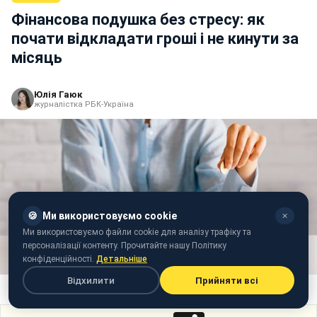
Фінансова подушка без стресу: як
почати відкладати гроші і не кинути за
місяць
Юлія Гаюк
журналістка РБК-Україна
🍪
Ми використовуємо cookie
✕
Ми використовуємо файли cookie для аналізу трафіку та
персоналізації контенту. Прочитайте нашу Політику
конфіденційності.
Детальніше
Відхилити
Прийняти всі
Як заощаджувати гроші на фінансову подушку (фото: Freepik)