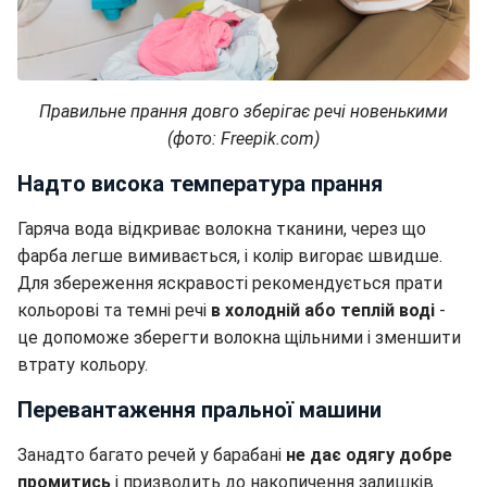
Правильне прання довго зберігає речі новенькими
(фото: Freepik.com)
Надто висока температура прання
Гаряча вода відкриває волокна тканини, через що
фарба легше вимивається, і колір вигорає швидше.
Для збереження яскравості рекомендується прати
кольорові та темні речі
в холодній або теплій воді
-
це допоможе зберегти волокна щільними і зменшити
втрату кольору.
Перевантаження пральної машини
Занадто багато речей у барабані
не дає одягу добре
промитись
і призводить до накопичення залишків