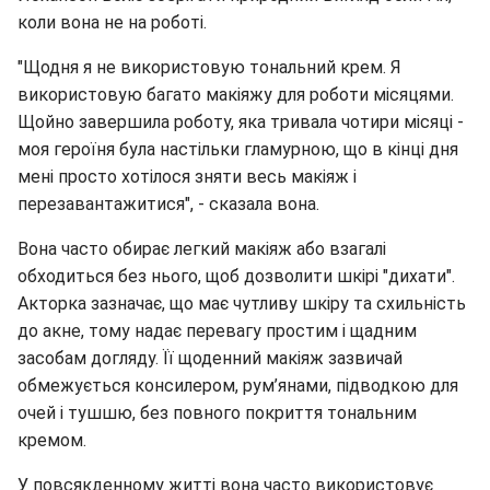
коли вона не на роботі.
"Щодня я не використовую тональний крем.
Я
використовую багато макіяжу для роботи місяцями.
Щойно завершила роботу, яка тривала чотири місяці -
моя героїня була настільки гламурною, що в кінці дня
мені просто хотілося зняти весь макіяж і
перезавантажитися", - сказала вона.
Вона часто обирає легкий макіяж або взагалі
обходиться без нього, щоб дозволити шкірі "дихати".
Акторка зазначає, що має чутливу шкіру та схильність
до акне, тому надає перевагу простим і щадним
засобам догляду. Її щоденний макіяж зазвичай
обмежується консилером, рум’янами, підводкою для
очей і тушшю, без повного покриття тональним
кремом.
У повсякденному житті вона часто використовує