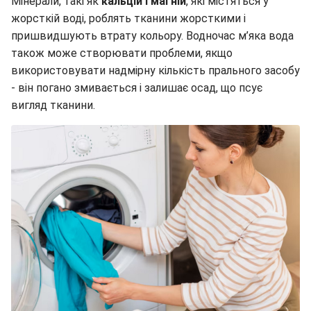
Мінерали, такі як
кальцій і магній
, які містяться у
жорсткій воді, роблять тканини жорсткими і
пришвидшують втрату кольору. Водночас м’яка вода
також може створювати проблеми, якщо
використовувати надмірну кількість прального засобу
- він погано змивається і залишає осад, що псує
вигляд тканини.