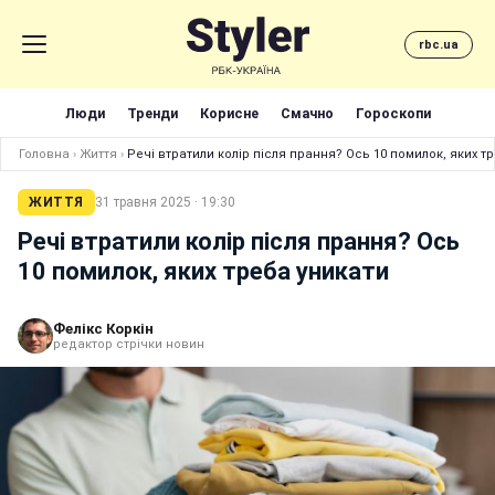
rbc.ua
Люди
Тренди
Корисне
Смачно
Гороскопи
Головна
›
Життя
›
Речі втратили колір після прання? Ось 10 помилок, яких т
ЖИТТЯ
31 травня 2025 · 19:30
Речі втратили колір після прання? Ось
10 помилок, яких треба уникати
Фелікс Коркін
редактор стрічки новин