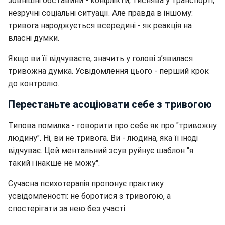
зовнішні обставини - конфлікти, тиснява у транспорті,
незручні соціальні ситуації. Але правда в іншому:
тривога народжується всередині - як реакція на
власні думки.
Якщо ви її відчуваєте, значить у голові з’явилася
тривожна думка. Усвідомлення цього - перший крок
до контролю.
Перестаньте асоціювати себе з тривогою
Типова помилка - говорити про себе як про "тривожну
людину". Ні, ви не тривога. Ви - людина, яка її іноді
відчуває. Цей ментальний зсув руйнує шаблон "я
такий і інакше не можу".
Сучасна психотерапія пропонує практику
усвідомленості: не боротися з тривогою, а
спостерігати за нею без участі.