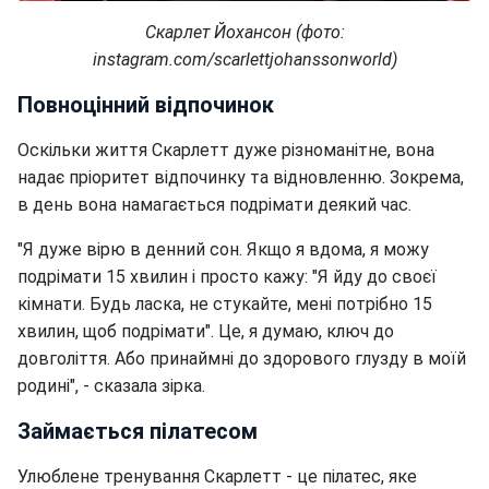
Скарлет Йохансон (фото:
instagram.com/scarlettjohanssonworld)
Повноцінний відпочинок
Оскільки життя Скарлетт дуже різноманітне, вона
надає пріоритет відпочинку та відновленню.
Зокрема,
в день вона намагається подрімати деякий час.
"Я дуже вірю в денний сон. Якщо я вдома, я можу
подрімати 15 хвилин і просто кажу: "Я йду до своєї
кімнати. Будь ласка, не стукайте, мені потрібно 15
хвилин, щоб подрімати". Це, я думаю, ключ до
довголіття. Або принаймні до здорового глузду в моїй
родині", - сказала зірка.
Займається пілатесом
Улюблене тренування Скарлетт - це пілатес, яке