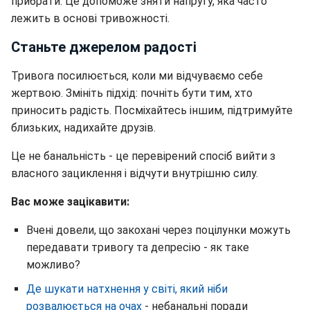
прибрати. Це допоможе зняти напругу, яка часто
лежить в основі тривожності.
Станьте джерелом радості
Тривога посилюється, коли ми відчуваємо себе
жертвою. Змініть підхід: почніть бути тим, хто
приносить радість. Посміхайтесь іншим, підтримуйте
близьких, надихайте друзів.
Це не банальність - це перевірений спосіб вийти з
власного зациклення і відчути внутрішню силу.
Вас може зацікавити:
Вчені довели, що закохані через поцілунки можуть
передавати тривогу та депресію - як таке
можливо?
Де шукати натхнення у світі, який ніби
розвалюється на очах
- небанальні поради