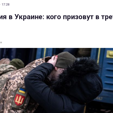
· 17:28
я в Украине: кого призовут в тр
ин