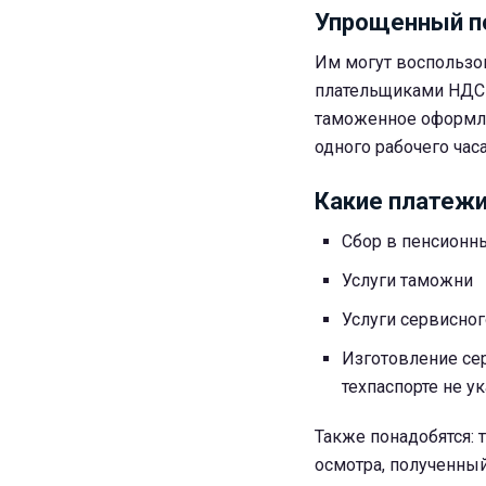
Упрощенный п
Им могут воспользов
плательщиками НДС 
таможенное оформле
одного рабочего часа
Какие платежи
Сбор в пенсионны
Услуги таможни
Услуги сервисно
Изготовление сер
техпаспорте не у
Также понадобятся: 
осмотра, полученный