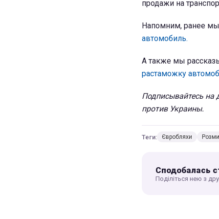
продажи на транспор
Напомним, ранее мы 
автомобиль.
А также мы рассказы
растаможку автомоб
Подписывайтесь на
против Украины.
Теги:
Євробляхи
Розми
Сподобалась с
Поділіться нею з др