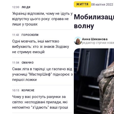
08 квітня 2022 
ЖИТТЯ
12:30
ЛЮДИ
Українці відповіли, чому не їдуть у
Мобилизаци
відпустку цього року: справа не
волну
лише у грошах
11:43
ГОРОСКОПИ
Анна Шиканова
Одні мовчать, інші миттєво
редактор стрічки нов
вибухають: хто зі знаків Зодіаку
не стримує емоцій
11:04
СМАЧНО
Смак літа в тарілці: це гаспачо від
учасниці "МастерШеф" підкорює з
першої ложки
10:15
КОРИСНЕ
Чому у вас ростуть рахунки за
світло: несподівані прилади, які
непомітно "з'їдають" ваші гроші