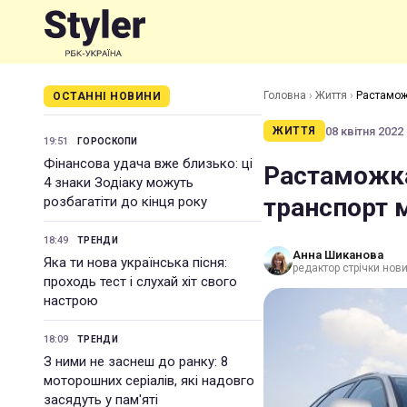
Головна
›
Життя
›
Растамож
ОСТАННІ НОВИНИ
08 квітня 2022 
ЖИТТЯ
19:51
ГОРОСКОПИ
Фінансова удача вже близько: ці
Растаможка
4 знаки Зодіаку можуть
транспорт 
розбагатіти до кінця року
18:49
ТРЕНДИ
Анна Шиканова
Яка ти нова українська пісня:
редактор стрічки нов
проходь тест і слухай хіт свого
настрою
18:09
ТРЕНДИ
З ними не заснеш до ранку: 8
моторошних серіалів, які надовго
засядуть у пам'яті