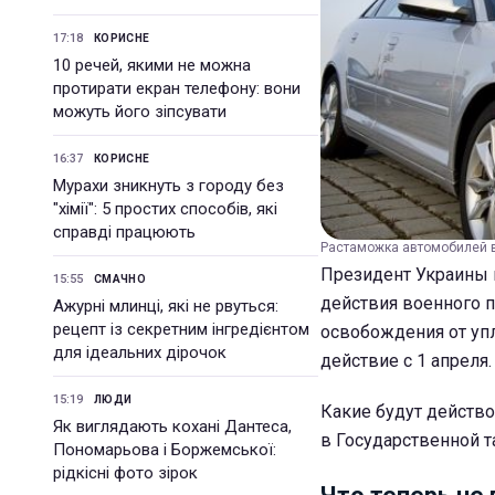
17:18
КОРИСНЕ
10 речей, якими не можна
протирати екран телефону: вони
можуть його зіпсувати
16:37
КОРИСНЕ
Мурахи зникнуть з городу без
"хімії": 5 простих способів, які
справді працюють
Растаможка автомобилей в
Президент Украины 
15:55
СМАЧНО
действия военного 
Ажурні млинці, які не рвуться:
рецепт із секретним інгредієнтом
освобождения от упл
для ідеальних дірочок
действие с 1 апреля.
15:19
ЛЮДИ
Какие будут действ
Як виглядають кохані Дантеса,
в Государственной 
Пономарьова і Боржемської:
рідкісні фото зірок