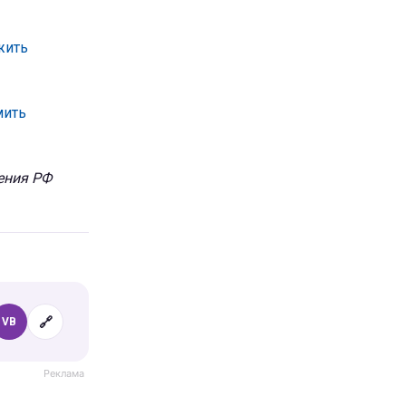
жить
мить
ения РФ
🔗
VB