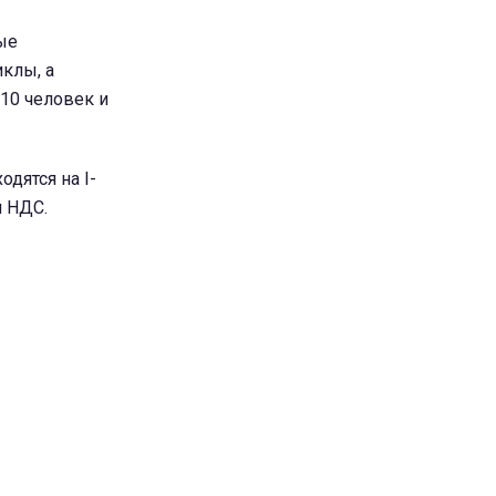
ые
клы, а
10 человек и
дятся на I-
и НДС.