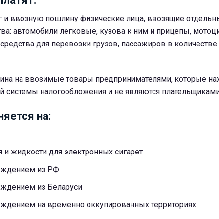
платят:
г и ввозную пошлину физические лица, ввозящие отдельн
ва: автомобили легковые, кузова к ним и прицепы, мотоци
средства для перевозки грузов, пассажиров в количестве 
ина на ввозимые товары предпринимателями, которые нахо
ной системы налогообложения и не являются плательщикам
няется на:
я и жидкости для электронных сигарет
ождением из РФ
ождением из Беларуси
ождением на временно оккупированных территориях