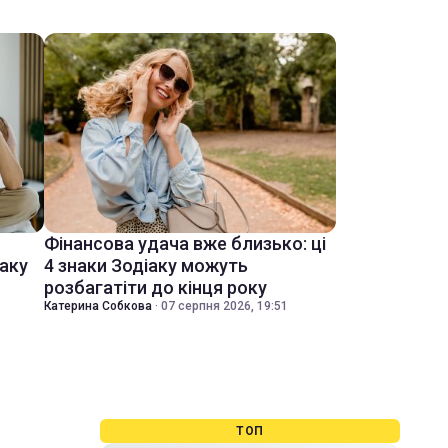
Фінансова удача вже близько: ці
іаку
4 знаки Зодіаку можуть
розбагатіти до кінця року
Катерина Собкова
·
07 серпня 2026, 19:51
ТОП