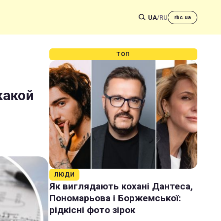
UA
/
RU
rbc.ua
ТОП
какой
ЛЮДИ
Як виглядають кохані Дантеса,
Пономарьова і Боржемської:
рідкісні фото зірок