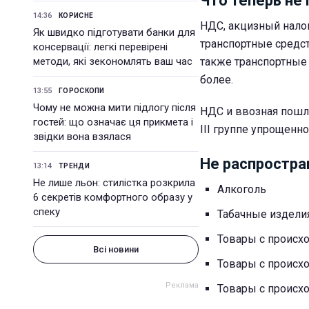
Что теперь не 
14:36
КОРИСНЕ
НДС, акцизный нало
Як швидко підготувати банки для
транспортные средст
консервації: легкі перевірені
методи, які зекономлять ваш час
также транспортные 
более.
13:55
ГОРОСКОПИ
Чому не можна мити підлогу після
НДС и ввозная пошл
гостей: що означає ця прикмета і
III группе упрощен
звідки вона взялася
Не распростра
13:14
ТРЕНДИ
Не лише льон: стилістка розкрила
Алкоголь
6 секретів комфортного образу у
спеку
Табачные издели
Товары с происх
Всі новини
Товары с происх
Товары с происх