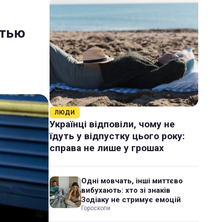
етью
ЛЮДИ
Українці відповіли, чому не
їдуть у відпустку цього року:
справа не лише у грошах
Одні мовчать, інші миттєво
вибухають: хто зі знаків
Зодіаку не стримує емоцій
Гороскопи