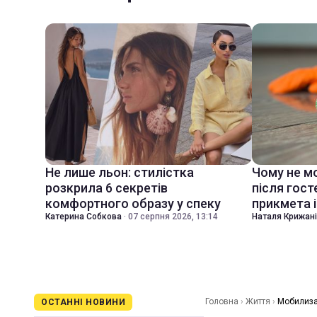
Не лише льон: стилістка
Чому не м
розкрила 6 секретів
після гост
комфортного образу у спеку
прикмета і
Катерина Собкова
·
07 серпня 2026, 13:14
Наталя Крижан
Головна
›
Життя
›
Мобилизац
ОСТАННІ НОВИНИ