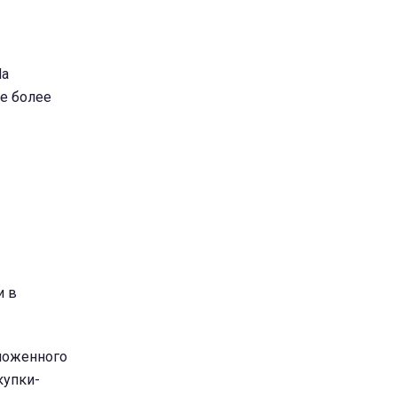
На
е более
и в
аможенного
купки-