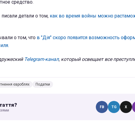
тное средство.
писали детали о том,
как во время войны можно растамо
вали о том, что
в "Дія" скоро появится возможность офор
иля.
 дружеский
Telegram-канал
, который освещает все преступл
тнення євроблях
Податки
таття?
FB
TG
X
узями