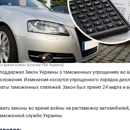
о время войны (Коллаж РБК-Украина)
поддержал Закон Украины о таможенных упрощениях во 
положения. Изменения коснутся упрощенного порядка декл
аты таможенных платежей. Закон был принят 24 марта и в
овать законы во время войны на растаможку автомобилей
таможенной службе Украины.