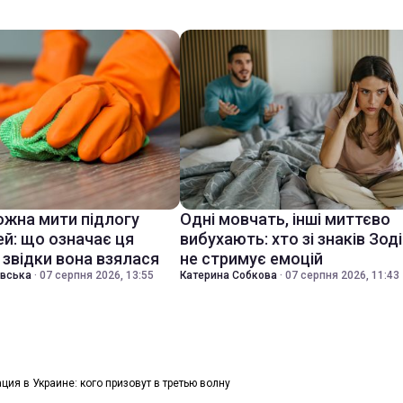
ожна мити підлогу
Одні мовчать, інші миттєво
ей: що означає ця
вибухають: хто зі знаків Зод
 звідки вона взялася
не стримує емоцій
івська
·
07 серпня 2026, 13:55
Катерина Собкова
·
07 серпня 2026, 11:43
ия в Украине: кого призовут в третью волну