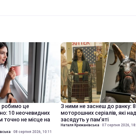
 робимо це
З ними не заснеш до ранку: 8
но: 10 неочевидних
моторошних серіалів, які на
м точно не місце на
засядуть у пам'яті
Наталя Крижанівська
·
07 серпня 2026, 18
івська
·
08 серпня 2026, 10:11