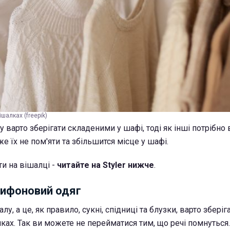
ішалках (freepik)
 варто зберігати складеними у шафі, тоді як інші потрібно 
 їх не пом'яти та збільшится місце у шафі.
ти на вішалці -
читайте на Styler нижче
.
ифоновий одяг
алу, а це, як правило, сукні, спідниці та блузки, варто зберіга
ках. Так ви можете не перейматися тим, що речі помнуться.