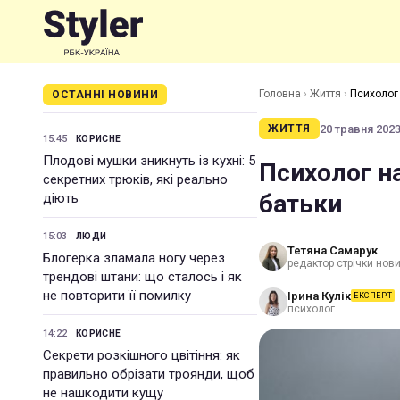
Головна
›
Життя
›
Психолог 
ОСТАННІ НОВИНИ
20 травня 2023 
ЖИТТЯ
15:45
КОРИСНЕ
Плодові мушки зникнуть із кухні: 5
Психолог на
секретних трюків, які реально
батьки
діють
15:03
ЛЮДИ
Тетяна Самарук
Блогерка зламала ногу через
редактор стрічки нов
трендові штани: що сталось і як
не повторити її помилку
Ірина Кулік
ЕКСПЕРТ
психолог
14:22
КОРИСНЕ
Секрети розкішного цвітіння: як
правильно обрізати троянди, щоб
не нашкодити кущу