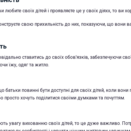
и любите своїх дітей і проявляєте це у своїх діяхх, то ви хо
онструєте свою прихильність до них, показуючи, що вони в
сть
відально ставитись до своїх обов'язків, забезпечуючи свої
чи їжу, одяг та житло.
о батьки повинні бути доступні для своїх дітей, коли вони
бо просто хочуть поділитися своїми думками та почуттям.
ють увагу вихованню своїх дітей, то це дуже важливо. Пот
ватися як особистості і навчати цінним життєвим навичкам,