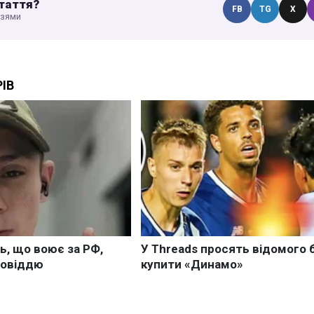
таття?
FB
TG
X
узями