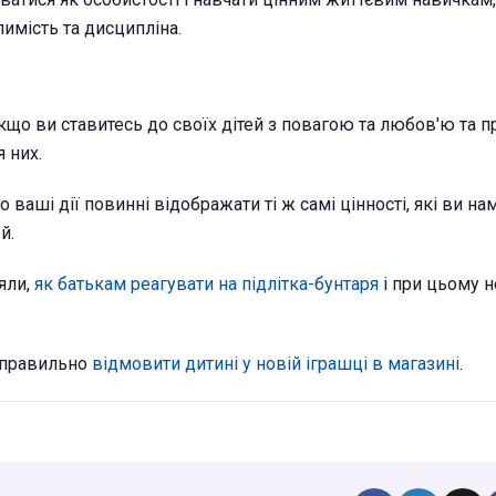
пимість та дисципліна.
якщо ви ставитесь до своїх дітей з повагою та любов'ю та 
 них.
о ваші дії повинні відображати ті ж самі цінності, які ви на
й.
яли,
як батькам реагувати на підлітка-бунтаря
і при цьому н
 правильно
відмовити дитині у новій іграшці в магазині
.