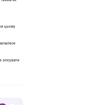
при цьому
магаєтеся
е зіпсувати