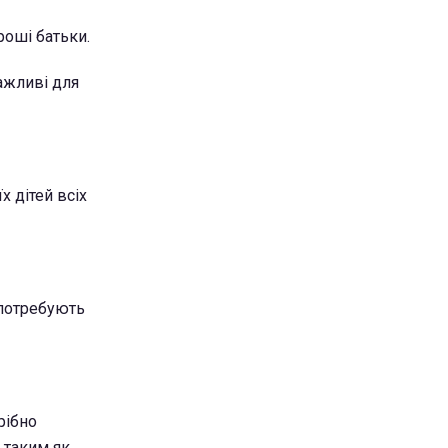
роші батьки.
ажливі для
х дітей всіх
 потребують
рібно
 таким як