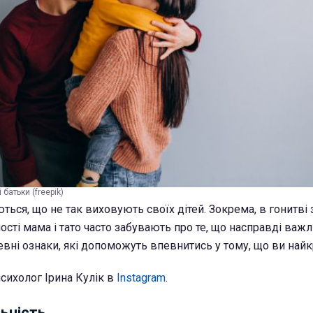
 батьки (freepik)
ься, що не так виховують своїх дітей. Зокрема, в гонитві
ості мама і тато часто забувають про те, що насправді важ
 певні ознаки, які допоможуть впевнитись у тому, що ви найк
сихолог Ірина Кулік в
Instagram
.
ьність