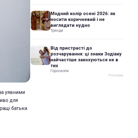
Модний колір осені 2026: як
носити коричневий і не
виглядати нудно
Тренди
Від пристрасті до
розчарування: ці знаки Зодіаку
найчастіше закохуються не в
тих
Гороскопи
 за уявними
ливо для
ращі батьки.