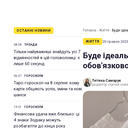
Головна
›
Життя
›
Буде ідеа
ОСТАННІ НОВИНИ
20 травня 2023 
ЖИТТЯ
08:38
ТРЕНДИ
Тільки найуважніші знайдуть усі 7
Буде ідеаль
відмінностей в цій головоломці: є
обов'язково
лише 60 секунд
06:07
ГОРОСКОПИ
Тетяна Самарук
Таро-гороскоп на 8 серпня: кому
редактор стрічки нов
карти обіцяють успіх, зміни та нові
шанси
19:51
ГОРОСКОПИ
Фінансова удача вже близько: ці
4 знаки Зодіаку можуть
розбагатіти до кінця року