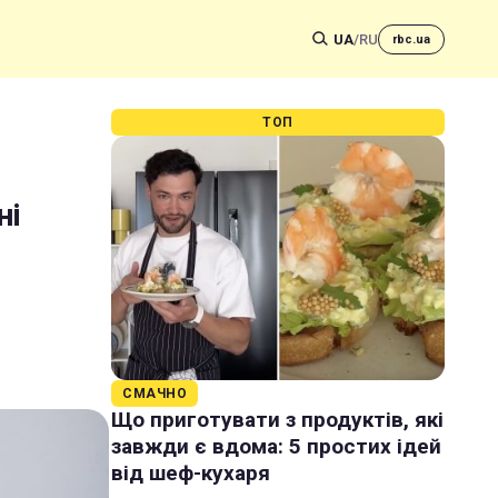
UA
/
RU
rbc.ua
ТОП
ні
СМАЧНО
Що приготувати з продуктів, які
завжди є вдома: 5 простих ідей
від шеф-кухаря