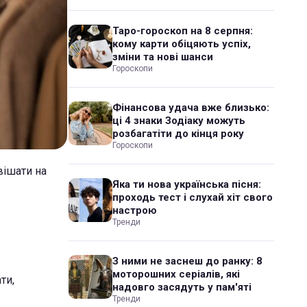
Таро-гороскоп на 8 серпня:
кому карти обіцяють успіх,
зміни та нові шанси
Гороскопи
Фінансова удача вже близько:
ці 4 знаки Зодіаку можуть
розбагатіти до кінця року
Гороскопи
вішати на
Яка ти нова українська пісня:
проходь тест і слухай хіт свого
настрою
Тренди
З ними не заснеш до ранку: 8
моторошних серіалів, які
ти,
надовго засядуть у пам'яті
Тренди