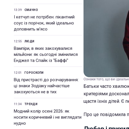
13:39
СМАЧНО
І кетчуп не потрібен: пікантний
соус із порічок, який ідеально
доповнить м'ясо
12:55
ЛЮДИ
Вампіри, в яких закохувалися
мільйони: як сьогодні змінилися
Енджел та Спайк із "Баффі"
12:01
ГОРОСКОПИ
Від пристрасті до розчарування:
Ознаки того, що ви ідеальні
ці знаки Зодіаку найчастіше
Батьки часто хвилюют
закохуються не в тих
критеріями досконал
щастя їхніх дітей. Є
11:34
ТРЕНДИ
Модний колір осені 2026: як
Про це повідомила п
носити коричневий і не виглядати
нудно
Любов і прихил