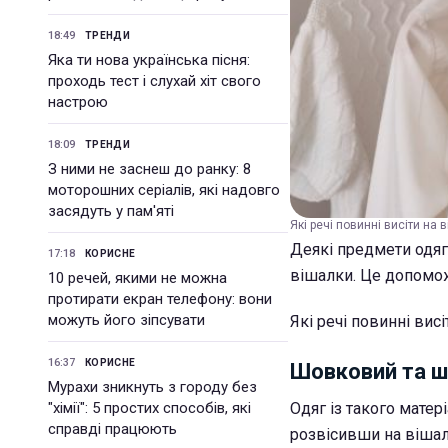
18:49
ТРЕНДИ
Яка ти нова українська пісня:
проходь тест і слухай хіт свого
настрою
18:09
ТРЕНДИ
З ними не заснеш до ранку: 8
моторошних серіалів, які надовго
засядуть у пам'яті
Які речі повинні висіти на в
Деякі предмети одягу
17:18
КОРИСНЕ
вішалки. Це допоможе
10 речей, якими не можна
протирати екран телефону: вони
можуть його зіпсувати
Які речі повинні висі
16:37
КОРИСНЕ
Шовковий та ш
Мурахи зникнуть з городу без
"хімії": 5 простих способів, які
Одяг із такого матері
справді працюють
розвісивши на вішал