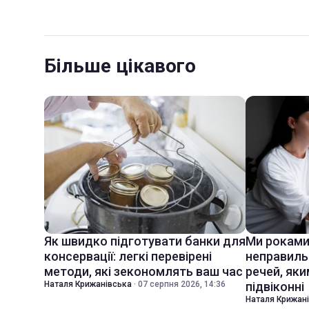
Більше цікавого
Як швидко підготувати банки для
Ми роками
консервації: легкі перевірені
неправиль
методи, які зекономлять ваш час
речей, яки
Наталя Крижанівська
·
07 серпня 2026, 14:36
підвіконні
Наталя Крижан