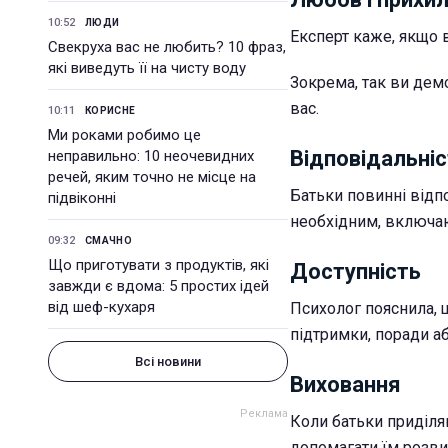
10:52
ЛЮДИ
Експерт каже, якщо в
Свекруха вас не любить? 10 фраз,
які виведуть її на чисту воду
Зокрема, так ви дем
вас.
10:11
КОРИСНЕ
Ми роками робимо це
Відповідальні
неправильно: 10 неочевидних
речей, яким точно не місце на
Батьки повинні відпо
підвіконні
необхідним, включаю
09:32
СМАЧНО
Що приготувати з продуктів, які
Доступність
завжди є вдома: 5 простих ідей
від шеф-кухаря
Психолог пояснила, щ
підтримки, поради а
Всі новини
Виховання
Коли батьки приділя
допомагати їм розви