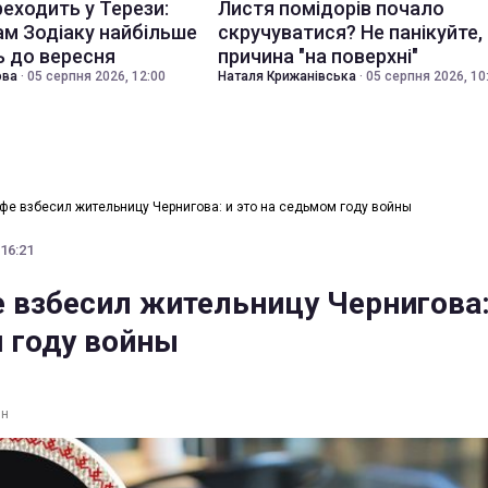
еходить у Терези:
Листя помідорів почало
ам Зодіаку найбільше
скручуватися? Не панікуйте,
 до вересня
причина "на поверхні"
ова
·
05 серпня 2026, 12:00
Наталя Крижанівська
·
05 серпня 2026, 10
афе взбесил жительницу Чернигова: и это на седьмом году войны
 16:21
е взбесил жительницу Чернигова:
 году войны
ин