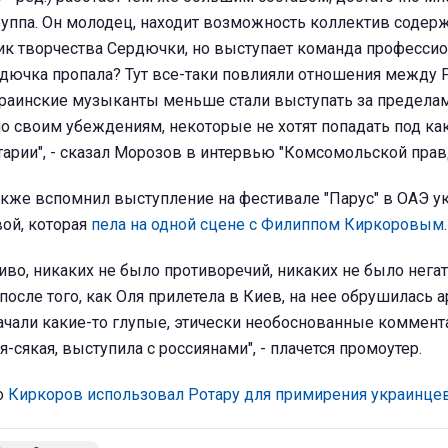
руппа. Он молодец, находит возможность коллектив содерж
ик творчества Сердючки, но выступает команда профессио
рдючка пропала? Тут все-таки повлияли отношения между 
краинские музыканты меньше стали выступать за предела
о своим убеждениям, некоторые не хотят попадать под ка
рии", - сказал Морозов в интервью "Комсомольской прав
акже вспомнил выступление на фестивале "Парус" в ОАЭ у
ой, которая
пела на одной сцене с Филиппом Киркоровым
.
сиво, никаких не было противоречий, никаких не было нег
 после того, как Оля прилетела в Киев, на нее обрушилась 
ачали какие-то глупые, этически необоснованные коммент
ая-сякая, выступила с россиянами", - плачется промоутер.
о
Киркоров использовал Ротару для примирения украинцев