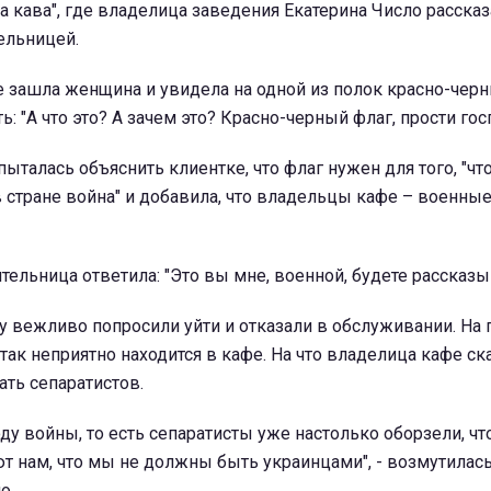
а кава", где владелица заведения Екатерина Число рассказ
ельницей.
е зашла женщина и увидела на одной из полок красно-черн
: "А что это? А зачем это? Красно-черный флаг, прости гос
ыталась объяснить клиентке, что флаг нужен для того, "ч
 в стране война" и добавила, что владельцы кафе – военны
ительница ответила: "Это вы мне, военной, будете рассказы
у вежливо попросили уйти и отказали в обслуживании. На
и так неприятно находится в кафе. На что владелица кафе ска
ть сепаратистов.
оду войны, то есть сепаратисты уже настолько оборзели, чт
т нам, что мы не должны быть украинцами", - возмутилас
о.