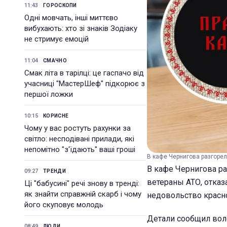
11:43
ГОРОСКОПИ
Одні мовчать, інші миттєво
вибухають: хто зі знаків Зодіаку
не стримує емоцій
11:04
СМАЧНО
Смак літа в тарілці: це гаспачо від
учасниці "МастерШеф" підкорює з
першої ложки
10:15
КОРИСНЕ
Чому у вас ростуть рахунки за
світло: несподівані прилади, які
непомітно "з'їдають" ваші гроші
В кафе Чернигова разгоре
В кафе Чернигова ра
09:27
ТРЕНДИ
ветераны АТО, отказ
Ці "бабусині" речі знову в тренді:
як знайти справжній скарб і чому
недовольство красн
його скуповує молодь
Детали сообщил воло
08:49
ЛЮДИ