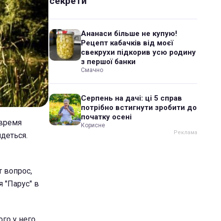
секрети
Ананаси більше не купую!
Рецепт кабачків від моєї
свекрухи підкорив усю родину
з першої банки
Смачно
Серпень на дачі: ці 5 справ
потрібно встигнути зробити до
початку осені
 время
Корисне
деться.
 вопрос,
 "Парус" в
ого у него