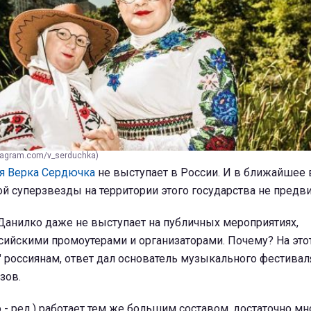
tagram.com/v_serduchka)
я Верка Сердючка
не выступает в России. И в ближайшее
й суперзвезды на территории этого государства не предви
Данилко даже не выступает на публичных мероприятиях,
ийскими промоутерами и организаторами. Почему? На этот
" россиянам, ответ дал основатель музыкального фестиваля
зов.
 - ред.) работает тем же большим составом, достаточно мн