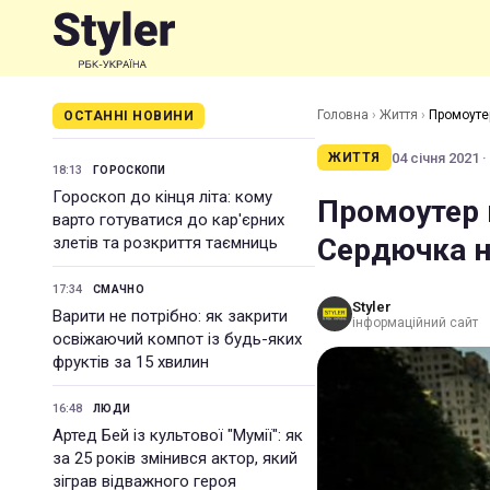
Головна
›
Життя
›
Промоуте
ОСТАННІ НОВИНИ
04 січня 2021 ·
ЖИТТЯ
18:13
ГОРОСКОПИ
Гороскоп до кінця літа: кому
Промоутер 
варто готуватися до кар'єрних
Сердючка н
злетів та розкриття таємниць
17:34
СМАЧНО
Styler
Варити не потрібно: як закрити
інформаційний сайт
освіжаючий компот із будь-яких
фруктів за 15 хвилин
16:48
ЛЮДИ
Артед Бей із культової "Мумії": як
за 25 років змінився актор, який
зіграв відважного героя