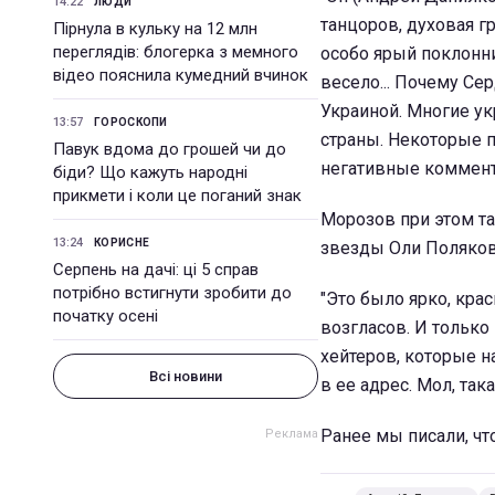
14:22
ЛЮДИ
танцоров, духовая г
Пірнула в кульку на 12 млн
переглядів: блогерка з мемного
особо ярый поклонн
відео пояснила кумедний вчинок
весело... Почему Се
Украиной. Многие у
13:57
ГОРОСКОПИ
страны. Некоторые п
Павук вдома до грошей чи до
негативные коммента
біди? Що кажуть народні
прикмети і коли це поганий знак
Морозов при этом т
13:24
КОРИСНЕ
звезды Оли Поляков
Серпень на дачі: ці 5 справ
потрібно встигнути зробити до
"Это было ярко, кра
початку осені
возгласов. И только
хейтеров, которые н
Всі новини
в ее адрес. Мол, так
Ранее мы писали, чт