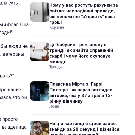
ала суть
Чому у вас ростуть рахунки за
світло: несподівані прилади,
які непомітно "з'їдають" ваші
гроші
ый флаг. Она
Корисне
поди!"
Ці "бабусині" речі знову в
тобы люди не
тренді: як знайти справжній
е, ветераны
скарб і чому його скуповує
молодь
Тренди
вать?"
Плаксива Мірта з "Гаррі
 прощание
Поттера": як зараз виглядає
акторка, яка у 37 зіграла 13-
зала, что ей
річну дівчинку
Люди
о просто
На цій картинці є щось зайве:
ь владелица
знайди за 20 секунд і дізнайся,