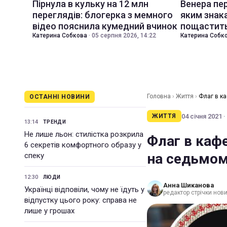
Пірнула в кульку на 12 млн
Венера пер
переглядів: блогерка з мемного
яким знак
відео пояснила кумедний вчинок
пощастить
Катерина Собкова
·
05 серпня 2026, 14:22
Катерина Собк
Головна
›
Життя
›
Флаг в к
ОСТАННІ НОВИНИ
04 січня 2021 ·
ЖИТТЯ
13:14
ТРЕНДИ
Не лише льон: стилістка розкрила
Флаг в каф
6 секретів комфортного образу у
на седьмом
спеку
12:30
ЛЮДИ
Анна Шиканова
Українці відповіли, чому не їдуть у
редактор стрічки нов
відпустку цього року: справа не
лише у грошах