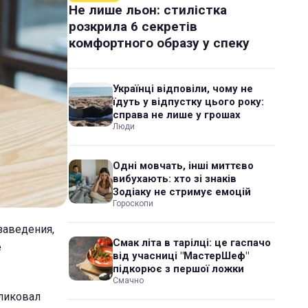
Не лише льон: стилістка
розкрила 6 секретів
комфортного образу у спеку
Українці відповіли, чому не
їдуть у відпустку цього року:
справа не лише у грошах
Люди
Одні мовчать, інші миттєво
вибухають: хто зі знаків
Зодіаку не стримує емоцій
Гороскопи
заведения,
Смак літа в тарілці: це гаспачо
е
від учасниці "МастерШеф"
підкорює з першої ложки
Смачно
бликовал