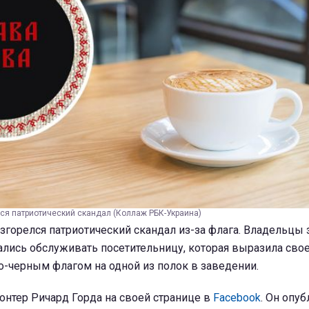
лся патриотический скандал (Коллаж РБК-Украина)
згорелся патриотический скандал из-за флага. Владельцы 
ались обслуживать посетительницу, которая выразила сво
о-черным флагом на одной из полок в заведении.
нтер Ричард Горда на своей странице в
Facebook
. Он опу