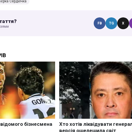
Вєрка Сердючка
таття?
FB
TG
X
узями