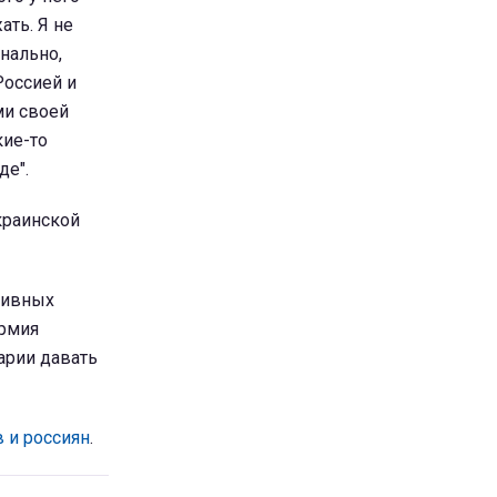
ать. Я не
нально,
Россией и
ми своей
кие-то
де".
краинской
ативных
армия
арии давать
 и россиян
.