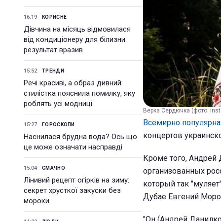
16:19
КОРИСНЕ
Дівчина на місяць відмовилася
від кондиціонеру для білизни:
результат вразив
15:52
ТРЕНДИ
Речі красиві, а образ дивний:
стилістка пояснила помилку, яку
роблять усі модниці
Верка Сердючка (фото: ins
Всемирно популярна
15:27
ГОРОСКОПИ
концертов украинско
Наснилася брудна вода? Ось що
це може означати насправді
Кроме того, Андрей 
15:04
СМАЧНО
организованных росс
Лінивий рецепт огірків на зиму:
который так "муляет
секрет хрусткої закуски без
Дубае Евгений Моро
мороки
"Он (Андрей Данилко