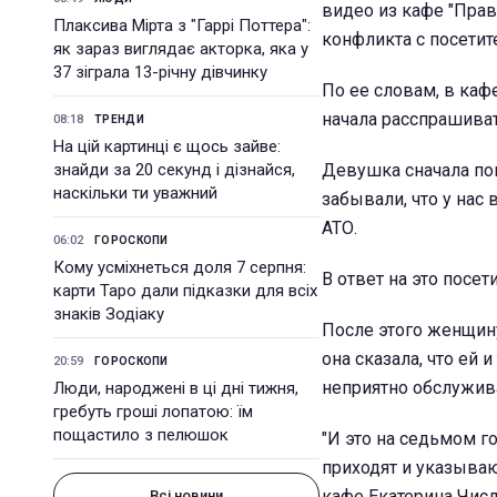
видео из кафе "Прав
Плаксива Мірта з "Гаррі Поттера":
конфликта с посетит
як зараз виглядає акторка, яка у
37 зіграла 13-річну дівчинку
По ее словам, в каф
начала расспрашивать
08:18
ТРЕНДИ
На цій картинці є щось зайве:
знайди за 20 секунд і дізнайся,
Девушка сначала поп
наскільки ти уважний
забывали, что у нас
АТО.
06:02
ГОРОСКОПИ
Кому усміхнеться доля 7 серпня:
В ответ на это посет
карти Таро дали підказки для всіх
знаків Зодіаку
После этого женщин
она сказала, что ей 
20:59
ГОРОСКОПИ
неприятно обслужива
Люди, народжені в ці дні тижня,
гребуть гроші лопатою: їм
пощастило з пелюшок
"И это на седьмом г
приходят и указываю
кафе Екатерина Числ
Всі новини