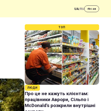
UA
/
RU
rbc.ua
ТОП
ЛЮДИ
Про це не кажуть клієнтам:
працівники Аврори, Сільпо і
McDonald's розкрили внутрішні