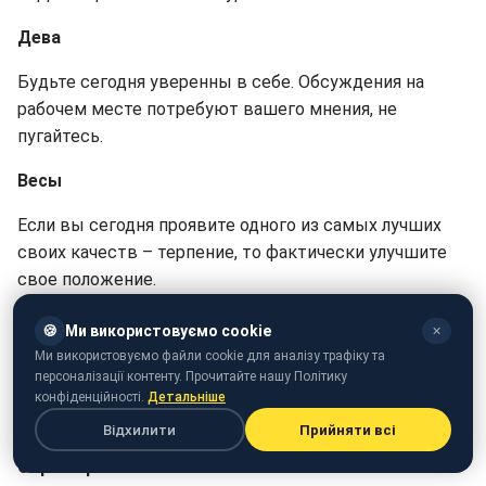
Дева
Будьте сегодня уверенны в себе. Обсуждения на
рабочем месте потребуют вашего мнения, не
пугайтесь.
Весы
Если вы сегодня проявите одного из самых лучших
своих качеств – терпение, то фактически улучшите
свое положение.
Скорпион
🍪
Ми використовуємо cookie
✕
Ми використовуємо файли cookie для аналізу трафіку та
Не стоит сегодня делиться своими планами и
персоналізації контенту. Прочитайте нашу Політику
задумками с другими. Придержите информацию хотя
конфіденційності.
Детальніше
бы несколько дней.
Відхилити
Прийняти всі
Стрелец