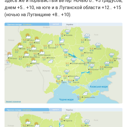
здесь же и порывистый ветер. Ночью 0... +5 градусов,
днем +5... +10, на юге и в Луганской области +12... +15
(ночью на Луганщине +8... +10).