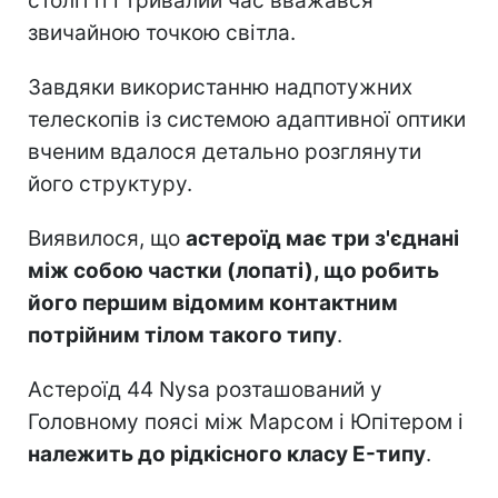
столітті і тривалий час вважався
звичайною точкою світла.
Завдяки використанню надпотужних
телескопів із системою адаптивної оптики
вченим вдалося детально розглянути
його структуру.
Виявилося, що
астероїд має три з'єднані
між собою частки (лопаті), що робить
його першим відомим контактним
потрійним тілом такого типу
.
Астероїд 44 Nysa розташований у
Головному поясі між Марсом і Юпітером і
належить до рідкісного класу E-типу
.