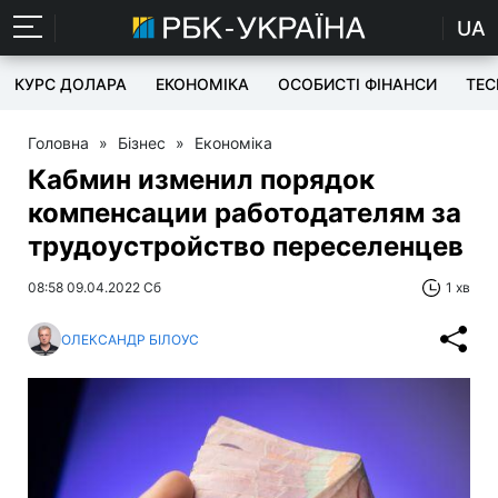
UA
КУРС ДОЛАРА
ЕКОНОМІКА
ОСОБИСТІ ФІНАНСИ
TEC
Головна
»
Бізнес
»
Економіка
Кабмин изменил порядок
компенсации работодателям за
трудоустройство переселенцев
08:58 09.04.2022 Сб
1 хв
ОЛЕКСАНДР БІЛОУС