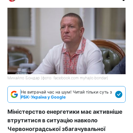
Михайло Бондар (фото: facebook.com myhajlo.bondar)
Не витрачай час на шум! Читай тільки суть з
РБК-Україна у Google
Міністерство енергетики має активніше
втрутитися в ситуацію навколо
Червоноградської збагачувальної