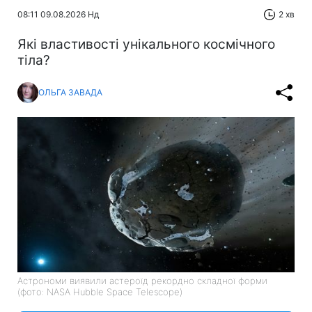
08:11 09.08.2026 Нд
2 хв
Які властивості унікального космічного
тіла?
ОЛЬГА ЗАВАДА
Астрономи виявили астероїд рекордно складної форми
(фото: NASA Hubble Space Telescope)