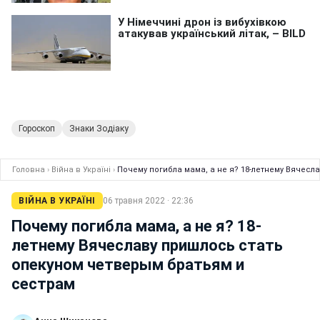
Гороскоп
Знаки Зодіаку
Головна
›
Війна в Україні
›
Почему погибла мама, а не я? 18-летнему Вячес
ВІЙНА В УКРАЇНІ
06 травня 2022 · 22:36
Почему погибла мама, а не я? 18-
летнему Вячеславу пришлось стать
опекуном четверым братьям и
сестрам