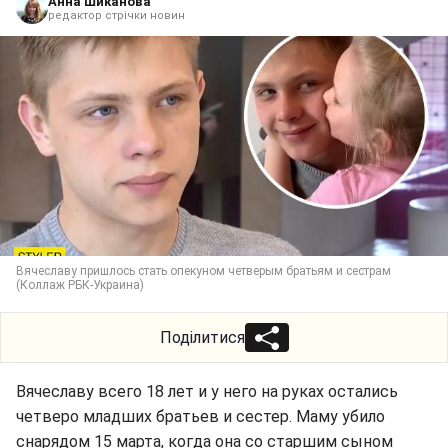
Анна Шиканова
редактор стрічки новин
Вячеславу пришлось стать опекуном четверым братьям и сестрам
(Коллаж РБК-Украина)
Поділитися
Вячеславу всего 18 лет и у него на руках остались
четверо младших братьев и сестер. Маму убило
снарядом 15 марта, когда она со старшим сыном