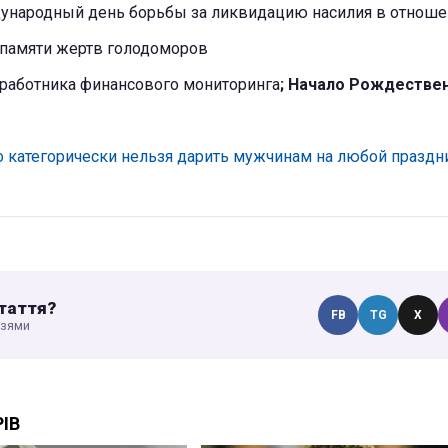
дународный день борьбы зa ликвидацию насилия в отнoш
ь памяти жертв голодоморов
 работника финансового мониторинга
; Начало Рождестве
о категорически нельзя дарить мужчинам на любой праздн
таття?
FB
TG
X
узями