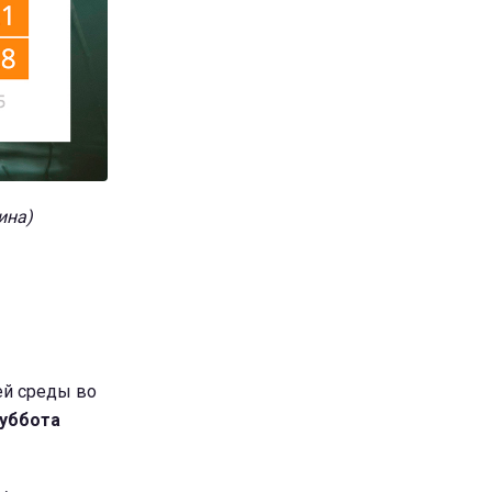
ина)
ей среды во
суббота