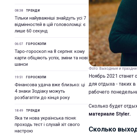
08:38
ТРЕНДИ
Тільки найуважніші знайдуть усі 7
відмінностей в цій головоломці: є
лише 60 секунд
06:07
ГОРОСКОПИ
Таро-гороскоп на 8 серпня: кому
карти обіцяють успіх, зміни та нові
шанси
Фото: Выходные и праздник
Ноябрь 2021 станет
19:51
ГОРОСКОПИ
для отдыха - таких 
Фінансова удача вже близько: ці
4 знаки Зодіаку можуть
рабочего понедельн
розбагатіти до кінця року
Сколько будет отдых
18:49
ТРЕНДИ
материале Styler.
Яка ти нова українська пісня:
проходь тест і слухай хіт свого
Сколько выход
настрою