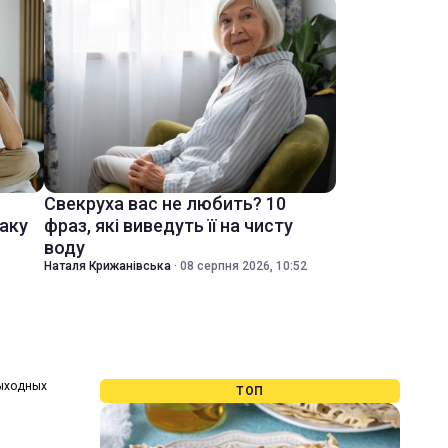
Свекруха вас не любить? 10
іаку
фраз, які виведуть її на чисту
воду
Наталя Крижанівська
·
08 серпня 2026, 10:52
выходных
ТОП