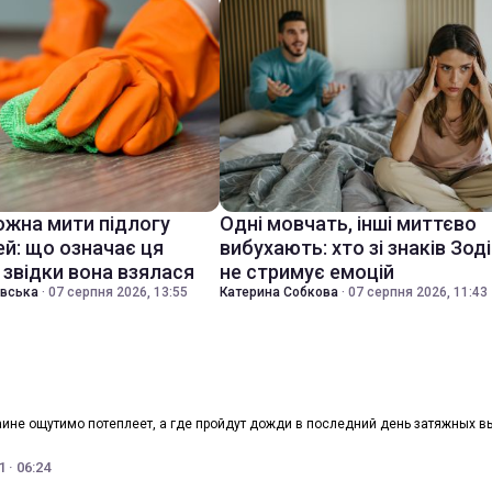
ожна мити підлогу
Одні мовчать, інші миттєво
ей: що означає ця
вибухають: хто зі знаків Зод
 звідки вона взялася
не стримує емоцій
івська
·
07 серпня 2026, 13:55
Катерина Собкова
·
07 серпня 2026, 11:43
раине ощутимо потеплеет, а где пройдут дожди в последний день затяжных 
 · 06:24