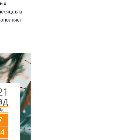
ых.
месяцев в
пополняет