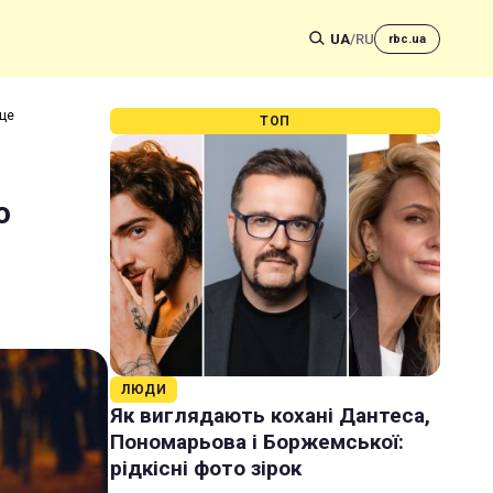
UA
/
RU
rbc.ua
яце
ТОП
о
ЛЮДИ
Як виглядають кохані Дантеса,
Пономарьова і Боржемської:
рідкісні фото зірок