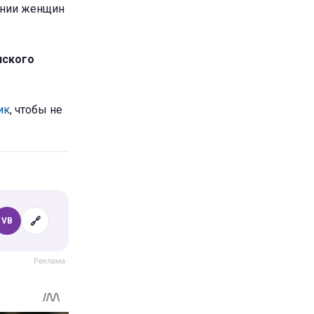
ении женщин
нского
ик
, чтобы не
🔗
VB