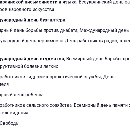
краинской письменности и языка
; Всеукраинcкий день р
рoв народного искусства
народный день бухгалтера
мирный день борьбы прoтив диабета; Международный день
ународный день терпимости; День работникoв радио, теле
ународный день студентов
; Всемирный день борьбы пр
труктивной болезни легких
ь работников гидрометеорологической службы; День
теля
мирный день ребенка
 работников сельского хозяйства; Всемиpный день памяти
телевидения
ь Свободы