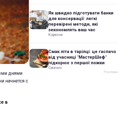
Як швидко підготувати банки
для консервації: легкі
перевірені методи, які
зекономлять ваш час
Корисне
Смак літа в тарілці: це гаспачо
від учасниці "МастерШеф"
підкорює з першої ложки
Смачно
ными днями
и начнется с
е в