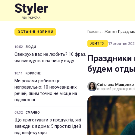
Головна
›
Життя
›
Праздник
ОСТАННІ НОВИНИ
17 жовтня 2021
ЖИТТЯ
10:52
ЛЮДИ
Свекруха вас не любить? 10 фраз,
Праздники 
які виведуть її на чисту воду
будем отды
10:11
КОРИСНЕ
Ми роками робимо це
Світлана Мащенко
неправильно: 10 неочевидних
старший редактор стрі
речей, яким точно не місце на
підвіконні
09:32
СМАЧНО
Що приготувати з продуктів, які
завжди є вдома: 5 простих ідей
від шеф-кухаря