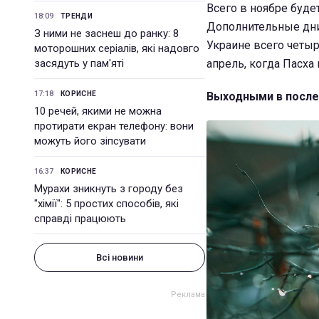
Всего в ноябре буде
18:09
ТРЕНДИ
Дополнительные дни
З ними не заснеш до ранку: 8
Украине всего четыр
моторошних серіалів, які надовго
засядуть у пам'яті
апрель, когда Пасха 
17:18
КОРИСНЕ
Выходными в после
10 речей, якими не можна
протирати екран телефону: вони
можуть його зіпсувати
16:37
КОРИСНЕ
Мурахи зникнуть з городу без
"хімії": 5 простих способів, які
справді працюють
Всі новини