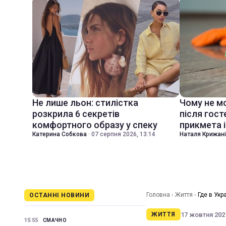
Не лише льон: стилістка
Чому не м
розкрила 6 секретів
після гост
комфортного образу у спеку
прикмета і
Катерина Собкова
·
07 серпня 2026, 13:14
Наталя Крижан
Головна
›
Життя
›
Где в Ук
ОСТАННІ НОВИНИ
17 жовтня 2021
ЖИТТЯ
15:55
СМАЧНО