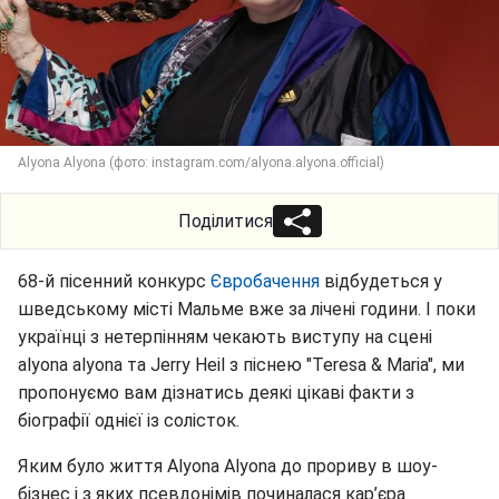
Alyona Alyona (фото: instagram.com/alyona.alyona.official)
Поділитися
68-й пісенний конкурс
Євробачення
відбудеться у
шведському місті Мальме вже за лічені години. І поки
українці з нетерпінням чекають виступу на сцені
alyona alyona та Jerry Heil з піснею "Teresa & Maria", ми
пропонуємо вам дізнатись деякі цікаві факти з
біографії однієї із солісток.
Яким було життя Alyona Alyona до прориву в шоу-
бізнес і з яких псевдонімів починалася кар’єра