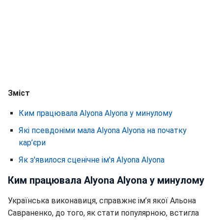
Зміст
Ким працювала Alyona Alyona у минулому
Які псевдоніми мала Alyona Alyona на початку
кар’єри
Як з'явилося сценічне ім'я Alyona Alyona
Ким працювала Alyona Alyona у минулому
Українська виконавиця, справжнє ім’я якої Альона
Савраненко, до того, як стати популярною, встигла