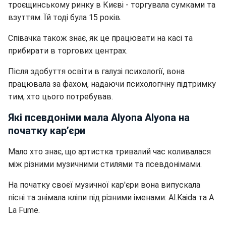
троєщинському ринку в Києві - торгувала сумками та
взуттям. Їй тоді була 15 років.
Співачка також знає, як це працювати на касі та
прибирати в торгових центрах.
Після здобуття освіти в галузі психології, вона
працювала за фахом, надаючи психологічну підтримку
тим, хто цього потребував.
Які псевдоніми мала Alyona Alyona на
початку кар’єри
Мало хто знає, що артистка тривалий час коливалася
між різними музичними стилями та псевдонімами.
На початку своєї музичної кар'єри вона випускала
пісні та знімала кліпи під різними іменами: Al.Kaida та A
La Fume.