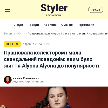
rbc.ua
Люди
Тренди
Корисне
Смачно
Гороскопи
Головна
›
Життя
›
Працювала колектором і мала скандальний псевдонім: яки
ЖИТТЯ
07 травня 2024 · 19:50
Працювала колектором і мала
скандальний псевдонім: яким було
життя Alyona Alyona до популярності
Іванна Пашкевич
редактор стрічки новин