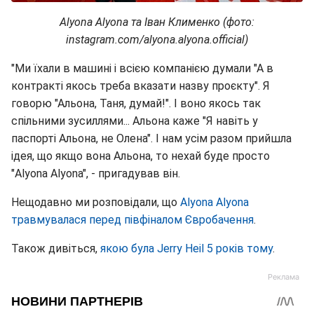
Alyona Alyona та Іван Клименко (фото:
instagram.com/alyona.alyona.official)
"Ми їхали в машині і всією компанією думали "А в
контракті якось треба вказати назву проєкту". Я
говорю "Альона, Таня, думай!". І воно якось так
спільними зусиллями... Альона каже "Я навіть у
паспорті Альона, не Олена". І нам усім разом прийшла
ідея, що якщо вона Альона, то нехай буде просто
"Alyona Alyona", - пригадував він.
Нещодавно ми розповідали, що
Alyona Alyona
травмувалася перед півфіналом Євробачення
.
Також дивіться,
якою була Jerry Heil 5 років тому
.