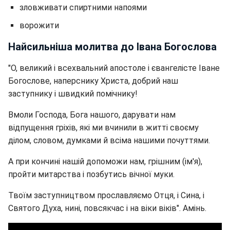
зловживати спиртними напоями
ворожити
Найсильніша молитва до Івана Богослова
"О, великий і всехвальний апостоле і євангелісте Іване
Богослове, наперснику Христа, добрий наш
заступнику і швидкий помічнику!
Вмоли Господа, Бога нашого, дарувати нам
відпущення гріхів, які ми вчинили в житті своєму
ділом, словом, думками й всіма нашими почуттями.
А при кончині нашій допоможи нам, грішним (ім'я),
пройти митарства і позбутись вічної муки.
Твоїм заступництвом прославляємо Отця, і Сина, і
Святого Духа, нині, повсякчас і на віки віків". Амінь.