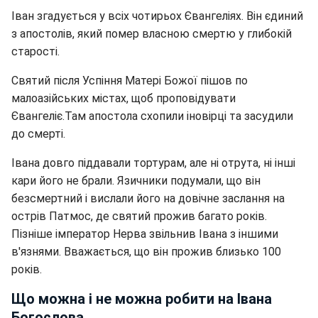
Іван згадується у всіх чотирьох Євангеліях. Він єдиний
з апостолів, який помер власною смертю у глибокій
старості.
Святий після Успіння Матері Божої пішов по
малоазійських містах, щоб проповідувати
Євангеліє.Там апостола схопили іновірці та засудили
до смерті.
Івана довго піддавали тортурам, але ні отрута, ні інші
кари його не брали. Язичники подумали, що він
безсмертний і вислали його на довічне заслання на
острів Патмос, де святий прожив багато років.
Пізніше імператор Нерва звільнив Івана з іншими
в'язнями. Вважається, що він прожив близько 100
років.
Що можна і не можна робити на Івана
Богослова