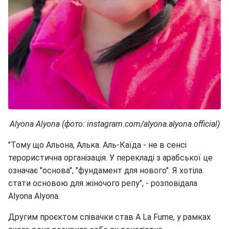
Alyona Alyona (фото: instagram.com/alyona.alyona.official)
"Тому що Альона, Алька. Аль-Каїда - не в сенсі
терористична організація. У перекладі з арабської це
означає "основа", "фундамент для нового". Я хотіла
стати основою для жіночого репу", - розповідала
Alyona Alyonа.
Другим проєктом співачки став A La Fume, у рамках