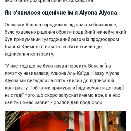
якого вона розкрила себе як вокалістка.
Як з'явилося сценічне ім'я Alyona Alyona
Оскільки Альона народилася під знаком близнюків,
було ухвалено рішення обрати подвійний нікнейм, який
був придуманий і узгоджений разом із продюсером
Іваном Клименко всього за п'ять хвилин до
підписання контракту.
"У нас тоді ще не було назви проекту. Вона ж [на
початку називалася] Альона Аль-Каїда. Назву Alyona
Alyona ми вигадали за п'ять хвилин до підписання
контракту. Тобто ми прямували [підписувати договір]
на стадії того, що скоро запускатимемо все, а в нас
навіть немає назви", - розповідав продюсер.