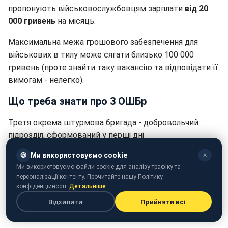
пропонують військовослужбовцям зарплати
від 20
000 гривень
на місяць.
Максимальна межа грошового забезпечення для
військових в тилу може сягати близько 100 000
гривень (проте знайти таку вакансію та відповідати її
вимогам - нелегко).
Що треба знати про 3 ОШБр
Третя окрема штурмова бригада - добровольчий
підрозділ, сформований у перші дні
повномасштабного вторгнення РФ в Україну.
🍪
Ми використовуємо cookie
✕
Ми використовуємо файли cookie для аналізу трафіку та
Його
засновник - перший командир полку "Азов"
персоналізації контенту. Прочитайте нашу Політику
Андрій Білецький
. Бригада сформована на базових
конфіденційності.
Детальніше
світоглядних засадах азовських підрозділів:
Відхилити
Прийняти всі
україноцентризм