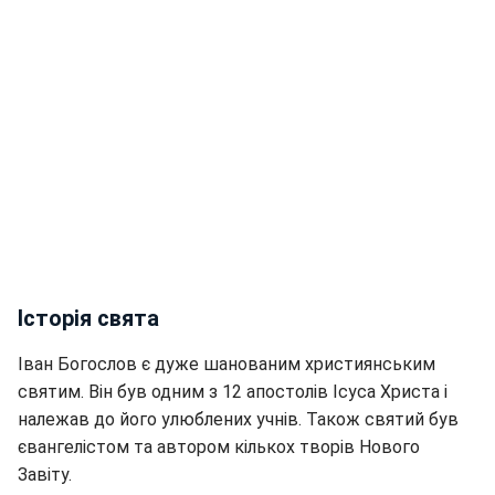
Історія свята
Іван Богослов є дуже шанованим християнським
святим. Він був одним з 12 апостолів Ісуса Христа і
належав до його улюблених учнів. Також святий був
євангелістом та автором кількох творів Нового
Завіту.