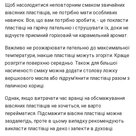
Щоб насолодитися неповторним смаком звичайних
вівсяних пластівців, не потрібно мати особливих
навичок. Все, що вам потрібно зробити, - це покласти
пластівці на гарячу пательню і струшувати їх, доки не
відчуєте приємний горіховий чи карамельний аромат.
Важливо не розжарювати пательню до максимальної
температури, інакше пластівці можуть згоріти. Краще
розігріти поверхню середньо. Також для більшої
насиченості смаку можна додати столову ложку
вершкового масла або підрум'янити пластівці разом з
паличкою кориці.
Однак, якщо витрачати час вранці на обсмажування
вівсяних пластівців не хочеться, не варто
перейматися. Підсмажити вівсяні пластівці можна
заздалегідь, проте в цьому випадку рекомендують
викласти пластівці на деко і запекти в духовці.