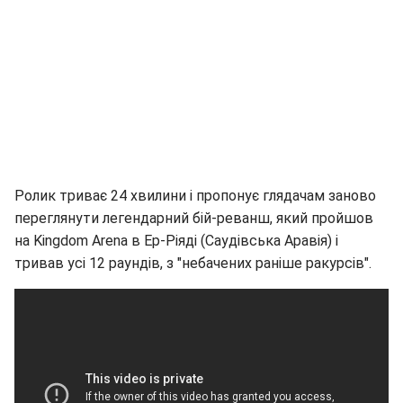
Ролик триває 24 хвилини і пропонує глядачам заново
переглянути легендарний бій-реванш, який пройшов
на Kingdom Arena в Ер-Ріяді (Саудівська Аравія) і
тривав усі 12 раундів, з "небачених раніше ракурсів".