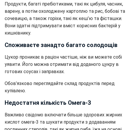
Продукти, багаті пребіотиками, такі як цибуля, часник,
варену, а потім охолоджену картоплю та рис, бобові та
сочевицю, а також горіхи, такі як кеш’ю та фісташки.
Вони здатні підтримувати вміст корисних бактерій у
кишківнику.
Споживаєте занадто багато солодощів
Цукор проникає в раціон частіше, ніж ви можете собі
уявити. Його можна отримати від доданого цукру в
готових соусах і заправках.
Обов’язково переглядайте склад продуктів перед
купівлею.
Недостатня кількість Омега-3
Важливо свідомо включати більше здорових жирних
кислот омега-3 та шукати продукти з додаванням
рослинних стеролів, такі як жирна риба, їжа на основі