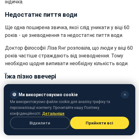
індичка.
Недостатнє пиття води
Ще одна поширена звичка, якої слід уникати у віці 60
років - це зневоднення та недостатнє пиття води.
Доктор філософії Ліза Янг розповіла, що люди у віці 60
років частіше страждають від зневоднення. Тому
необхідно щодня випивати необхідну кількість води.
Їжа пізно ввечері
Часто люди пізно ввечері їдять ультраоброблену
🍪
Ми використовуємо cookie
✕
нездорову їжу, що тягне за собою переїдання.
Ми використовуємо файли cookie для аналізу трафіку та
персоналізації контенту. Прочитайте нашу Політику
А це пов’язано зі збільшенням ваги, коливаннями
конфіденційності.
Детальніше
цукру в крові та діабетом.
Відхилити
Прийняти всі
Дієта з низьким вмістом клітковини