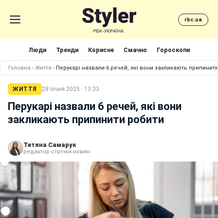
rbc.ua
Люди
Тренди
Корисне
Смачно
Гороскопи
Головна
›
Життя
›
Перукарі назвали 6 речей, які вони закликають припинит
ЖИТТЯ
28 січня 2025 · 13:33
Перукарі назвали 6 речей, які вони
закликають припинити робити
Тетяна Самарук
редактор стрічки новин