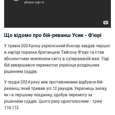
Що відомо про бій-реванш Усик - Ф'юрі
У травні 2024 року український боксер завдав першої
в кар'єрі поразки британцеві Тайсону Ф'юрі та став
абсолютним чемпіоном світу в суперважкій вазі. Тоді
бій завершився перемогою українця роздільним
рішенням суддів.
У грудні 2024 року між противниками відбувся бій-
реванш, який тривав усі 12 раундів. Українець знову,
як і в першому поєдинку, здобув перемогу за
рішенням суддів. Цього разу одноголосним - тричі
116:112.