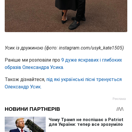
Усик із дружиною (фото: instagram.com/usyk_kate1505)
Раніше ми розповіли про
9 дуже яскравих і глибоких
образів Олександра Усика.
Також дізнайтеся,
під які українські пісні тренується
Олександр Усик.