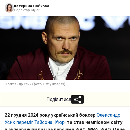
Катерина Собкова
Редактор Styler
Олександр Усик (фото: Getty Images)
Поділитися
22 грудня 2024 року український боксер
Олександр
Усик переміг Тайсона Ф'юрі
та став чемпіоном світу
в суперважкій вазі за версіями WBC, WBA, WBO. Одне