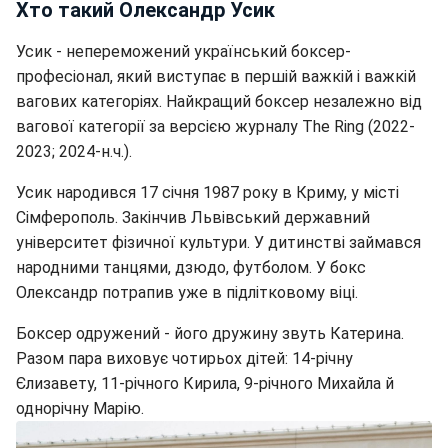
Хто такий Олександр Усик
Усик - непереможений український боксер-
професіонал, який виступає в першій важкій і важкій
вагових категоріях. Найкращий боксер незалежно від
вагової категорії за версією журналу The Ring (2022-
2023; 2024-н.ч.).
Усик народився 17 січня 1987 року в Криму, у місті
Сімферополь. Закінчив Львівський державний
університет фізичної культури. У дитинстві займався
народними танцями, дзюдо, футболом. У бокс
Олександр потрапив уже в підлітковому віці.
Боксер одружений - його дружину звуть Катерина.
Разом пара виховує чотирьох дітей: 14-річну
Єлизавету, 11-річного Кирила, 9-річного Михайла й
однорічну Марію.