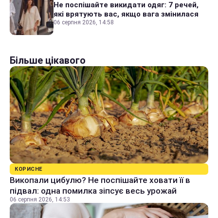
Не поспішайте викидати одяг: 7 речей,
які врятують вас, якщо вага змінилася
06 серпня 2026, 14:58
Більше цікавого
КОРИСНЕ
Викопали цибулю? Не поспішайте ховати її в
підвал: одна помилка зіпсує весь урожай
06 серпня 2026, 14:53