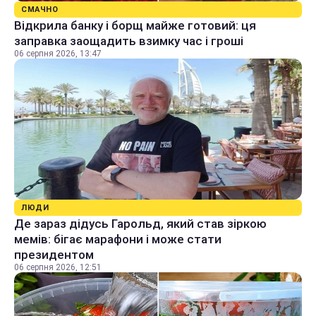
СМАЧНО
Відкрила банку і борщ майже готовий: ця
заправка заощадить взимку час і гроші
06 серпня 2026, 13:47
ЛЮДИ
Де зараз дідусь Гарольд, який став зіркою
мемів: бігає марафони і може стати
президентом
06 серпня 2026, 12:51