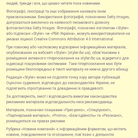
людей, тренди і все, що цікаво читати поза новинами.
Фотографії, ілюстрації та інші зображення належать їхнім
правовласникам. Використання фотографій, позначених Getty Images,
допускається виключно за наявності письмового дозволу
фотоагентства Getty Images. Фотографії, позначені логотипом «Styler»
або підписані «Styler» чи «РБК-Україна», можуть використовуватися на
умовах ліцензії Creative Commons Attribution 4.0 International.
При повному або частковому відтворенні інформаційних матеріалів,
опублікованих на вебсайті «Styler» (styler.rbc.ua), обов'язковим є
розміщення активного гіперпосилання на styler.rbc.ua, відкритого для
індексації пошуковими системами. Таке гіперпосилання має бути
розміщене безпосередньо в тексті матеріалу не нижче другого абзацу.
Редакція «Styler» може не поділяти точку зору авторів публікацій.
Оціночні судження, відповідно до законодавства України, не
підлягають спростуванню та доведенню їх правдивості.
За достовірність, зміст і відповідність вимогам законодавства
рекламних матеріалів відповідальність несе рекламодавець.
Матеріали, позначені плашками «Прес-реліз», «Спецпроєкт»,
«Партнерський матеріал», «Promo», «Благодійність» та «Резонанс»,
розміщуються на правах реклами.
Рубрика «Новини компаній» є інформаційним форматом, що містить
новини, повідомлення та оголошення, пов'язані з діяльністю