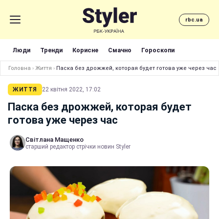
rbc.ua
Люди
Тренди
Корисне
Смачно
Гороскопи
Головна
›
Життя
›
Паска без дрожжей, которая будет готова уже через час
ЖИТТЯ
22 квітня 2022, 17:02
Паска без дрожжей, которая будет
готова уже через час
Світлана Мащенко
старший редактор стрічки новин Styler