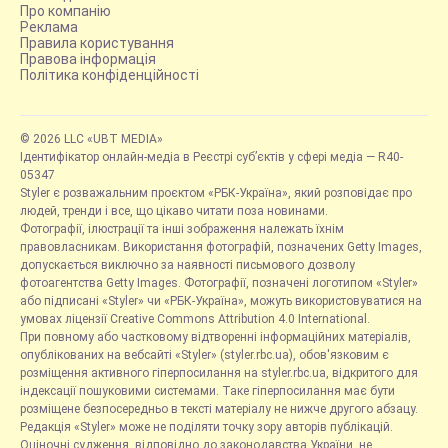
Про компанію
Реклама
Правила користування
Правова інформація
Політика конфіденційності
© 2026 LLC «UBT MEDIA»
Ідентифікатор онлайн-медіа в Реєстрі суб’єктів у сфері медіа — R40-
05347
Styler є розважальним проєктом «РБК-Україна», який розповідає про
людей, тренди і все, що цікаво читати поза новинами.
Фотографії, ілюстрації та інші зображення належать їхнім
правовласникам. Використання фотографій, позначених Getty Images,
допускається виключно за наявності письмового дозволу
фотоагентства Getty Images. Фотографії, позначені логотипом «Styler»
або підписані «Styler» чи «РБК-Україна», можуть використовуватися на
умовах ліцензії Creative Commons Attribution 4.0 International.
При повному або частковому відтворенні інформаційних матеріалів,
опублікованих на вебсайті «Styler» (styler.rbc.ua), обов'язковим є
розміщення активного гіперпосилання на styler.rbc.ua, відкритого для
індексації пошуковими системами. Таке гіперпосилання має бути
розміщене безпосередньо в тексті матеріалу не нижче другого абзацу.
Редакція «Styler» може не поділяти точку зору авторів публікацій.
Оціночні судження, відповідно до законодавства України, не