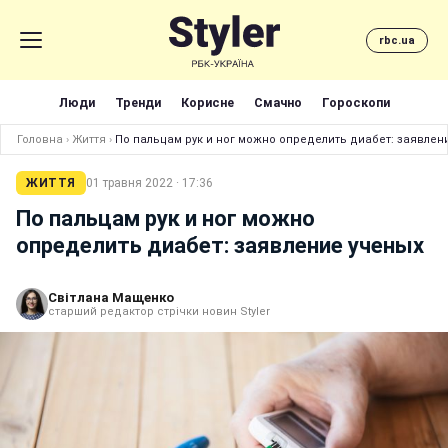
rbc.ua
Люди
Тренди
Корисне
Смачно
Гороскопи
Головна
›
Життя
›
По пальцам рук и ног можно определить диабет: заявлен
ЖИТТЯ
01 травня 2022 · 17:36
По пальцам рук и ног можно
определить диабет: заявление ученых
Світлана Мащенко
старший редактор стрічки новин Styler