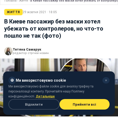
Головна
›
Життя
›
В Киеве пассажир без маски хотел убежать от контролеров
ЖИТТЯ
29 жовтня 2021 · 18:05
В Киеве пассажир без маски хотел
убежать от контролеров, но что-то
пошло не так (фото)
Тетяна Самарук
редактор стрічки новин
🍪
Ми використовуємо cookie
✕
Ми використовуємо файли cookie для аналізу трафіку та
персоналізації контенту. Прочитайте нашу Політику
конфіденційності.
Детальніше
Відхилити
Прийняти всі