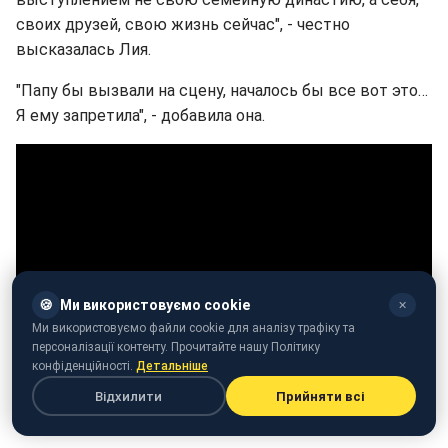
своих друзей, свою жизнь сейчас", - честно
высказалась Лия.
"Папу бы вызвали на сцену, началось бы все вот это…
Я ему запретила", - добавила она.
🍪
Ми використовуємо cookie
✕
Ми використовуємо файли cookie для аналізу трафіку та
персоналізації контенту. Прочитайте нашу Політику
конфіденційності.
Детальніше
Девушка отметила, что очень волновалась и долго
Відхилити
Прийняти всі
решалась на участие в шоу.