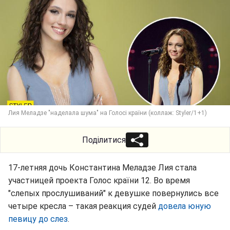
Лия Меладзе "наделала шума" на Голосі країни (коллаж: Styler/1+1)
Поділитися
17-летняя дочь Константина Меладзе Лия стала
участницей проекта Голос країни 12. Во время
"слепых прослушиваний" к девушке повернулись все
четыре кресла – такая реакция судей
довела юную
певицу до слез
.