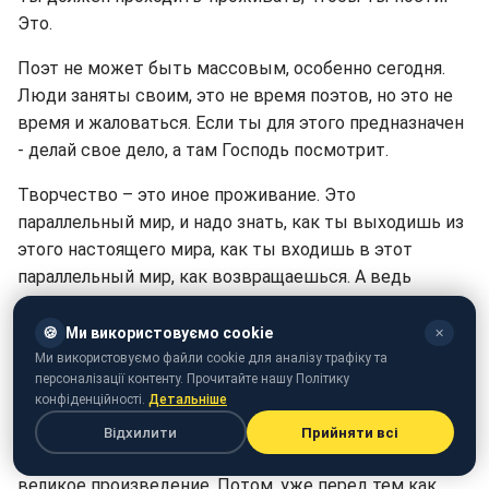
Это.
Поэт не может быть массовым, особенно сегодня.
Люди заняты своим, это не время поэтов, но это не
время и жаловаться. Если ты для этого предназначен
- делай свое дело, а там Господь посмотрит.
Творчество – это иное проживание. Это
параллельный мир, и надо знать, как ты выходишь из
этого настоящего мира, как ты входишь в этот
параллельный мир, как возвращаешься. А ведь
можно и не вернуться. Творчество – это очень
небезопасная вещь. Для тех, кто с этим играет.
🍪
Ми використовуємо cookie
✕
Марина Цветаева говорила: "Господь Бог научил нас,
Ми використовуємо файли cookie для аналізу трафіку та
персоналізації контенту. Прочитайте нашу Політику
поэтов, писать, но не научил нас жить".
конфіденційності.
Детальніше
Почему Гоголь сжег свои рукописи, почему Кафка,
Відхилити
Прийняти всі
почему другие? Сначала им казалось – создали
великое произведение. Потом, уже перед тем как