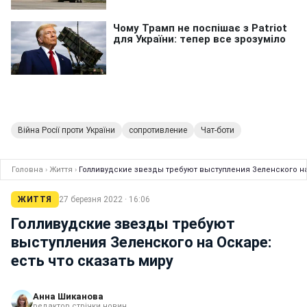
Війна Росії проти України
сопротивление
Чат-боти
Головна
›
Життя
›
Голливудские звезды требуют выступления Зеленского на
ЖИТТЯ
27 березня 2022 · 16:06
Голливудские звезды требуют
выступления Зеленского на Оскаре:
есть что сказать миру
Анна Шиканова
редактор стрічки новин