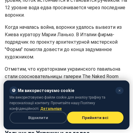
уровня, поток истончается и становится ручейком. На
12 уровне вода едва просачивается через последние
воронки.
Когда началась война, воронки удалось вывезти из
Киева куратору Марии Ланько. В Италии фирма-
подрядчик по проекту архитектурной мастерской
"Форма" помогла довести до конца задуманное
художником.
Отметим, что кураторками украинского павильона
стали соосновательницы галереи The Naked Room
Мария Ланько и Лизавета Герман, а также куратор и
🍪
Ми використовуємо cookie
главный редактор издательства IST Publishing,
✕
Ми використовуємо файли cookie для аналізу трафіку та
специализирующийся на исследованиях культуры и
персоналізації контенту. Прочитайте нашу Політику
искусства, Борис Филоненко. Киевское бюро "Форма"
конфіденційності.
Детальніше
отвечало за архитектурное воплощение проекта в
Відхилити
Прийняти всі
жизнь.