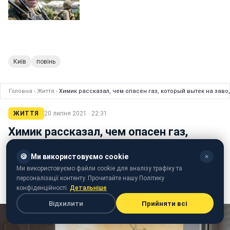
Київ
повінь
Головна
›
Життя
›
Химик рассказал, чем опасен газ, который вытек на заво
ЖИТТЯ
20 липня 2021 · 22:31
Химик рассказал, чем опасен газ,
который вытек на заводе под Ровно:
🍪
Ми використовуємо cookie
может вызвать отек легких
✕
Ми використовуємо файли cookie для аналізу трафіку та
персоналізації контенту. Прочитайте нашу Політику
Роман Мирончук
конфіденційності.
Детальніше
редактор стрічки новин Styler
Відхилити
Прийняти всі