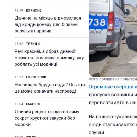
16:19
КОРИСНЕ
Дівчина на місяць відмовилася
від кондиціонеру для білизни:
результат вразив
15:52
ТРЕНДИ
Речі красиві, а образ дивний:
стилістка пояснила помилку, яку
роблять усі модниці
15:27
ГОРОСКОПИ
Фото: полиция на польской
Наснилася брудна вода? Ось що
Огромные очереди и
це може означати насправді
пропуска возникли и
перевезти авто в на
15:04
СМАЧНО
Лінивий рецепт огірків на зиму:
На польско-украинск
секрет хрусткої закуски без
мороки
люди сталкиваются 
случай.