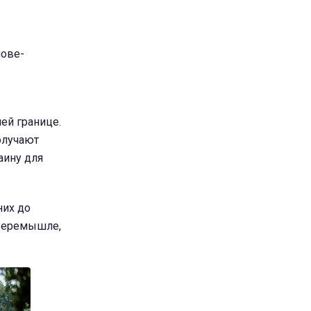
шове-
шей границе.
олучают
аину для
них до
 Перемышле,