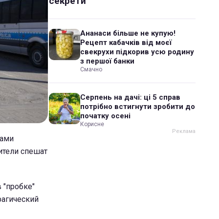
секрети
Ананаси більше не купую!
Рецепт кабачків від моєї
свекрухи підкорив усю родину
з першої банки
Смачно
Серпень на дачі: ці 5 справ
потрібно встигнути зробити до
початку осені
Корисне
тами
ители спешат
 "пробке"
рагический