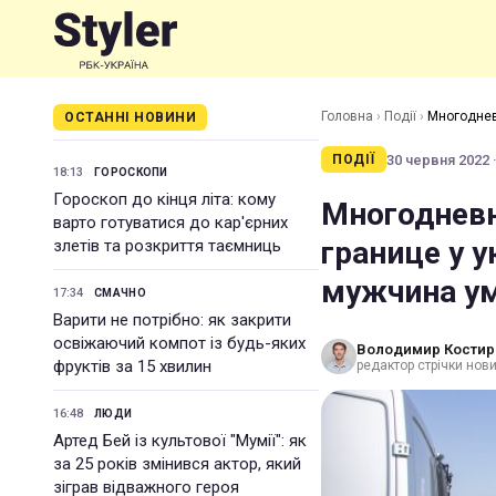
Головна
›
Події
›
Многоднев
ОСТАННІ НОВИНИ
умер
30 червня 2022 ·
ПОДІЇ
18:13
ГОРОСКОПИ
Гороскоп до кінця літа: кому
Многодневн
варто готуватися до кар'єрних
границе у 
злетів та розкриття таємниць
мужчина у
17:34
СМАЧНО
Варити не потрібно: як закрити
освіжаючий компот із будь-яких
Володимир Костир
фруктів за 15 хвилин
редактор стрічки нови
16:48
ЛЮДИ
Артед Бей із культової "Мумії": як
за 25 років змінився актор, який
зіграв відважного героя