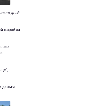
олько дней
ой жарой за
после
ие
це", -
а деньги