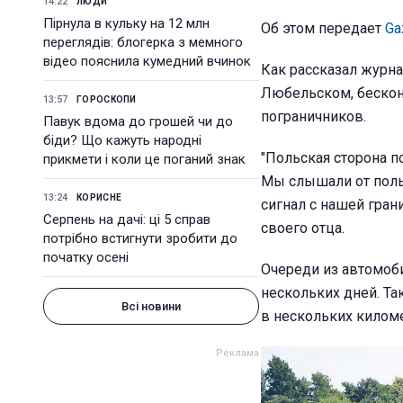
14:22
ЛЮДИ
Пірнула в кульку на 12 млн
Об этом передает
Ga
переглядів: блогерка з мемного
відео пояснила кумедний вчинок
Как рассказал журна
Любельском, бескон
13:57
ГОРОСКОПИ
пограничников.
Павук вдома до грошей чи до
біди? Що кажуть народні
"Польская сторона п
прикмети і коли це поганий знак
Мы слышали от польс
13:24
КОРИСНЕ
сигнал с нашей гран
Серпень на дачі: ці 5 справ
своего отца.
потрібно встигнути зробити до
початку осені
Очереди из автомоби
нескольких дней. Та
Всі новини
в нескольких киломе