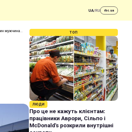
UA
/
RU
rbc.ua
дин мужчина
ТОП
ЛЮДИ
Про це не кажуть клієнтам:
працівники Аврори, Сільпо і
McDonald's розкрили внутрішні