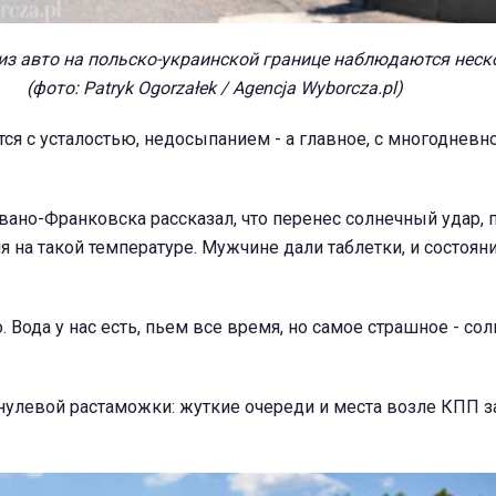
из авто на польско-украинской границе наблюдаются неск
(фото: Patryk Ogorzałek / Agencja Wyborcza.pl)
ся с усталостью, недосыпанием - а главное, с многодневн
вано-Франковска рассказал, что перенес солнечный удар, 
я на такой температуре. Мужчине дали таблетки, и состоян
 Вода у нас есть, пьем все время, но самое страшное - солн
нулевой растаможки: жуткие очереди и места возле КПП з