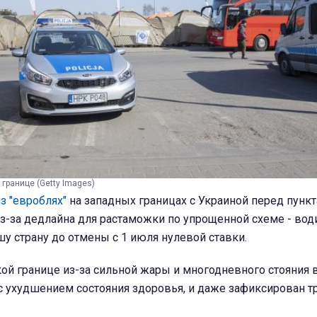
 границе (Getty Images)
з "евроблях"
на западных границах с Украиной перед пунк
з-за дедлайна для растаможки по упрощенной схеме - вод
шу страну до отмены с 1 июля нулевой ставки.
ой границе из-за сильной жары и многодневного стояния в
с ухудшением состояния здоровья, и даже зафиксирован т